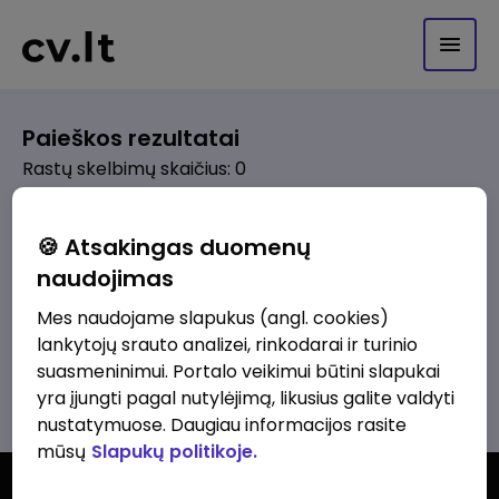
Paieškos rezultatai
Rastų skelbimų skaičius: 0
Pagal pasirinktus kriterijus skelbimų
🍪 Atsakingas duomenų
nerasta. Pakoreguokite paiešką ir
naudojimas
bandykite dar kartą.
Mes naudojame slapukus (angl. cookies)
lankytojų srauto analizei, rinkodarai ir turinio
suasmeninimui. Portalo veikimui būtini slapukai
Žiūrėti visus skelbimus
yra įjungti pagal nutylėjimą, likusius galite valdyti
nustatymuose. Daugiau informacijos rasite
mūsų
Slapukų politikoje.