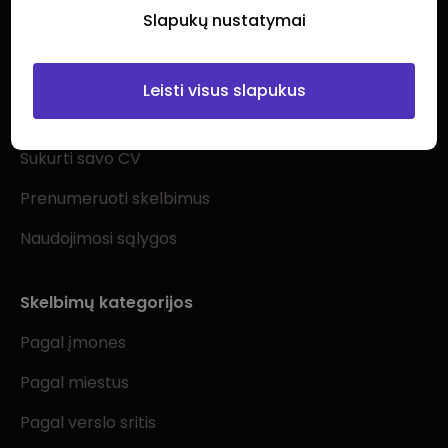
Slapukų nustatymai
Ieškantiems darbo
Leisti visus slapukus
Visi darbo skelbimai
Sukurti savo CV
Prenumeruoti skelbimus
Naudojimosi sąlygos
Skelbimų kategorijos
Pagal įmones
Pagal miestus
Pagal verslo sritis