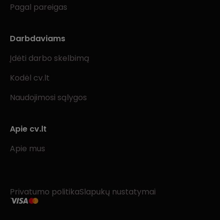
Pagal pareigas
Darbdaviams
Įdėti darbo skelbimą
Kodėl cv.lt
Naudojimosi sąlygos
Apie cv.lt
Apie mus
Privatumo politika
Slapukų nustatymai