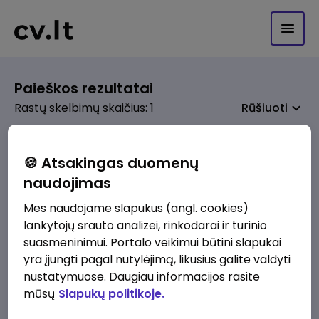
Paieškos rezultatai
Rastų skelbimų skaičius: 1
Rūšiuoti
🍪 Atsakingas duomenų
naudojimas
prieš 1 sav.
Terminalo aptarnavimo specialistė (-as)
Mes naudojame slapukus (angl. cookies)
Mockavoje
lankytojų srauto analizei, rinkodarai ir turinio
ORLEN Lietuva
Lazdijai
suasmeninimui. Portalo veikimui būtini slapukai
yra įjungti pagal nutylėjimą, likusius galite valdyti
Nuo 7.46 - Iki 10.72 €/val.
Prieš mokesčius
nustatymuose. Daugiau informacijos rasite
mūsų
Slapukų politikoje.