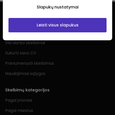
Slapukų nustatymai
Leisti visus slapukus
Ieškantiems darbo
Visi darbo skelbimai
Sukurti savo CV
Prenumeruoti skelbimus
Naudojimosi sąlygos
Skelbimų kategorijos
Pagal įmones
Pagal miestus