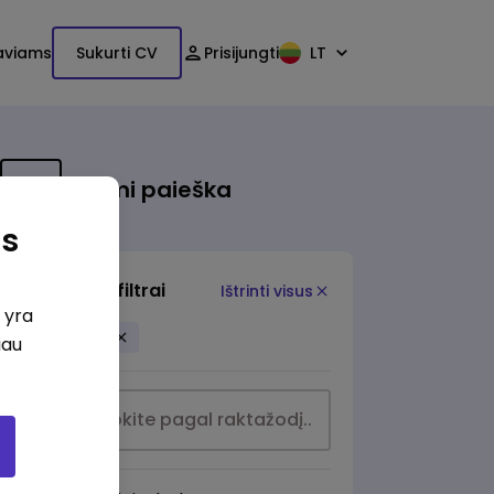
aviams
Sukurti CV
Prisijungti
LT
Išsami paieška
as
Papildomi filtrai
Ištrinti visus
i yra
Lentvaris
iau