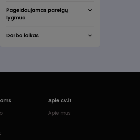
Anykščiai
Pageidaujamas pareigų
Birštonas
lygmuo
Biržai
Darbo laikas
Druskininkai
Elektrėnai
Gargždai
Garliava
Jonava
Joniškis
iams
Apie cv.lt
Jurbarkas
bo
Apie mus
Kaišiadorys
Karmėlava
t
Kėdainiai