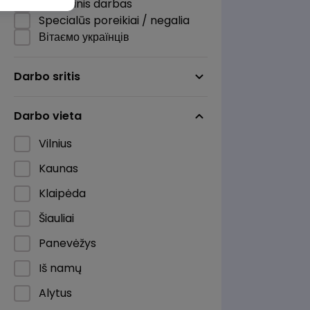
Nuotolinis darbas
Specialūs poreikiai / negalia
Вітаємо українців
Darbo sritis
Darbo vieta
Vilnius
Kaunas
Klaipėda
Šiauliai
Panevėžys
Iš namų
Alytus