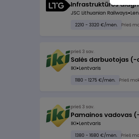
JSC Lithuanian Railways
Len
2210 - 3320 €/mėn.
Prieš m
prieš 3 sav.
IKI
Lentvaris
1180 - 1275 €/mėn.
Prieš mo
prieš 3 sav.
IKI
Lentvaris
1380 - 1680 €/mėn.
Prieš m