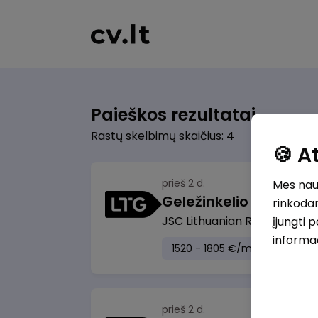
Paieškos rezultatai
Rastų skelbimų skaičius: 4
🍪 
prieš 2 d.
Mes naud
rinkodar
JSC Lithuanian Railways
Len
įjungti 
informa
1520 - 1805 €/mėn.
Prieš mo
prieš 2 d.