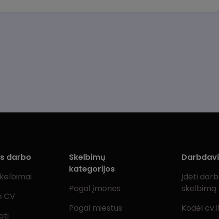
ms darbo
Skelbimų
Darbdav
kategorijos
skelbimai
Įdėti dar
Pagal įmones
skelbimą
o CV
Pagal miestus
Kodėl cv.l
oti