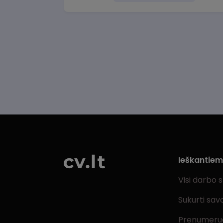
Ieškantie
Visi darbo 
Sukurti sav
Prenumeru