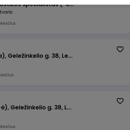
Infrastruktūros diagnostikos specialistas (-ė) (Lentvaris, LT)
tvaris
okesčius
Salės darbuotojas (-a), Geležinkelio g. 38, Lentvaris
kesčius
Pamainos vadovas (-ė), Geležinkelio g. 38, Lentvaris
okesčius