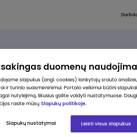
Darbd
Rūšiuoti
Atsakingas duomenų naudojim
ojame slapukus (angl. cookies) lankytojų srauto analizei,
Geležinkelio remonto ir priežiūros darbuotojas (-a) (Lentvaris) (Lentvaris, LT)
ai ir turinio suasmeninimui. Portalo veikimui būtini slapuka
tvaris
pagal nutylėjimą, likusius galite valdyti nustatymuose. Daug
cijos rasite mūsų
Slapukų politikoje.
kesčius
Slapukų nustatymai
Leisti visus slapukus