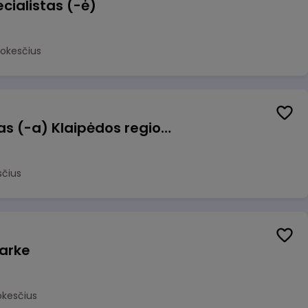
cialistas (-ė)
mokesčius
Pagalbinis darbuotojas (-a) Klaipėdos regioninėje kepykloje (indų plovime)
sčius
arke
okesčius