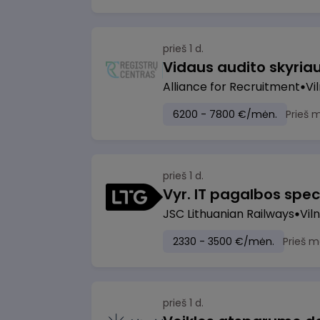
prieš 1 d.
Vidaus audito skyria
Alliance for Recruitment
Vi
6200 - 7800 €/mėn.
Prieš 
prieš 1 d.
Vyr. IT pagalbos speci
JSC Lithuanian Railways
Viln
2330 - 3500 €/mėn.
Prieš m
prieš 1 d.