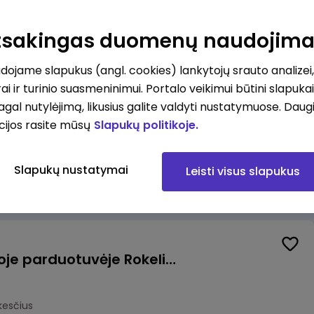
Kasininkas (-ė) - pardavėjas (-a), J. Basanavičiaus g. 6, Jonava
Atsakingas duomenų naudojim
kesčius
ojame slapukus (angl. cookies) lankytojų srauto analizei,
ai ir turinio suasmeninimui. Portalo veikimui būtini slapuka
pagal nutylėjimą, likusius galite valdyti nustatymuose. Daug
cijos rasite mūsų
Slapukų politikoje.
Užsakymų komplektuotojas (-a) Vilniuje (Gariūnai)
Slapukų nustatymai
Leisti visus slapukus
okesčius
Pardavėjas (-a) naujoje parduotuvėje Rokeliuose (NEMOKAMAS TRANSPORTAS)
kesčius