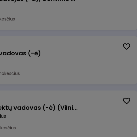
kesčius
 vadovas (-ė)
mokesčius
Transformacijos projektų vadovas (-ė) (Vilnius, LT)
ius
okesčius