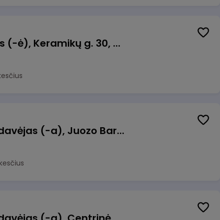
Taromato operatorius (-ė), Keramikų g. 30, Neveronys
kesčius
Kasininkas (-ė) - pardavėjas (-a), Juozo Bartašiaus g. 1, Utena
kesčius
Kasininkas (-ė) - pardavėjas (-a), Centrinė g. 62, Galgiai