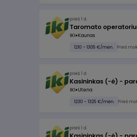
prieš 1 d.
IKI
Kaunas
1210 - 1305 €/mėn.
Prieš mo
prieš 1 d.
IKI
Utena
1230 - 1325 €/mėn.
Prieš mo
prieš 1 d.