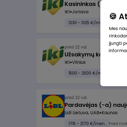
IKI
Jonava
🍪 
1230 - 1325 €/mėn.
Prieš mo
Mes naud
rinkodar
įjungti 
prieš 22 val.
informa
IKI
Vilnius
1500 - 2500 €/mėn.
Prieš m
prieš 22 val.
Lidl Lietuva, UAB
Kaunas
1715 - 2170 €/mėn.
Prieš mo