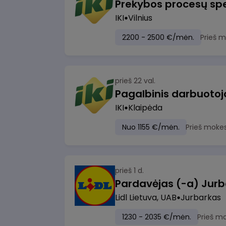
Prekybos procesų spe
IKI
Vilnius
2200 - 2500 €/mėn.
Prieš 
prieš 22 val.
IKI
Klaipėda
Nuo 1155 €/mėn.
Prieš moke
prieš 1 d.
Pardavėjas (-a) Jurb
Lidl Lietuva, UAB
Jurbarkas
1230 - 2035 €/mėn.
Prieš m