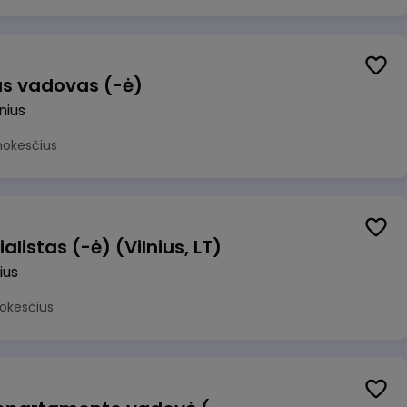
us vadovas (-ė)
lnius
mokesčius
alistas (-ė) (Vilnius, LT)
ius
okesčius