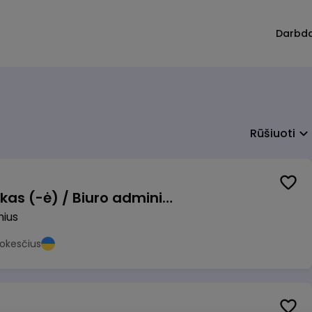
Darbd
Rūšiuoti
Pardavimų vadybininkas (-ė) / Biuro administratorius (-ė) (B2B)
nius
okesčius