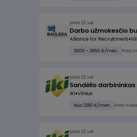
prieš 22 val.
Darbo užmokesčio bu
Alliance for Recruitment
Vi
3000 - 3650 €/mėn.
Prieš 
prieš 22 val.
Sandėlio darbininkas
IKI
Vilnius
Nuo 1280 €/mėn.
Prieš moke
prieš 22 val.