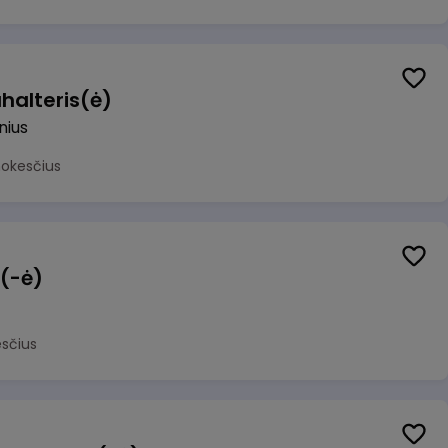
halteris(ė)
lnius
mokesčius
 (-ė)
sčius