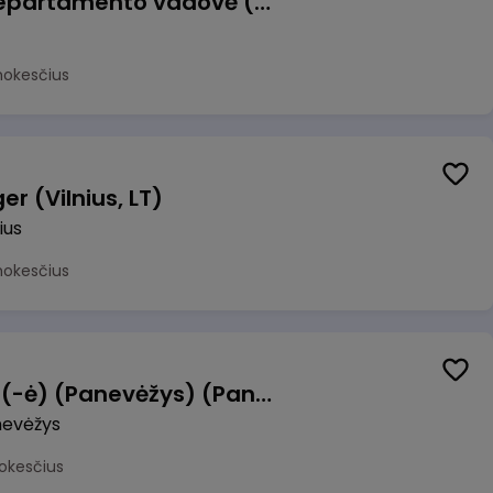
Veiklos atsparumo departamento vadovė (-as)
mokesčius
r (Vilnius, LT)
ius
mokesčius
Manevrų operatorius (-ė) (Panevėžys) (Panevėžys, LT)
evėžys
okesčius