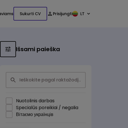
aviams
Sukurti CV
Prisijungti
LT
Išsami paieška
Nuotolinis darbas
Specialūs poreikiai / negalia
Вітаємо українців