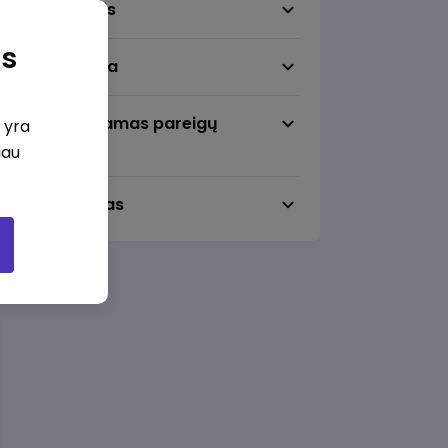
Darbo sritis
as
Darbo vieta
Pageidaujamas pareigų
i yra
lygmuo
iau
Darbo laikas