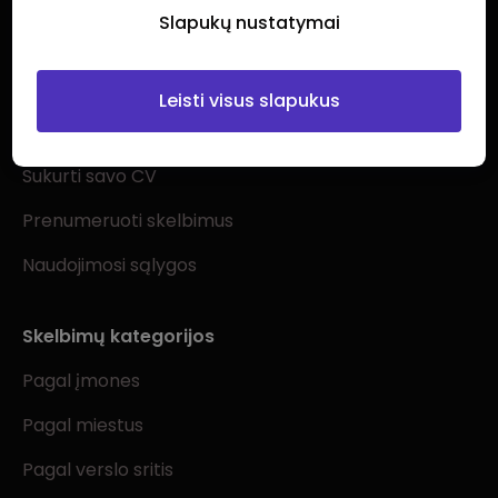
Slapukų nustatymai
Ieškantiems darbo
Leisti visus slapukus
Visi darbo skelbimai
Sukurti savo CV
Prenumeruoti skelbimus
Naudojimosi sąlygos
Skelbimų kategorijos
Pagal įmones
Pagal miestus
Pagal verslo sritis