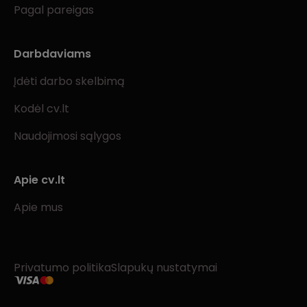
Pagal pareigas
Darbdaviams
Įdėti darbo skelbimą
Kodėl cv.lt
Naudojimosi sąlygos
Apie cv.lt
Apie mus
Privatumo politika
Slapukų nustatymai