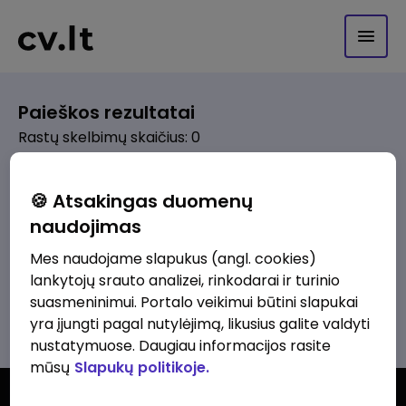
Paieškos rezultatai
Rastų skelbimų skaičius: 0
Pagal pasirinktus kriterijus skelbimų
🍪 Atsakingas duomenų
nerasta. Pakoreguokite paiešką ir
naudojimas
bandykite dar kartą.
Mes naudojame slapukus (angl. cookies)
lankytojų srauto analizei, rinkodarai ir turinio
suasmeninimui. Portalo veikimui būtini slapukai
Žiūrėti visus skelbimus
yra įjungti pagal nutylėjimą, likusius galite valdyti
nustatymuose. Daugiau informacijos rasite
mūsų
Slapukų politikoje.