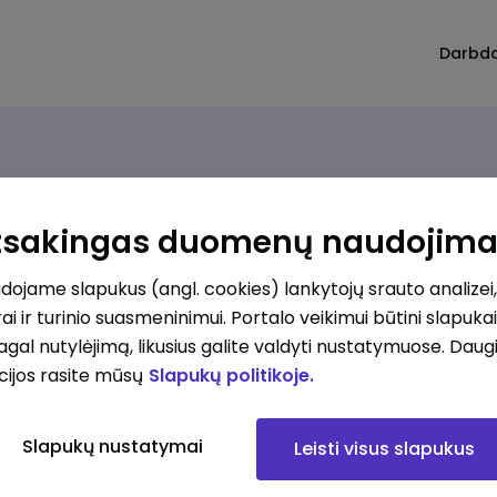
Darbd
Atsakingas duomenų naudojim
imų nerasta. Pakoreguokite paiešką ir bandykite dar
ojame slapukus (angl. cookies) lankytojų srauto analizei,
ai ir turinio suasmeninimui. Portalo veikimui būtini slapuka
pagal nutylėjimą, likusius galite valdyti nustatymuose. Daug
cijos rasite mūsų
Slapukų politikoje.
Slapukų nustatymai
Leisti visus slapukus