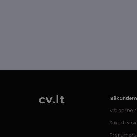
Ieškantie
Visi darbo 
Sukurti sav
Prenumeru