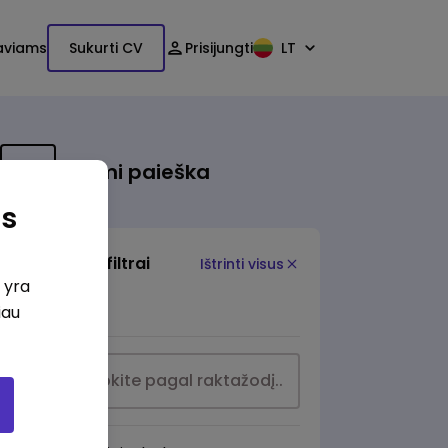
aviams
Sukurti CV
Prisijungti
LT
Išsami paieška
as
Papildomi filtrai
Ištrinti visus
i yra
Šilalė
iau