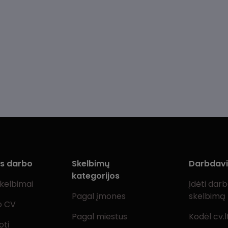
ms darbo
Skelbimų
Darbdav
kategorijos
skelbimai
Įdėti dar
Pagal įmones
skelbimą
o CV
Pagal miestus
Kodėl cv.l
oti