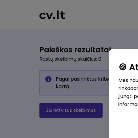
Paieškos rezultatai
Rastų skelbimų skaičius: 0
🍪 
Pagal pasirinktus kriterijus skelb
Mes naud
kartą.
rinkodar
įjungti 
informa
Žiūrėti visus skelbimus