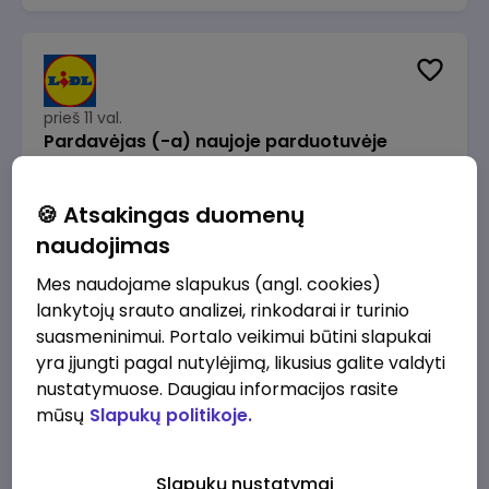
prieš 11 val.
Pardavėjas (-a) naujoje parduotuvėje
Rokeliuose (NEMOKAMAS TRANSPORTAS)
Lidl Lietuva, UAB
Kaunas
🍪 Atsakingas duomenų
1715 - 2170 €/mėn.
Prieš mokesčius
naudojimas
Mes naudojame slapukus (angl. cookies)
lankytojų srauto analizei, rinkodarai ir turinio
suasmeninimui. Portalo veikimui būtini slapukai
yra įjungti pagal nutylėjimą, likusius galite valdyti
prieš 12 val.
nustatymuose. Daugiau informacijos rasite
Darbo užmokesčio buhalteris(ė)
mūsų
Slapukų politikoje.
Alliance for Recruitment
Vilnius
3000 - 3650 €/mėn.
Slapukų nustatymai
Prieš mokesčius