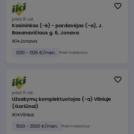
prieš 8 val.
Kasininkas (-ė) - pardavėjas (-a), J.
Basanavičiaus g. 6, Jonava
IKI
Jonava
1230 - 1325 €/mėn.
Prieš mokesčius
prieš 11 val.
Užsakymų komplektuotojas (-a) Vilniuje
(Gariūnai)
IKI
Vilnius
1500 - 2500 €/mėn.
Prieš mokesčius