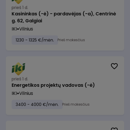
prieš 1 d.
Kasininkas (-ė) - pardavėjas (-a), Centrinė
g. 62, Galgiai
IKI
Vilnius
1230 - 1325 €/mėn.
Prieš mokesčius
prieš 1 d.
Energetikos projektų vadovas (-ė)
IKI
Vilnius
3400 - 4000 €/mėn.
Prieš mokesčius