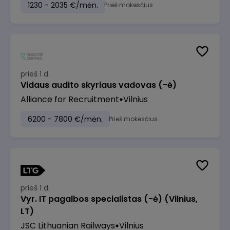
1230 - 2035 €/mėn.
Prieš mokesčius
prieš 1 d.
Vidaus audito skyriaus vadovas (-ė)
Alliance for Recruitment
Vilnius
6200 - 7800 €/mėn.
Prieš mokesčius
prieš 1 d.
Vyr. IT pagalbos specialistas (-ė) (Vilnius,
LT)
JSC Lithuanian Railways
Vilnius