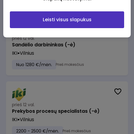
Leisti visus slapukus
prieš 12 val.
Sandėlio darbininkas (-ė)
IKI
Vilnius
Nuo 1280 €/mėn.
Prieš mokesčius
prieš 12 val.
Prekybos procesų specialistas (-ė)
IKI
Vilnius
2200 - 2500 €/mėn.
Prieš mokesčius