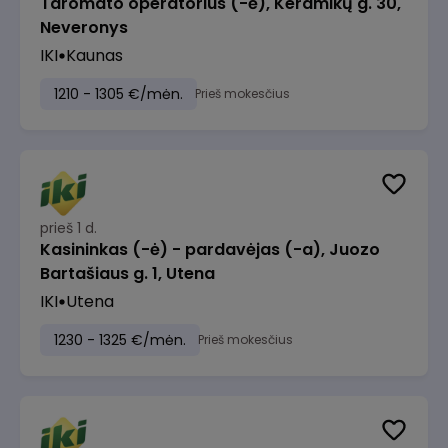
Taromato operatorius (-ė), Keramikų g. 30,
Neveronys
IKI
Kaunas
1210 - 1305 €/mėn.
Prieš mokesčius
prieš 1 d.
Kasininkas (-ė) - pardavėjas (-a), Juozo
Bartašiaus g. 1, Utena
IKI
Utena
1230 - 1325 €/mėn.
Prieš mokesčius