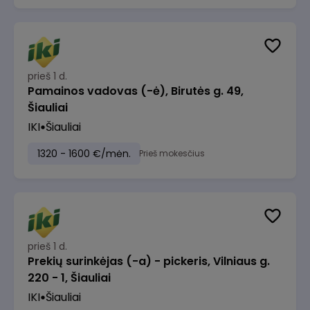
prieš 1 d.
Pamainos vadovas (-ė), Birutės g. 49,
Šiauliai
IKI
Šiauliai
1320 - 1600 €/mėn.
Prieš mokesčius
prieš 1 d.
Prekių surinkėjas (-a) - pickeris, Vilniaus g.
220 - 1, Šiauliai
IKI
Šiauliai