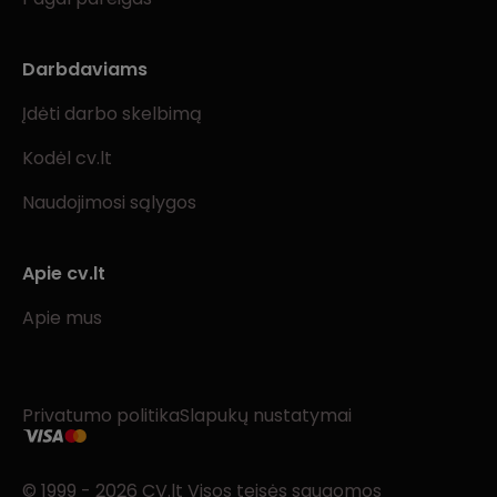
Darbdaviams
Įdėti darbo skelbimą
Kodėl cv.lt
Naudojimosi sąlygos
Apie cv.lt
Apie mus
Privatumo politika
Slapukų nustatymai
© 1999 - 2026 CV.lt Visos teisės saugomos