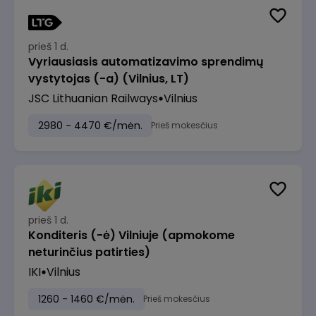
prieš 1 d.
Vyriausiasis automatizavimo sprendimų
vystytojas (-a) (Vilnius, LT)
JSC Lithuanian Railways
Vilnius
2980 - 4470 €/mėn.
Prieš mokesčius
prieš 1 d.
Konditeris (-ė) Vilniuje (apmokome
neturinčius patirties)
IKI
Vilnius
1260 - 1460 €/mėn.
Prieš mokesčius