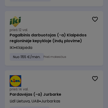
prieš 12 val.
Pagalbinis darbuotojas (-a) Klaipėdos
regioninėje kepykloje (indų plovime)
IKI
Klaipėda
Nuo 1155 €/mėn.
Prieš mokesčius
prieš 14 val.
Pardavėjas (-a) Jurbarke
Lidl Lietuva, UAB
Jurbarkas