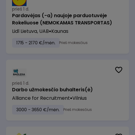
prieš 1 d.
Pardavėjas (-a) naujoje parduotuvėje
Rokeliuose (NEMOKAMAS TRANSPORTAS)
Lidl Lietuva, UAB
Kaunas
1715 - 2170 €/mėn.
Prieš mokesčius
prieš 1 d.
Darbo užmokesčio buhalteris(ė)
Alliance for Recruitment
Vilnius
3000 - 3650 €/mėn.
Prieš mokesčius