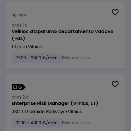
prieš 1 d.
Veiklos atsparumo departamento vadovė
(-as)
Litgrid
Vilnius
7500 - 9600 €/mėn.
Prieš mokesčius
prieš 2 d.
Enterprise Risk Manager (Vilnius, LT)
JSC Lithuanian Railways
Vilnius
3200 - 4800 €/mėn.
Prieš mokesčius