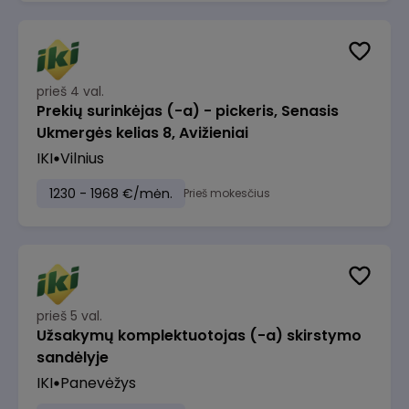
prieš 4 val.
Prekių surinkėjas (-a) - pickeris, Senasis
Ukmergės kelias 8, Avižieniai
IKI
Vilnius
1230 - 1968 €/mėn.
Prieš mokesčius
prieš 5 val.
Užsakymų komplektuotojas (-a) skirstymo
sandėlyje
IKI
Panevėžys