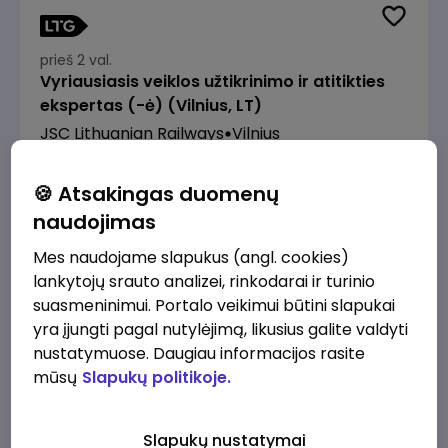
prieš 2 val.
Vyriausiasis veiklos užtikrinimo ir atitikties
ekspertas (-ė) (Vilnius, LT)
JSC Lithuanian Railways
Vilnius
2610 - 3910 €/mėn.
Prieš mokesčius
🍪 Atsakingas duomenų
naudojimas
Mes naudojame slapukus (angl. cookies)
lankytojų srauto analizei, rinkodarai ir turinio
suasmeninimui. Portalo veikimui būtini slapukai
prieš 2 val.
Pardavėjas (-a) Klaipėdoje (Tilžės g.)
yra įjungti pagal nutylėjimą, likusius galite valdyti
nustatymuose. Daugiau informacijos rasite
Lidl Lietuva, UAB
Klaipėda
mūsų
Slapukų politikoje.
1430 - 2170 €/mėn.
Prieš mokesčius
Slapukų nustatymai