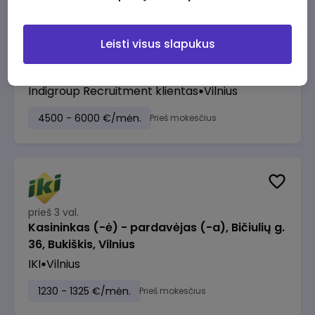
Leisti visus slapukus
prieš 3 val.
ERP Project Manager
Indigroup Recruitment klientas
Vilnius
4500 - 6000 €/mėn.
Prieš mokesčius
prieš 3 val.
Kasininkas (-ė) - pardavėjas (-a), Bičiulių g.
36, Bukiškis, Vilnius
IKI
Vilnius
1230 - 1325 €/mėn.
Prieš mokesčius