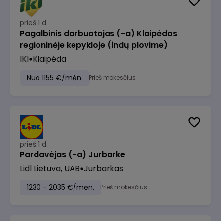
prieš 1 d.
Pagalbinis darbuotojas (-a) Klaipėdos
regioninėje kepykloje (indų plovime)
IKI
Klaipėda
Nuo 1155 €/mėn.
Prieš mokesčius
prieš 1 d.
Pardavėjas (-a) Jurbarke
Lidl Lietuva, UAB
Jurbarkas
1230 - 2035 €/mėn.
Prieš mokesčius