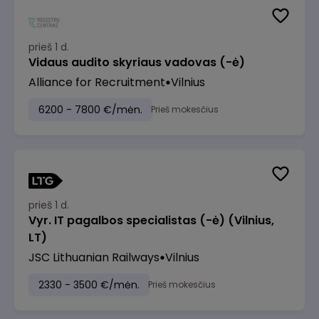
prieš 1 d.
Vidaus audito skyriaus vadovas (-ė)
Alliance for Recruitment
Vilnius
6200 - 7800 €/mėn.
Prieš mokesčius
prieš 1 d.
Vyr. IT pagalbos specialistas (-ė) (Vilnius,
LT)
JSC Lithuanian Railways
Vilnius
2330 - 3500 €/mėn.
Prieš mokesčius