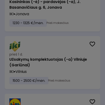
Kasininkas (-ė) - pardavėjas (-a), J.
Basanavičiaus g. 6, Jonava
IKI
Jonava
1230 - 1325 €/mėn.
Prieš mokesčius
prieš 1 d.
Užsakymų komplektuotojas (-a) Vilniuje
(Gariūnai)
IKI
Vilnius
1500 - 2500 €/mėn.
Prieš mokesčius