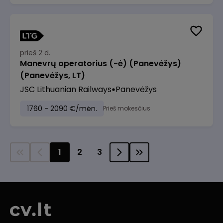
prieš 2 d.
Manevrų operatorius (-ė) (Panevėžys)
(Panevėžys, LT)
JSC Lithuanian Railways
Panevėžys
1760 - 2090 €/mėn.
Prieš mokesčius
1
2
3