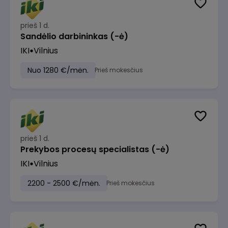
prieš 1 d.
Sandėlio darbininkas (-ė)
IKI
Vilnius
Nuo 1280 €/mėn.
Prieš mokesčius
prieš 1 d.
Prekybos procesų specialistas (-ė)
IKI
Vilnius
2200 - 2500 €/mėn.
Prieš mokesčius