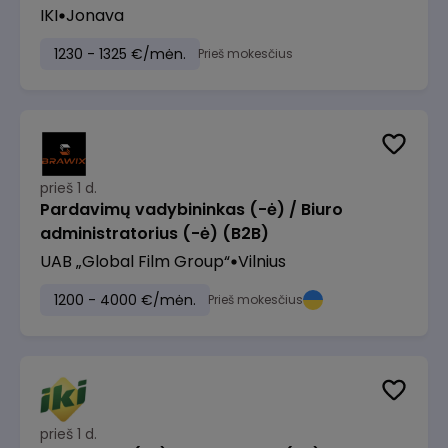
IKI
Jonava
1230 - 1325 €/mėn.
Prieš mokesčius
prieš 1 d.
Pardavimų vadybininkas (-ė) / Biuro
administratorius (-ė) (B2B)
UAB „Global Film Group“
Vilnius
1200 - 4000 €/mėn.
Prieš mokesčius
prieš 1 d.