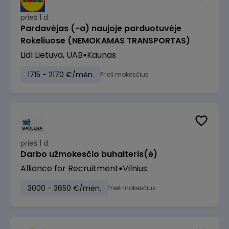
prieš 1 d.
Pardavėjas (-a) naujoje parduotuvėje
Rokeliuose (NEMOKAMAS TRANSPORTAS)
Lidl Lietuva, UAB
Kaunas
1715 - 2170 €/mėn.
Prieš mokesčius
prieš 1 d.
Darbo užmokesčio buhalteris(ė)
Alliance for Recruitment
Vilnius
3000 - 3650 €/mėn.
Prieš mokesčius