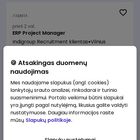
prieš 2 val.
ERP Project Manager
Indigroup Recruitment klientas
Vilnius
4500 - 6000 €/mėn.
Prieš mokesčius
🍪 Atsakingas duomenų
naudojimas
Mes naudojame slapukus (angl. cookies)
lankytojų srauto analizei, rinkodarai ir turinio
prieš 2 val.
suasmeninimui. Portalo veikimui būtini slapukai
Kasininkas (-ė) - pardavėjas (-a), Bičiulių g.
yra įjungti pagal nutylėjimą, likusius galite valdyti
36, Bukiškis, Vilnius
nustatymuose. Daugiau informacijos rasite
IKI
Vilnius
mūsų
Slapukų politikoje.
1230 - 1325 €/mėn.
Prieš mokesčius
Slapukų nustatymai