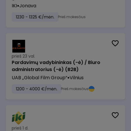
IKI
Jonava
1230 - 1325 €/mėn.
Prieš mokesčius
prieš 23 val.
Pardavimų vadybininkas (-ė) / Biuro
administratorius (-ė) (B2B)
UAB „Global Film Group“
Vilnius
1200 - 4000 €/mėn.
Prieš mokesčius
prieš 1 d.