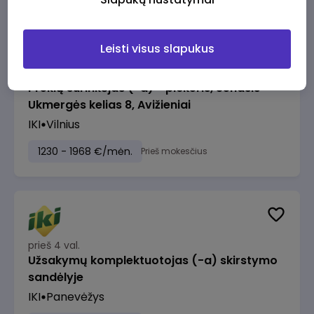
Leisti visus slapukus
prieš 3 val.
Prekių surinkėjas (-a) - pickeris, Senasis
Ukmergės kelias 8, Avižieniai
IKI
Vilnius
1230 - 1968 €/mėn.
Prieš mokesčius
prieš 4 val.
Užsakymų komplektuotojas (-a) skirstymo
sandėlyje
IKI
Panevėžys