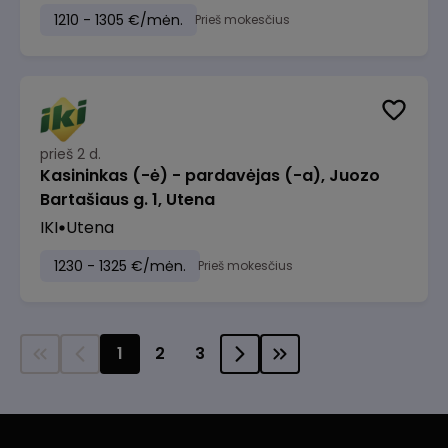
1210 - 1305 €/mėn.
Prieš mokesčius
prieš 2 d.
Kasininkas (-ė) - pardavėjas (-a), Juozo
Bartašiaus g. 1, Utena
IKI
Utena
1230 - 1325 €/mėn.
Prieš mokesčius
1
2
3