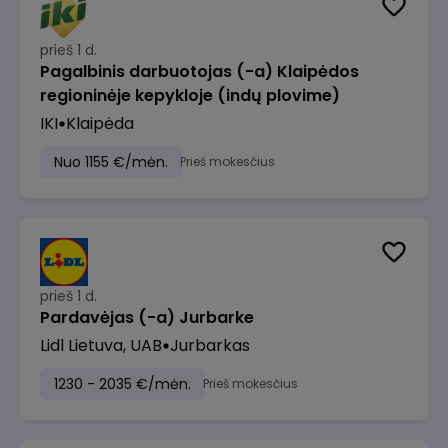
prieš 1 d.
Pagalbinis darbuotojas (-a) Klaipėdos
regioninėje kepykloje (indų plovime)
IKI
Klaipėda
Nuo 1155 €/mėn.
Prieš mokesčius
prieš 1 d.
Pardavėjas (-a) Jurbarke
Lidl Lietuva, UAB
Jurbarkas
1230 - 2035 €/mėn.
Prieš mokesčius