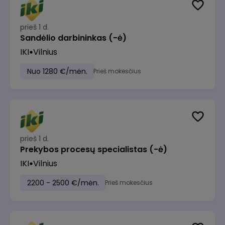
prieš 1 d.
Sandėlio darbininkas (-ė)
IKI
Vilnius
Nuo 1280 €/mėn.
Prieš mokesčius
prieš 1 d.
Prekybos procesų specialistas (-ė)
IKI
Vilnius
2200 - 2500 €/mėn.
Prieš mokesčius