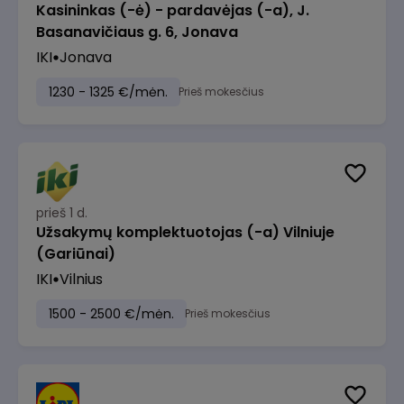
Kasininkas (-ė) - pardavėjas (-a), J.
Basanavičiaus g. 6, Jonava
IKI
Jonava
1230 - 1325 €/mėn.
Prieš mokesčius
prieš 1 d.
Užsakymų komplektuotojas (-a) Vilniuje
(Gariūnai)
IKI
Vilnius
1500 - 2500 €/mėn.
Prieš mokesčius