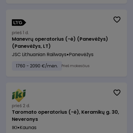
prieš 1 d.
Manevrų operatorius (-ė) (Panevėžys)
(Panevėžys, LT)
JSC Lithuanian Railways
Panevėžys
1760 - 2090 €/mėn.
Prieš mokesčius
prieš 2 d.
Taromato operatorius (-ė), Keramikų g. 30,
Neveronys
IKI
Kaunas