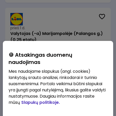
prieš 1 d.
Valytojas (-a) Marijampolėje (Palangos g.)
(0,25 etatu)
Lidl Lietuva, UAB
Marijampolė
🍪 Atsakingas duomenų
289 - 337 €/mėn.
Prieš mokesčius
naudojimas
Mes naudojame slapukus (angl. cookies)
lankytojų srauto analizei, rinkodarai ir turinio
suasmeninimui. Portalo veikimui būtini slapukai
yra įjungti pagal nutylėjimą, likusius galite valdyti
prieš 1 d.
nustatymuose. Daugiau informacijos rasite
Talent Development Project Manager (fixed
mūsų
Slapukų politikoje.
term - 1.5 years)
Lidl Lietuva, UAB
Vilnius