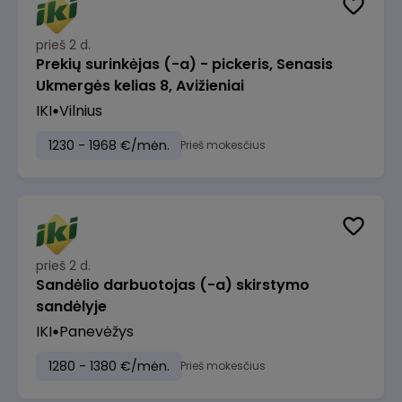
prieš 2 d.
Prekių surinkėjas (-a) - pickeris, Senasis
Ukmergės kelias 8, Avižieniai
IKI
Vilnius
1230 - 1968 €/mėn.
Prieš mokesčius
prieš 2 d.
Sandėlio darbuotojas (-a) skirstymo
sandėlyje
IKI
Panevėžys
1280 - 1380 €/mėn.
Prieš mokesčius