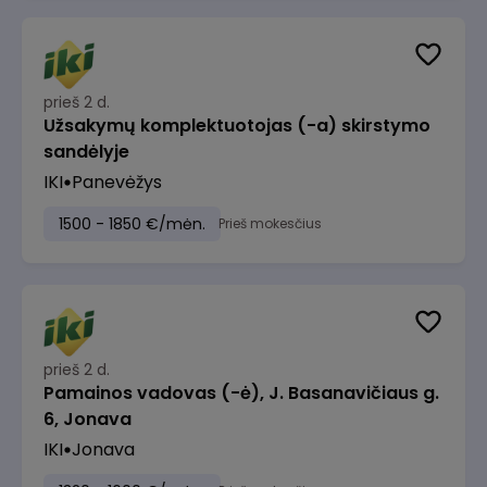
prieš 2 d.
Užsakymų komplektuotojas (-a) skirstymo
sandėlyje
IKI
Panevėžys
1500 - 1850 €/mėn.
Prieš mokesčius
prieš 2 d.
Pamainos vadovas (-ė), J. Basanavičiaus g.
6, Jonava
IKI
Jonava