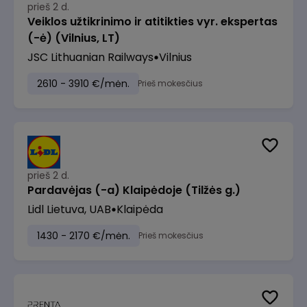
prieš 2 d.
Veiklos užtikrinimo ir atitikties vyr. ekspertas
(-ė) (Vilnius, LT)
JSC Lithuanian Railways
Vilnius
2610 - 3910 €/mėn.
Prieš mokesčius
prieš 2 d.
Pardavėjas (-a) Klaipėdoje (Tilžės g.)
Lidl Lietuva, UAB
Klaipėda
1430 - 2170 €/mėn.
Prieš mokesčius