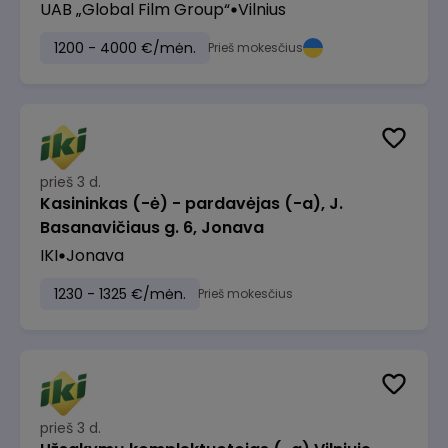
UAB „Global Film Group“
Vilnius
1200 - 4000 €/mėn.
Prieš mokesčius
prieš 3 d.
Kasininkas (-ė) - pardavėjas (-a), J.
Basanavičiaus g. 6, Jonava
IKI
Jonava
1230 - 1325 €/mėn.
Prieš mokesčius
prieš 3 d.