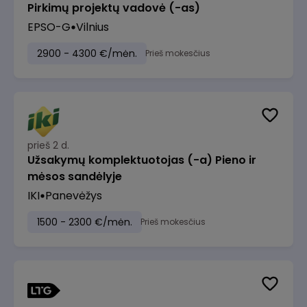
Pirkimų projektų vadovė (-as)
EPSO-G
Vilnius
2900 - 4300 €/mėn.
Prieš mokesčius
prieš 2 d.
Užsakymų komplektuotojas (-a) Pieno ir
mėsos sandėlyje
IKI
Panevėžys
1500 - 2300 €/mėn.
Prieš mokesčius