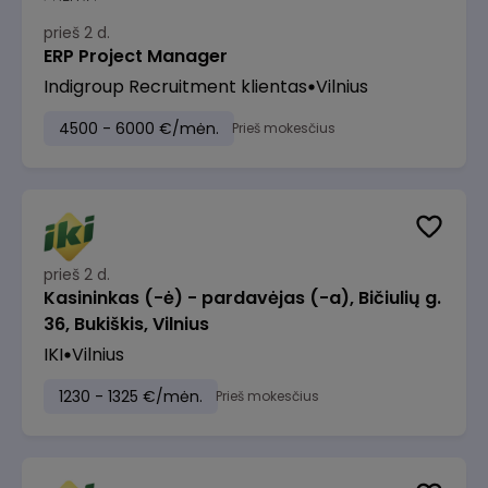
prieš 2 d.
ERP Project Manager
Indigroup Recruitment klientas
Vilnius
4500 - 6000 €/mėn.
Prieš mokesčius
prieš 2 d.
Kasininkas (-ė) - pardavėjas (-a), Bičiulių g.
36, Bukiškis, Vilnius
IKI
Vilnius
1230 - 1325 €/mėn.
Prieš mokesčius