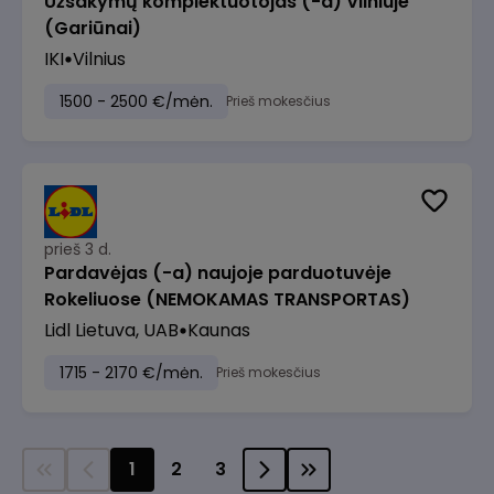
Užsakymų komplektuotojas (-a) Vilniuje
(Gariūnai)
IKI
Vilnius
1500 - 2500 €/mėn.
Prieš mokesčius
prieš 3 d.
Pardavėjas (-a) naujoje parduotuvėje
Rokeliuose (NEMOKAMAS TRANSPORTAS)
Lidl Lietuva, UAB
Kaunas
1715 - 2170 €/mėn.
Prieš mokesčius
1
2
3