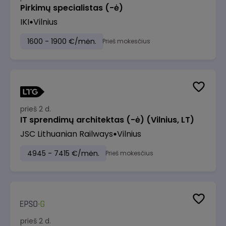
Pirkimų specialistas (-ė)
IKI
Vilnius
1600 - 1900 €/mėn.
Prieš mokesčius
prieš 2 d.
IT sprendimų architektas (-ė) (Vilnius, LT)
JSC Lithuanian Railways
Vilnius
4945 - 7415 €/mėn.
Prieš mokesčius
prieš 2 d.