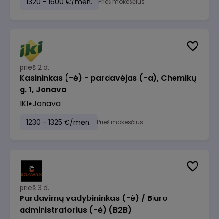
1320 - 1600 €/mėn.
Prieš mokesčius
prieš 2 d.
Kasininkas (-ė) - pardavėjas (-a), Chemikų
g. 1, Jonava
IKI
Jonava
1230 - 1325 €/mėn.
Prieš mokesčius
prieš 3 d.
Pardavimų vadybininkas (-ė) / Biuro
administratorius (-ė) (B2B)