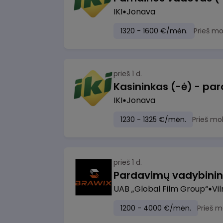
IKI
Jonava
1320 - 1600 €/mėn.
Prieš m
prieš 1 d.
IKI
Jonava
1230 - 1325 €/mėn.
Prieš mo
prieš 1 d.
UAB „Global Film Group“
Vil
1200 - 4000 €/mėn.
Prieš m