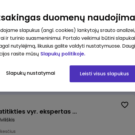
Valytojas (-a) Marijampolėje (Palangos g.) (0,25 etatu)
ė
Atsakingas duomenų naudojim
esčius
ojame slapukus (angl. cookies) lankytojų srauto analizei,
ai ir turinio suasmeninimui. Portalo veikimui būtini slapuka
pagal nutylėjimą, likusius galite valdyti nustatymuose. Daug
cijos rasite mūsų
Slapukų politikoje.
Talent Development Project Manager (fixed term - 1.5 years)
Slapukų nustatymai
Leisti visus slapukus
us
Veiklos užtikrinimo ir atitikties vyr. ekspertas (-ė) (Radviliškis) (Radviliškis, LT)
iliškis
okesčius