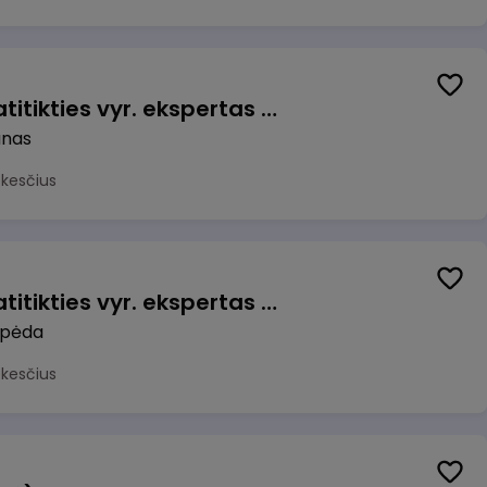
Veiklos užtikrinimo ir atitikties vyr. ekspertas (-ė) (Kaunas) (Kaunas, LT)
unas
okesčius
Veiklos užtikrinimo ir atitikties vyr. ekspertas (-ė) (Klaipėda) (Klaipėda, LT)
ipėda
okesčius