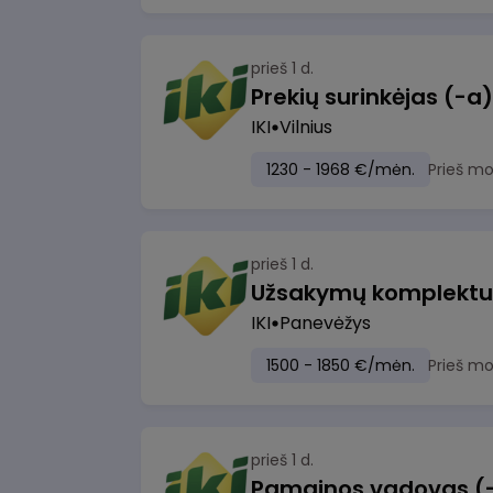
prieš 1 d.
IKI
Vilnius
1230 - 1968 €/mėn.
Prieš m
prieš 1 d.
IKI
Panevėžys
1500 - 1850 €/mėn.
Prieš m
prieš 1 d.