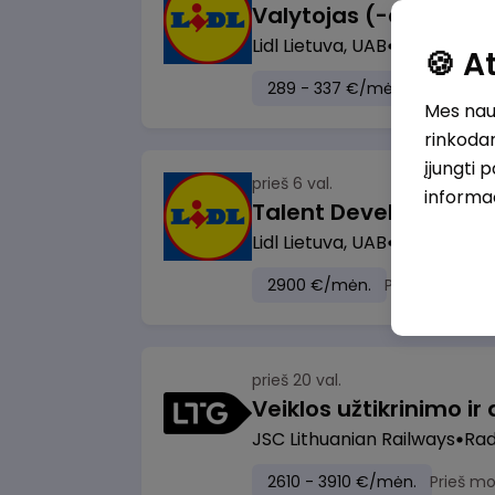
Lidl Lietuva, UAB
Marijampol
🍪 
289 - 337 €/mėn.
Prieš mok
Mes naud
rinkodar
įjungti 
prieš 6 val.
informa
Lidl Lietuva, UAB
Vilnius
2900 €/mėn.
Prieš mokesči
prieš 20 val.
JSC Lithuanian Railways
Radv
2610 - 3910 €/mėn.
Prieš m