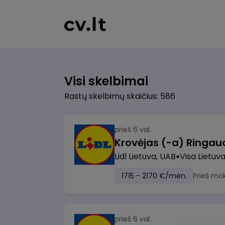
Visi skelbimai
Rastų skelbimų skaičius: 586
prieš 6 val.
Lidl Lietuva, UAB
Visa Lietuv
1715 - 2170 €/mėn.
Prieš mo
prieš 6 val.