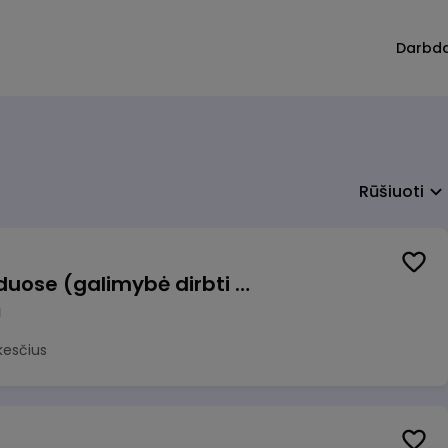
Darbd
Rūšiuoti
Krovėjas (-a) Ringauduose (galimybė dirbti nepilnu etatu)
a
kesčius