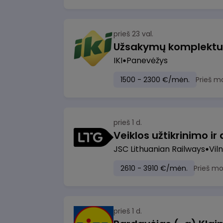
prieš 23 val.
IKI
Panevėžys
1500 - 2300 €/mėn.
Prieš m
prieš 1 d.
JSC Lithuanian Railways
Viln
2610 - 3910 €/mėn.
Prieš m
prieš 1 d.