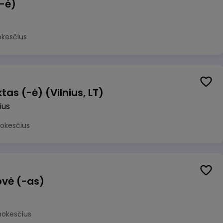
(-ė)
okesčius
as (-ė) (Vilnius, LT)
ius
mokesčius
ovė (-as)
mokesčius