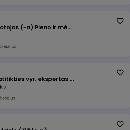
Užsakymų komplektuotojas (-a) Pieno ir mėsos sandėlyje
okesčius
Veiklos užtikrinimo ir atitikties vyr. ekspertas (-ė) (Vilnius, LT)
ius
okesčius