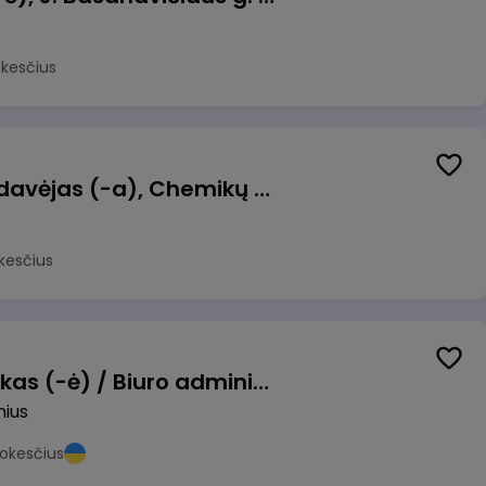
okesčius
Kasininkas (-ė) - pardavėjas (-a), Chemikų g. 1, Jonava
kesčius
Pardavimų vadybininkas (-ė) / Biuro administratorius (-ė) (B2B)
nius
okesčius