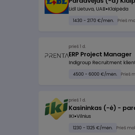
Pardavėjas (-a) Klaip
Lidl Lietuva, UAB
Klaipėda
1430 - 2170 €/mėn.
Prieš m
prieš 1 d.
ERP Project Manager
Indigroup Recruitment klien
4500 - 6000 €/mėn.
Prieš 
prieš 1 d.
IKI
Vilnius
1230 - 1325 €/mėn.
Prieš mo