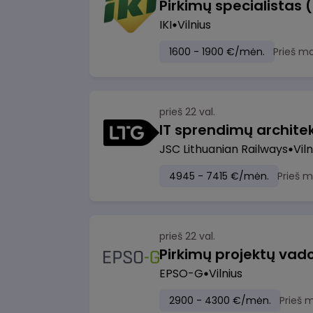
Pirkimų specialistas 
IKI
Vilnius
1600 - 1900 €/mėn.
Prieš m
prieš 22 val.
IT sprendimų architekt
JSC Lithuanian Railways
Viln
4945 - 7415 €/mėn.
Prieš 
prieš 22 val.
Pirkimų projektų vad
EPSO-G
Vilnius
2900 - 4300 €/mėn.
Prieš 