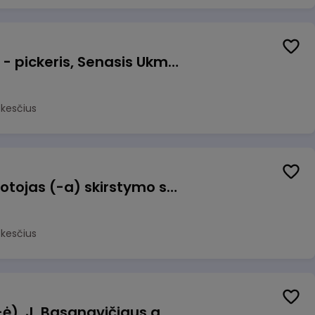
Prekių surinkėjas (-a) - pickeris, Senasis Ukmergės kelias 8, Avižieniai
okesčius
Užsakymų komplektuotojas (-a) skirstymo sandėlyje
okesčius
Pamainos vadovas (-ė), J. Basanavičiaus g. 6, Jonava