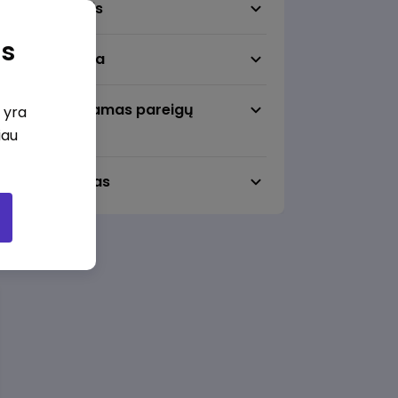
Darbo sritis
as
Darbo vieta
Pageidaujamas pareigų
i yra
lygmuo
iau
Darbo laikas