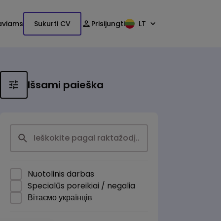
aviams
Sukurti CV
Prisijungti
LT
Išsami paieška
Nuotolinis darbas
Specialūs poreikiai / negalia
Вітаємо українців