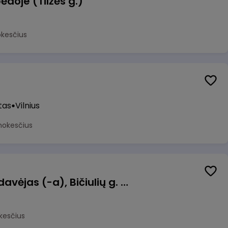
ėdoje (Tilžės g.)
okesčius
tas
Vilnius
mokesčius
Kasininkas (-ė) - pardavėjas (-a), Bičiulių g. 36, Bukiškis, Vilnius
kesčius