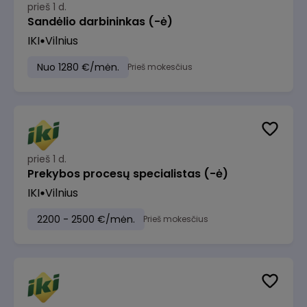
prieš 1 d.
Sandėlio darbininkas (-ė)
IKI
Vilnius
Nuo 1280 €/mėn.
Prieš mokesčius
prieš 1 d.
Prekybos procesų specialistas (-ė)
IKI
Vilnius
2200 - 2500 €/mėn.
Prieš mokesčius