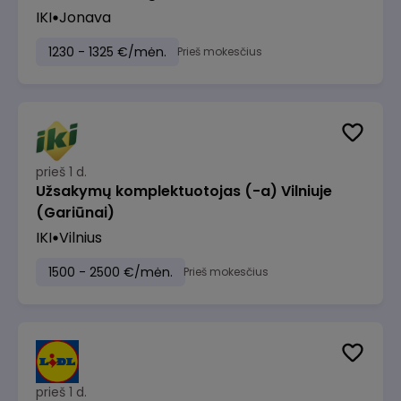
IKI
Jonava
1230 - 1325 €/mėn.
Prieš mokesčius
prieš 1 d.
Užsakymų komplektuotojas (-a) Vilniuje
(Gariūnai)
IKI
Vilnius
1500 - 2500 €/mėn.
Prieš mokesčius
prieš 1 d.