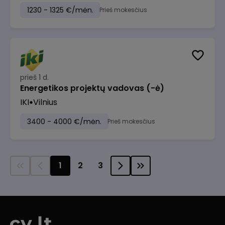
1230 - 1325 €/mėn.
Prieš mokesčius
prieš 1 d.
Energetikos projektų vadovas (-ė)
IKI
Vilnius
3400 - 4000 €/mėn.
Prieš mokesčius
1
2
3