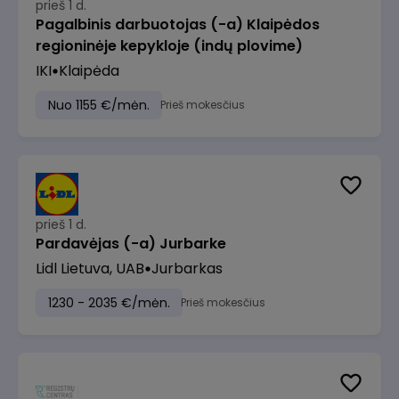
prieš 1 d.
Pagalbinis darbuotojas (-a) Klaipėdos
regioninėje kepykloje (indų plovime)
IKI
Klaipėda
Nuo 1155 €/mėn.
Prieš mokesčius
prieš 1 d.
Pardavėjas (-a) Jurbarke
Lidl Lietuva, UAB
Jurbarkas
1230 - 2035 €/mėn.
Prieš mokesčius