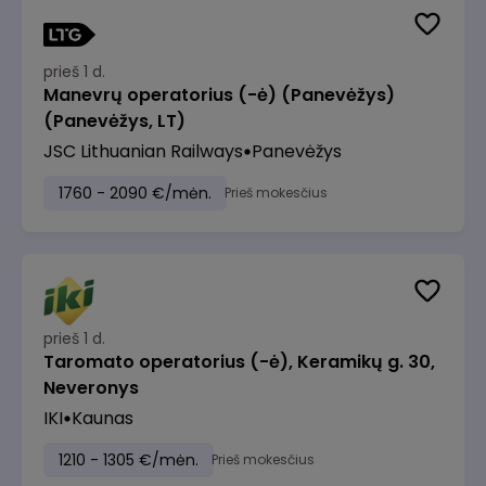
prieš 1 d.
Manevrų operatorius (-ė) (Panevėžys)
(Panevėžys, LT)
JSC Lithuanian Railways
Panevėžys
1760 - 2090 €/mėn.
Prieš mokesčius
prieš 1 d.
Taromato operatorius (-ė), Keramikų g. 30,
Neveronys
IKI
Kaunas
1210 - 1305 €/mėn.
Prieš mokesčius