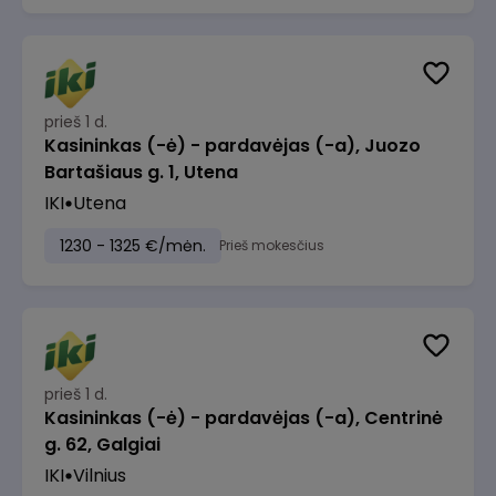
prieš 1 d.
Kasininkas (-ė) - pardavėjas (-a), Juozo
Bartašiaus g. 1, Utena
IKI
Utena
1230 - 1325 €/mėn.
Prieš mokesčius
prieš 1 d.
Kasininkas (-ė) - pardavėjas (-a), Centrinė
g. 62, Galgiai
IKI
Vilnius