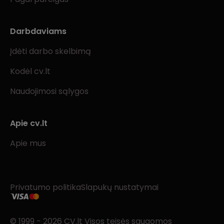
Darbdaviams
Įdėti darbo skelbimą
Kodėl cv.lt
Naudojimosi sąlygos
Apie cv.lt
Apie mus
Privatumo politika
Slapukų nustatymai
© 1999 - 2026 CV.lt Visos teisės saugomos