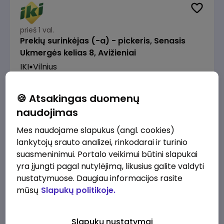
prieš 1 val.
Prekių surinkėjas (-a) - pickeris, Senasis
Ukmergės kelias 8, Avižieniai
IKI
Vilnius
1230 - 1968 €/mėn.
Prieš mokesčius
🍪 Atsakingas duomenų
naudojimas
Mes naudojame slapukus (angl. cookies)
lankytojų srauto analizei, rinkodarai ir turinio
prieš 2 val.
suasmeninimui. Portalo veikimui būtini slapukai
Užsakymų komplektuotojas (-a) skirstymo
yra įjungti pagal nutylėjimą, likusius galite valdyti
sandėlyje
nustatymuose. Daugiau informacijos rasite
IKI
Panevėžys
mūsų
Slapukų politikoje.
1500 - 1850 €/mėn.
Prieš mokesčius
Slapukų nustatymai