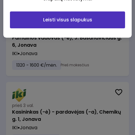
Leisti visus slapukus
prieš 3 val.
Pamainos vadovas (-ė), J. Basanavičiaus g.
6, Jonava
IKI
Jonava
1320 - 1600 €/mėn.
Prieš mokesčius
prieš 3 val.
Kasininkas (-ė) - pardavėjas (-a), Chemikų
g. 1, Jonava
IKI
Jonava