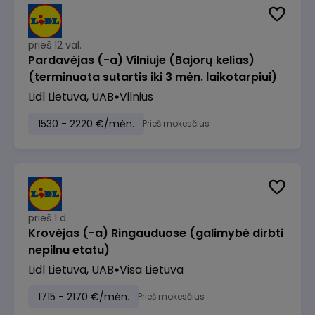
prieš 12 val.
Pardavėjas (-a) Vilniuje (Bajorų kelias)
(terminuota sutartis iki 3 mėn. laikotarpiui)
Lidl Lietuva, UAB
Vilnius
1530 - 2220 €/mėn.
Prieš mokesčius
prieš 1 d.
Krovėjas (-a) Ringauduose (galimybė dirbti
nepilnu etatu)
Lidl Lietuva, UAB
Visa Lietuva
1715 - 2170 €/mėn.
Prieš mokesčius