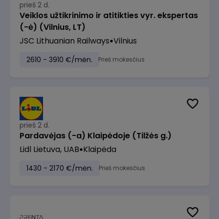
prieš 2 d.
Veiklos užtikrinimo ir atitikties vyr. ekspertas
(-ė) (Vilnius, LT)
JSC Lithuanian Railways
Vilnius
2610 - 3910 €/mėn.
Prieš mokesčius
prieš 2 d.
Pardavėjas (-a) Klaipėdoje (Tilžės g.)
Lidl Lietuva, UAB
Klaipėda
1430 - 2170 €/mėn.
Prieš mokesčius