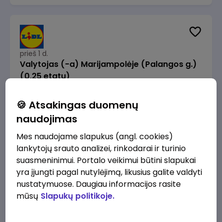
prieš 1 d.
Valytojas (-a) Marijampolėje (Palangos g.)
(0,25 etatu)
Lidl Lietuva, UAB
Marijampolė
🍪 Atsakingas duomenų
289 - 337 €/mėn.
Prieš mokesčius
naudojimas
Mes naudojame slapukus (angl. cookies)
lankytojų srauto analizei, rinkodarai ir turinio
suasmeninimui. Portalo veikimui būtini slapukai
yra įjungti pagal nutylėjimą, likusius galite valdyti
prieš 1 d.
nustatymuose. Daugiau informacijos rasite
Talent Development Project Manager (fixed
mūsų
Slapukų politikoje.
term - 1.5 years)
Lidl Lietuva, UAB
Vilnius