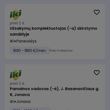
prieš 2 d.
Užsakymų komplektuotojas (-a) skirstymo
sandėlyje
IKI
Panevėžys
1500 - 1850 €/mėn.
Prieš mokesčius
prieš 2 d.
Pamainos vadovas (-ė), J. Basanavičiaus g.
6, Jonava
IKI
Jonava