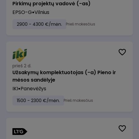
Pirkimų projektų vadovė (-as)
EPSO-G
Vilnius
2900 - 4300 €/mėn.
Prieš mokesčius
prieš 2 d.
Užsakymų komplektuotojas (-a) Pieno ir
mėsos sandėlyje
IKI
Panevėžys
1500 - 2300 €/mėn.
Prieš mokesčius