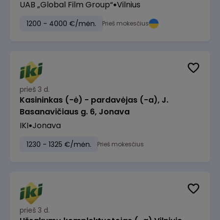
UAB „Global Film Group“
Vilnius
1200 - 4000 €/mėn.
Prieš mokesčius
prieš 3 d.
Kasininkas (-ė) - pardavėjas (-a), J.
Basanavičiaus g. 6, Jonava
IKI
Jonava
1230 - 1325 €/mėn.
Prieš mokesčius
prieš 3 d.