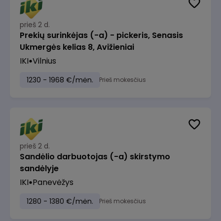
prieš 2 d.
Prekių surinkėjas (-a) - pickeris, Senasis
Ukmergės kelias 8, Avižieniai
IKI
Vilnius
1230 - 1968 €/mėn.
Prieš mokesčius
prieš 2 d.
Sandėlio darbuotojas (-a) skirstymo
sandėlyje
IKI
Panevėžys
1280 - 1380 €/mėn.
Prieš mokesčius