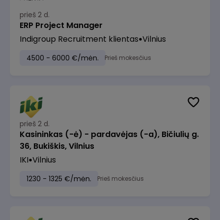
prieš 2 d.
ERP Project Manager
Indigroup Recruitment klientas
Vilnius
4500 - 6000 €/mėn.
Prieš mokesčius
prieš 2 d.
Kasininkas (-ė) - pardavėjas (-a), Bičiulių g.
36, Bukiškis, Vilnius
IKI
Vilnius
1230 - 1325 €/mėn.
Prieš mokesčius