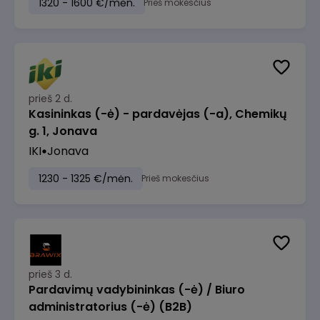
1320 - 1600 €/mėn.
Prieš mokesčius
prieš 2 d.
Kasininkas (-ė) - pardavėjas (-a), Chemikų
g. 1, Jonava
IKI
Jonava
1230 - 1325 €/mėn.
Prieš mokesčius
prieš 3 d.
Pardavimų vadybininkas (-ė) / Biuro
administratorius (-ė) (B2B)