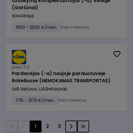
Užsakymų komplektuotojas (-a) Vilniuje
(Gariūnai)
IKI
Vilnius
1500 - 2500 €/mėn.
Prieš mokesčius
prieš 3 d.
Pardavėjas (-a) naujoje parduotuvėje
Rokeliuose (NEMOKAMAS TRANSPORTAS)
Lidl Lietuva, UAB
Kaunas
1715 - 2170 €/mėn.
Prieš mokesčius
1
2
3