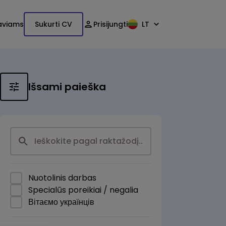
aviams
Sukurti CV
Prisijungti
LT
Išsami paieška
Nuotolinis darbas
Specialūs poreikiai / negalia
Вітаємо українців