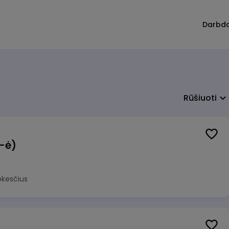
Darbd
Rūšiuoti
(-ė)
okesčius