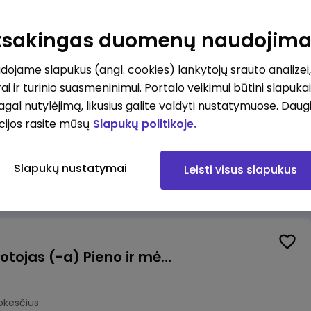
as (-ė) (Vilnius, LT)
ius
Atsakingas duomenų naudojim
mokesčius
ojame slapukus (angl. cookies) lankytojų srauto analizei,
ai ir turinio suasmeninimui. Portalo veikimui būtini slapuka
pagal nutylėjimą, likusius galite valdyti nustatymuose. Daug
cijos rasite mūsų
Slapukų politikoje.
ovė (-as)
Slapukų nustatymai
Leisti visus slapukus
mokesčius
Užsakymų komplektuotojas (-a) Pieno ir mėsos sandėlyje
okesčius