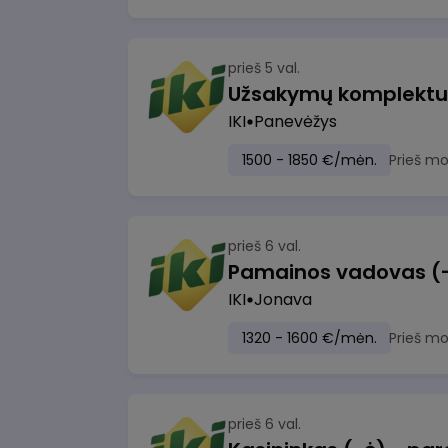
prieš 5 val.
IKI
Panevėžys
1500 - 1850 €/mėn.
Prieš m
prieš 6 val.
IKI
Jonava
1320 - 1600 €/mėn.
Prieš m
prieš 6 val.