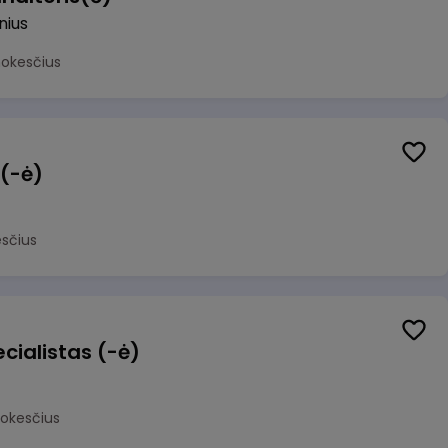
lnius
mokesčius
 (-ė)
sčius
cialistas (-ė)
mokesčius