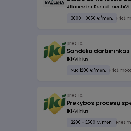
Alliance for Recruitment
Vi
3000 - 3650 €/mėn.
Prieš 
prieš 1 d.
Sandėlio darbininkas
IKI
Vilnius
Nuo 1280 €/mėn.
Prieš moke
prieš 1 d.
Prekybos procesų spe
IKI
Vilnius
2200 - 2500 €/mėn.
Prieš 