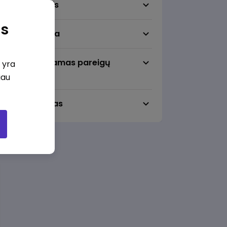
Darbo sritis
as
Darbo vieta
Pageidaujamas pareigų
i yra
lygmuo
iau
Darbo laikas