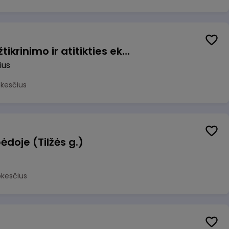
Vyriausiasis veiklos užtikrinimo ir atitikties ekspertas (-ė) (Vilnius, LT)
ius
okesčius
ėdoje (Tilžės g.)
okesčius