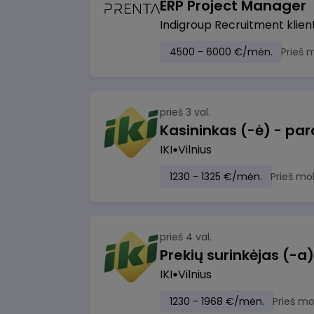
ERP Project Manager
Indigroup Recruitment klien
4500 - 6000 €/mėn.
Prieš 
prieš 3 val.
IKI
Vilnius
1230 - 1325 €/mėn.
Prieš mo
prieš 4 val.
IKI
Vilnius
1230 - 1968 €/mėn.
Prieš m