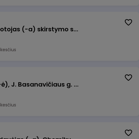
Užsakymų komplektuotojas (-a) skirstymo sandėlyje
okesčius
Pamainos vadovas (-ė), J. Basanavičiaus g. 6, Jonava
okesčius