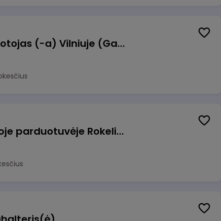
Užsakymų komplektuotojas (-a) Vilniuje (Gariūnai)
okesčius
Pardavėjas (-a) naujoje parduotuvėje Rokeliuose (NEMOKAMAS TRANSPORTAS)
kesčius
halteris(ė)