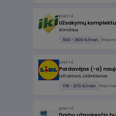
prieš 1 d.
IKI
Vilnius
1500 - 2500 €/mėn.
Prieš m
prieš 1 d.
Lidl Lietuva, UAB
Kaunas
1715 - 2170 €/mėn.
Prieš mo
prieš 1 d.
Darbo užmokesčio bu