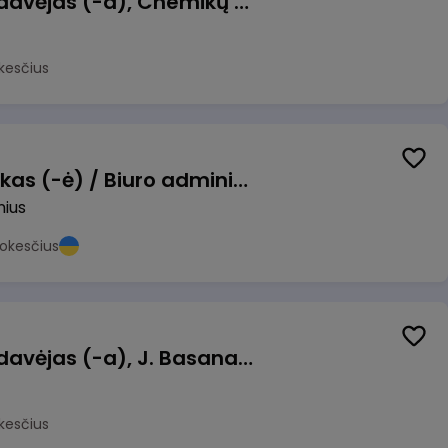
Kasininkas (-ė) - pardavėjas (-a), Chemikų g. 1, Jonava
kesčius
Pardavimų vadybininkas (-ė) / Biuro administratorius (-ė) (B2B)
nius
okesčius
Kasininkas (-ė) - pardavėjas (-a), J. Basanavičiaus g. 6, Jonava
kesčius