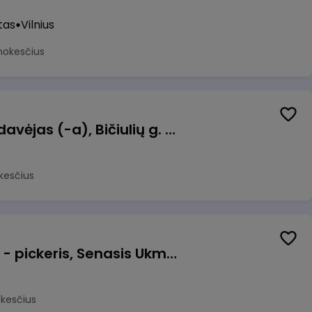
tas
Vilnius
mokesčius
Kasininkas (-ė) - pardavėjas (-a), Bičiulių g. 36, Bukiškis, Vilnius
kesčius
Prekių surinkėjas (-a) - pickeris, Senasis Ukmergės kelias 8, Avižieniai
okesčius