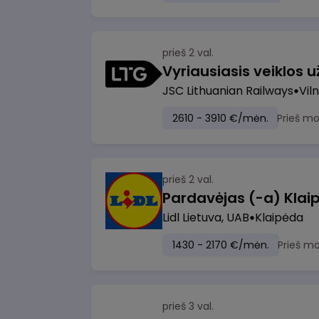
prieš 2 val.
JSC Lithuanian Railways
Viln
2610 - 3910 €/mėn.
Prieš m
prieš 2 val.
Pardavėjas (-a) Klaip
Lidl Lietuva, UAB
Klaipėda
1430 - 2170 €/mėn.
Prieš m
prieš 3 val.