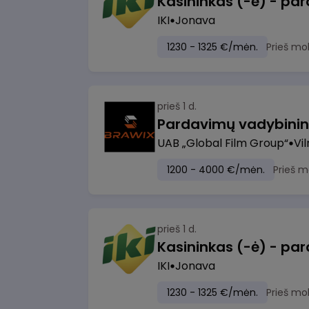
IKI
Jonava
1230 - 1325 €/mėn.
Prieš mo
prieš 1 d.
UAB „Global Film Group“
Vil
1200 - 4000 €/mėn.
Prieš m
prieš 1 d.
IKI
Jonava
1230 - 1325 €/mėn.
Prieš mo