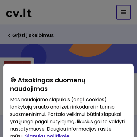
Grįžti į skelbimus
🍪 Atsakingas duomenų
naudojimas
Daviva, UAB
Mes naudojame slapukus (angl. cookies)
lankytojų srauto analizei, rinkodarai ir turinio
suasmeninimui. Portalo veikimui būtini slapukai
yra įjungti pagal nutylėjimą, likusius galite valdyti
Darbo pasiūlymai
Apie mus
Privalumai
nustatymuose. Daugiau informacijos rasite
mūsų
Slapukų politikoje.