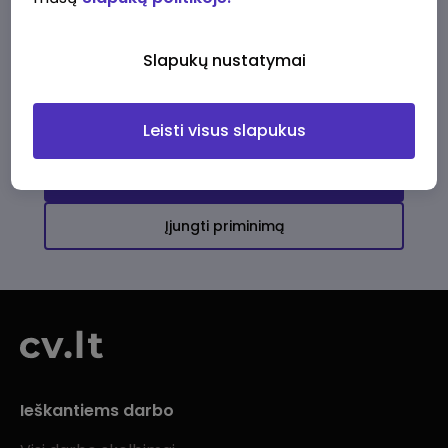
Ši įmonė kol kas neturi aktyvių
darbo pasiūlymų
Slapukų nustatymai
Daugiau darbo pasiūlymų jums!
Leisti visus slapukus
Žiūrėti visus skelbimus
Įjungti priminimą
Ieškantiems darbo