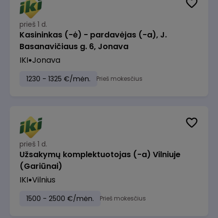
prieš 1 d.
Kasininkas (-ė) - pardavėjas (-a), J.
Basanavičiaus g. 6, Jonava
IKI
Jonava
1230 - 1325 €/mėn.
Prieš mokesčius
prieš 1 d.
Užsakymų komplektuotojas (-a) Vilniuje
(Gariūnai)
IKI
Vilnius
1500 - 2500 €/mėn.
Prieš mokesčius