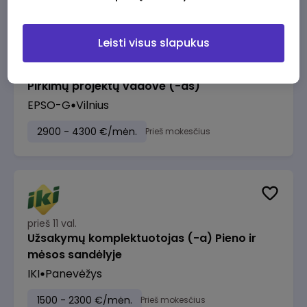
Leisti visus slapukus
prieš 10 val.
Pirkimų projektų vadovė (-as)
EPSO-G
Vilnius
2900 - 4300 €/mėn.
Prieš mokesčius
prieš 11 val.
Užsakymų komplektuotojas (-a) Pieno ir
mėsos sandėlyje
IKI
Panevėžys
1500 - 2300 €/mėn.
Prieš mokesčius