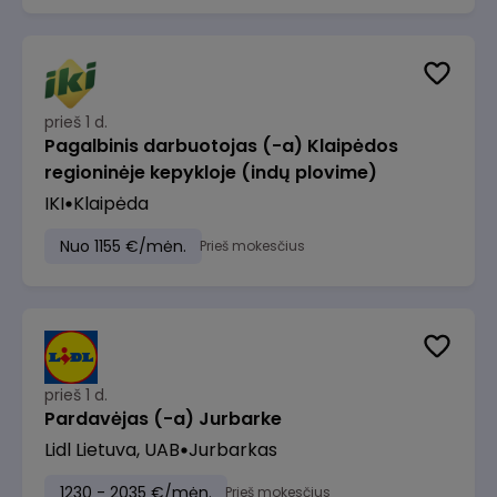
prieš 1 d.
Pagalbinis darbuotojas (-a) Klaipėdos
regioninėje kepykloje (indų plovime)
IKI
Klaipėda
Nuo 1155 €/mėn.
Prieš mokesčius
prieš 1 d.
Pardavėjas (-a) Jurbarke
Lidl Lietuva, UAB
Jurbarkas
1230 - 2035 €/mėn.
Prieš mokesčius