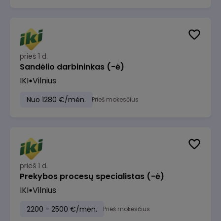
prieš 1 d.
Sandėlio darbininkas (-ė)
IKI
Vilnius
Nuo 1280 €/mėn.
Prieš mokesčius
prieš 1 d.
Prekybos procesų specialistas (-ė)
IKI
Vilnius
2200 - 2500 €/mėn.
Prieš mokesčius