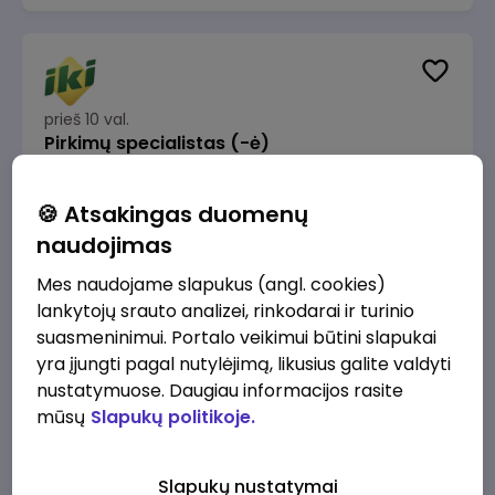
prieš 10 val.
Pirkimų specialistas (-ė)
IKI
Vilnius
🍪 Atsakingas duomenų
1600 - 1900 €/mėn.
Prieš mokesčius
naudojimas
Mes naudojame slapukus (angl. cookies)
lankytojų srauto analizei, rinkodarai ir turinio
suasmeninimui. Portalo veikimui būtini slapukai
yra įjungti pagal nutylėjimą, likusius galite valdyti
prieš 10 val.
IT sprendimų architektas (-ė) (Vilnius, LT)
nustatymuose. Daugiau informacijos rasite
mūsų
Slapukų politikoje.
JSC Lithuanian Railways
Vilnius
4945 - 7415 €/mėn.
Prieš mokesčius
Slapukų nustatymai