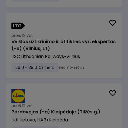
prieš 12 val.
Veiklos užtikrinimo ir atitikties vyr. ekspertas
(-ė) (Vilnius, LT)
JSC Lithuanian Railways
Vilnius
2610 - 3910 €/mėn.
Prieš mokesčius
prieš 12 val.
Pardavėjas (-a) Klaipėdoje (Tilžės g.)
Lidl Lietuva, UAB
Klaipėda