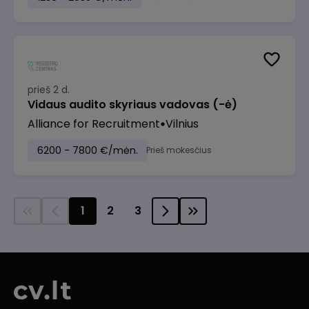
prieš 2 d.
Vidaus audito skyriaus vadovas (-ė)
Alliance for Recruitment
Vilnius
6200 - 7800 €/mėn.
Prieš mokesčius
1
2
3