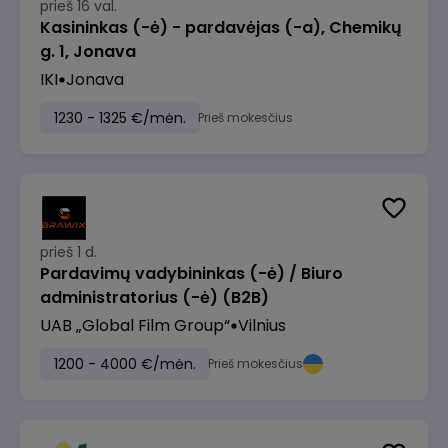
prieš 16 val.
Kasininkas (-ė) - pardavėjas (-a), Chemikų
g. 1, Jonava
IKI
Jonava
1230 - 1325 €/mėn.
Prieš mokesčius
prieš 1 d.
Pardavimų vadybininkas (-ė) / Biuro
administratorius (-ė) (B2B)
UAB „Global Film Group“
Vilnius
1200 - 4000 €/mėn.
Prieš mokesčius