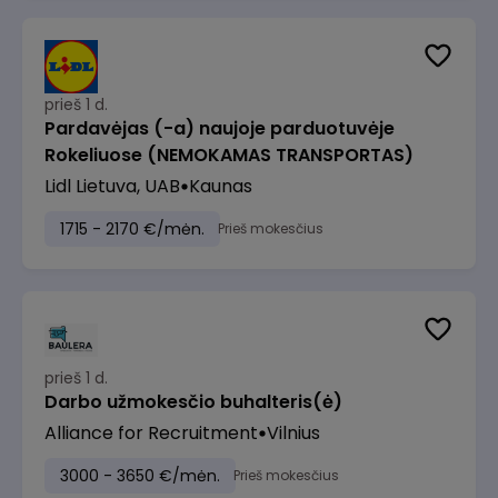
prieš 1 d.
Pardavėjas (-a) naujoje parduotuvėje
Rokeliuose (NEMOKAMAS TRANSPORTAS)
Lidl Lietuva, UAB
Kaunas
1715 - 2170 €/mėn.
Prieš mokesčius
prieš 1 d.
Darbo užmokesčio buhalteris(ė)
Alliance for Recruitment
Vilnius
3000 - 3650 €/mėn.
Prieš mokesčius