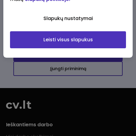
Ši įmonė kol kas neturi aktyvių
darbo pasiūlymų
Slapukų nustatymai
Daugiau darbo pasiūlymų jums!
Leisti visus slapukus
Žiūrėti visus skelbimus
Įjungti priminimą
Ieškantiems darbo