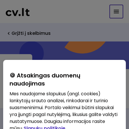
Grįžti į skelbimus
🍪 Atsakingas duomenų
naudojimas
Detritas, UAB
Mes naudojame slapukus (angl. cookies)
lankytojų srauto analizei, rinkodarai ir turinio
suasmeninimui. Portalo veikimui būtini slapukai
yra įjungti pagal nutylėjimą, likusius galite valdyti
Darbo pasiūlymai
Apie mus
Privalumai
nustatymuose. Daugiau informacijos rasite
mūsų
Slapukų politikoje.