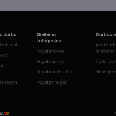
ms darbo
Skelbimų
Darbdav
kategorijos
skelbimai
Įdėti dar
Pagal įmones
skelbimą
o CV
Pagal miestus
Kodėl cv.l
oti
Pagal verslo sritis
Naudojimo
i sąlygos
Pagal pareigas