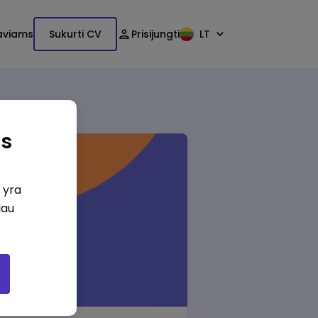
aviams
Sukurti CV
Prisijungti
LT
as
i yra
iau