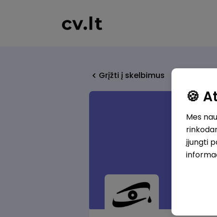
Grįžti į skelbimus
🍪 
Mes naud
rinkodar
įjungti 
informa