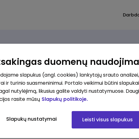
Darbd
Atsakingas duomenų naudojim
ojame slapukus (angl. cookies) lankytojų srauto analizei,
ai ir turinio suasmeninimui. Portalo veikimui būtini slapuka
pagal nutylėjimą, likusius galite valdyti nustatymuose. Daug
cijos rasite mūsų
Slapukų politikoje.
Slapukų nustatymai
Leisti visus slapukus