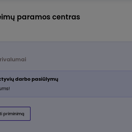
eimų paramos centras
rivalumai
aktyvių darbo pasiūlymų
jums!
ti priminimą