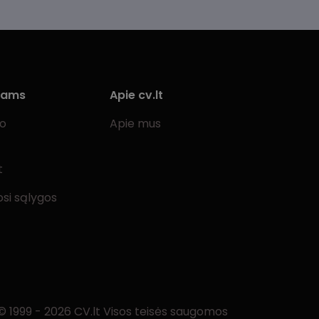
iams
Apie cv.lt
bo
Apie mus
t
si sąlygos
© 1999 - 2026 CV.lt Visos teisės saugomos