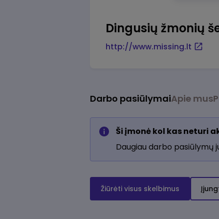
Dingusių žmonių š
http://www.missing.lt
Darbo pasiūlymai
Apie mus
P
Ši įmonė kol kas neturi 
Daugiau darbo pasiūlymų 
Žiūrėti visus skelbimus
Įjung