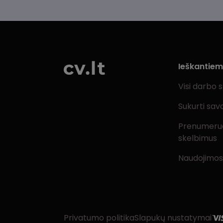
Ieškantie
Visi darbo 
Sukurti sav
Prenumeru
skelbimus
Naudojimos
Privatumo politika
Slapukų nustatymai