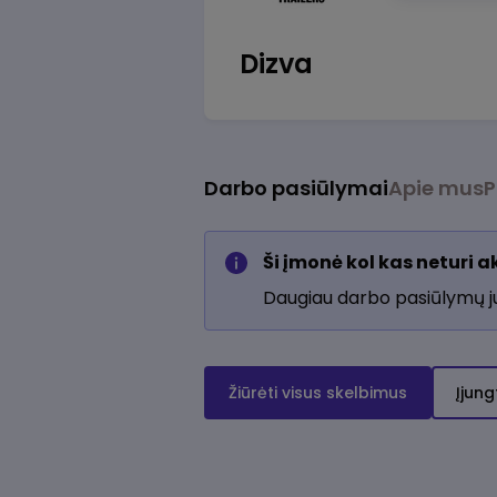
Dizva
Darbo pasiūlymai
Apie mus
P
Ši įmonė kol kas neturi 
Daugiau darbo pasiūlymų 
Žiūrėti visus skelbimus
Įjung