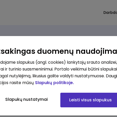
Darbd
Atsakingas duomenų naudojim
ojame slapukus (angl. cookies) lankytojų srauto analizei,
ai ir turinio suasmeninimui. Portalo veikimui būtini slapuka
pagal nutylėjimą, likusius galite valdyti nustatymuose. Daug
cijos rasite mūsų
Slapukų politikoje.
Slapukų nustatymai
Leisti visus slapukus