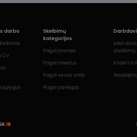
ms darbo
Skelbimų
Darbdav
kategorijos
skelbimai
Įdėti dar
Pagal įmones
skelbimą
o CV
Pagal miestus
Kodėl cv.l
oti
Pagal verslo sritis
Naudojimo
i sąlygos
Pagal pareigas