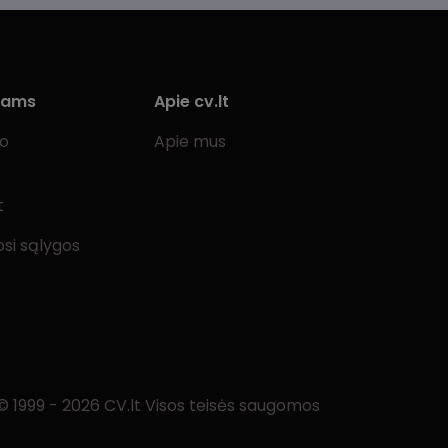
iams
Apie cv.lt
bo
Apie mus
t
si sąlygos
© 1999 - 2026 CV.lt Visos teisės saugomos