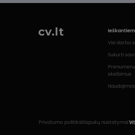
Ieškantie
Visi darbo 
Sukurti sav
Prenumeru
skelbimus
Naudojimos
Privatumo politika
Slapukų nustatymai