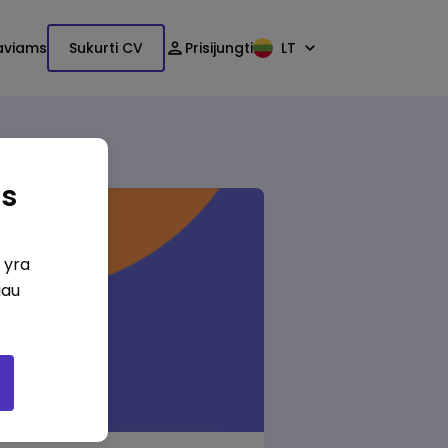
aviams
Sukurti CV
Prisijungti
LT
as
i yra
iau