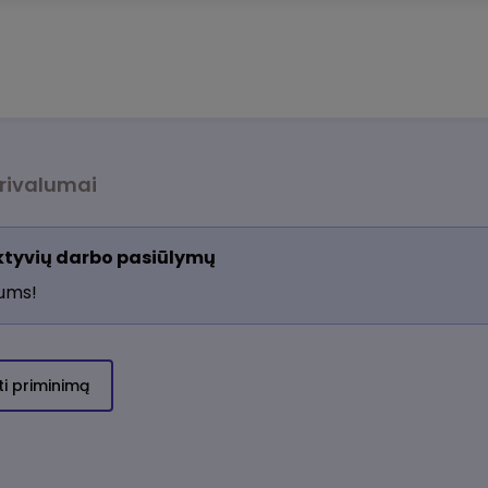
rivalumai
aktyvių darbo pasiūlymų
jums!
ti priminimą