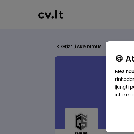
Grįžti į skelbimus
🍪 
Mes naud
rinkodar
įjungti 
informa