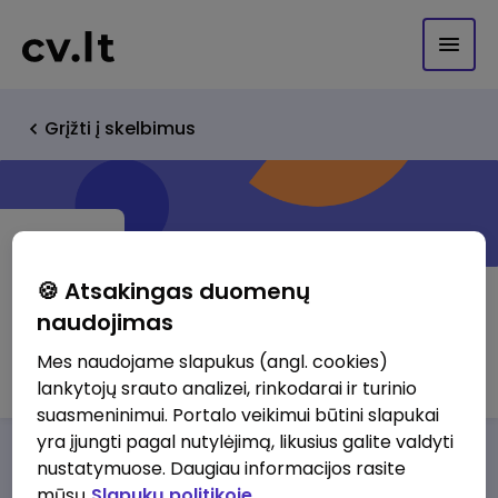
Grįžti į skelbimus
🍪 Atsakingas duomenų
naudojimas
Dominari, UAB
Mes naudojame slapukus (angl. cookies)
lankytojų srauto analizei, rinkodarai ir turinio
suasmeninimui. Portalo veikimui būtini slapukai
yra įjungti pagal nutylėjimą, likusius galite valdyti
Darbo pasiūlymai
Apie mus
Privalumai
nustatymuose. Daugiau informacijos rasite
mūsų
Slapukų politikoje.