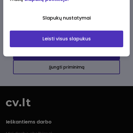
Ši įmonė kol kas neturi aktyvių
darbo pasiūlymų
Slapukų nustatymai
Daugiau darbo pasiūlymų jums!
Leisti visus slapukus
Žiūrėti visus skelbimus
Įjungti priminimą
Ieškantiems darbo