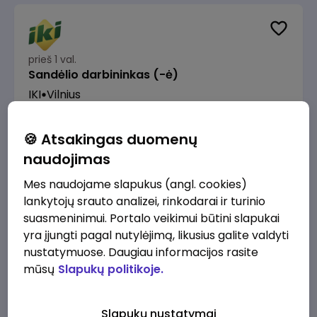
prieš 1 val.
Sandėlio darbininkas (-ė)
IKI
Vilnius
Nuo 1280 €/mėn.
Prieš mokesčius
🍪 Atsakingas duomenų
naudojimas
Mes naudojame slapukus (angl. cookies)
lankytojų srauto analizei, rinkodarai ir turinio
prieš 2 val.
suasmeninimui. Portalo veikimui būtini slapukai
Prekybos procesų specialistas (-ė)
yra įjungti pagal nutylėjimą, likusius galite valdyti
IKI
Vilnius
nustatymuose. Daugiau informacijos rasite
mūsų
Slapukų politikoje.
2200 - 2500 €/mėn.
Prieš mokesčius
Slapukų nustatymai