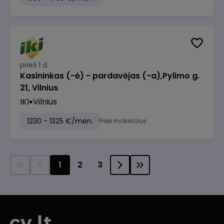
prieš 1 d.
Kasininkas (-ė) - pardavėjas (-a),Pylimo g.
21, Vilnius
IKI
Vilnius
1230 - 1325 €/mėn.
Prieš mokesčius
1
2
3