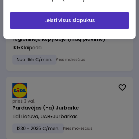
Leisti visus slapukus
prieš 2 val.
Pagalbinis darbuotojas (-a) Klaipėdos
regioninėje kepykloje (indų plovime)
IKI
Klaipėda
Nuo 1155 €/mėn.
Prieš mokesčius
prieš 3 val.
Pardavėjas (-a) Jurbarke
Lidl Lietuva, UAB
Jurbarkas
1230 - 2035 €/mėn.
Prieš mokesčius