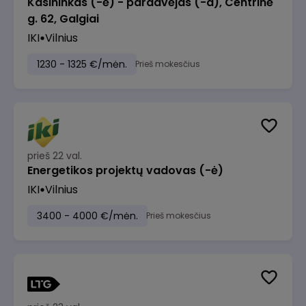
Kasininkas (-ė) - pardavėjas (-a), Centrinė
g. 62, Galgiai
IKI
Vilnius
1230 - 1325 €/mėn.
Prieš mokesčius
prieš 22 val.
Energetikos projektų vadovas (-ė)
IKI
Vilnius
3400 - 4000 €/mėn.
Prieš mokesčius