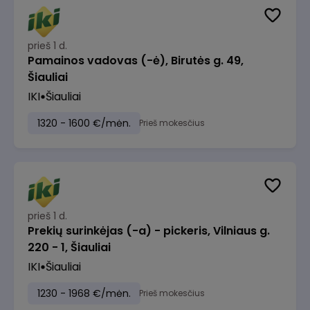
prieš 1 d.
Pamainos vadovas (-ė), Birutės g. 49,
Šiauliai
IKI
Šiauliai
1320 - 1600 €/mėn.
Prieš mokesčius
prieš 1 d.
Prekių surinkėjas (-a) - pickeris, Vilniaus g.
220 - 1, Šiauliai
IKI
Šiauliai
1230 - 1968 €/mėn.
Prieš mokesčius