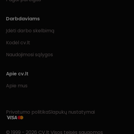
Darbdaviams
Įdėti darbo skelbimą
Kodėl cv.lt
Naudojimosi sąlygos
Apie cv.lt
Apie mus
Privatumo politika
Slapukų nustatymai
© 1999 - 2026 CV.lt Visos teisės saugomos