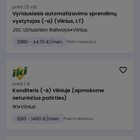
prieš 23 val.
Vyriausiasis automatizavimo sprendimų
vystytojas (-a) (Vilnius, LT)
JSC Lithuanian Railways
Vilnius
2980 - 4470 €/mėn.
Prieš mokesčius
prieš 1 d.
Konditeris (-ė) Vilniuje (apmokome
neturinčius patirties)
IKI
Vilnius
1260 - 1460 €/mėn.
Prieš mokesčius