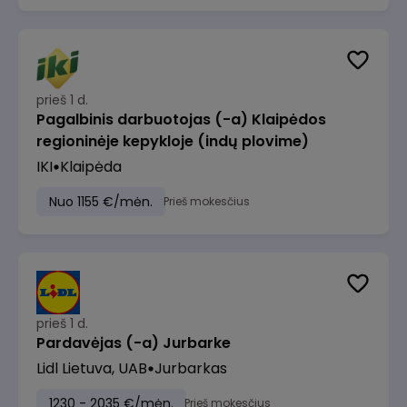
prieš 1 d.
Pagalbinis darbuotojas (-a) Klaipėdos
regioninėje kepykloje (indų plovime)
IKI
Klaipėda
Nuo 1155 €/mėn.
Prieš mokesčius
prieš 1 d.
Pardavėjas (-a) Jurbarke
Lidl Lietuva, UAB
Jurbarkas
1230 - 2035 €/mėn.
Prieš mokesčius