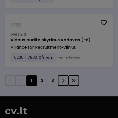
prieš 2 d.
Vidaus audito skyriaus vadovas (-ė)
Alliance for Recruitment
Vilnius
6200 - 7800 €/mėn.
Prieš mokesčius
1
2
3