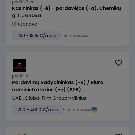
prieš 20 val.
Kasininkas (-ė) - pardavėjas (-a), Chemikų
g. 1, Jonava
IKI
Jonava
1230 - 1325 €/mėn.
Prieš mokesčius
prieš 1 d.
Pardavimų vadybininkas (-ė) / Biuro
administratorius (-ė) (B2B)
UAB „Global Film Group“
Vilnius
1200 - 4000 €/mėn.
Prieš mokesčius