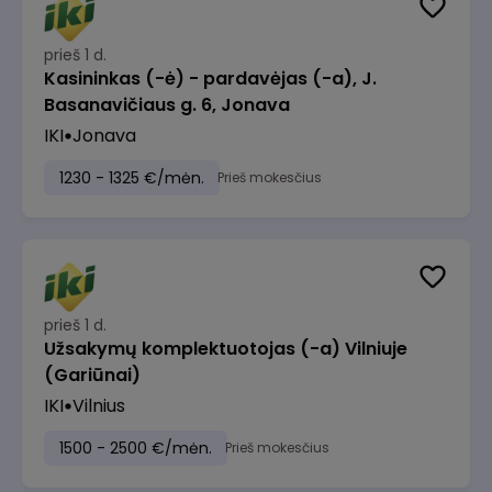
prieš 1 d.
Kasininkas (-ė) - pardavėjas (-a), J.
Basanavičiaus g. 6, Jonava
IKI
Jonava
1230 - 1325 €/mėn.
Prieš mokesčius
prieš 1 d.
Užsakymų komplektuotojas (-a) Vilniuje
(Gariūnai)
IKI
Vilnius
1500 - 2500 €/mėn.
Prieš mokesčius