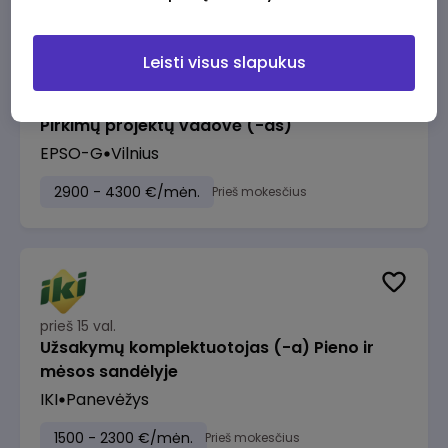
Leisti visus slapukus
prieš 14 val.
Pirkimų projektų vadovė (-as)
EPSO-G
Vilnius
2900 - 4300 €/mėn.
Prieš mokesčius
prieš 15 val.
Užsakymų komplektuotojas (-a) Pieno ir
mėsos sandėlyje
IKI
Panevėžys
1500 - 2300 €/mėn.
Prieš mokesčius