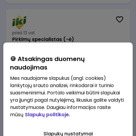
prieš 13 val.
Pirkimų specialistas (-ė)
IKI
Vilnius
🍪 Atsakingas duomenų
1600 - 1900 €/mėn.
Prieš mokesčius
naudojimas
Mes naudojame slapukus (angl. cookies)
lankytojų srauto analizei, rinkodarai ir turinio
suasmeninimui. Portalo veikimui būtini slapukai
yra įjungti pagal nutylėjimą, likusius galite valdyti
prieš 14 val.
IT sprendimų architektas (-ė) (Vilnius, LT)
nustatymuose. Daugiau informacijos rasite
mūsų
Slapukų politikoje.
JSC Lithuanian Railways
Vilnius
4945 - 7415 €/mėn.
Prieš mokesčius
Slapukų nustatymai