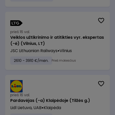
prieš 16 val.
Veiklos užtikrinimo ir atitikties vyr. ekspertas
(-ė) (Vilnius, LT)
JSC Lithuanian Railways
Vilnius
2610 - 3910 €/mėn.
Prieš mokesčius
prieš 16 val.
Pardavėjas (-a) Klaipėdoje (Tilžės g.)
Lidl Lietuva, UAB
Klaipėda