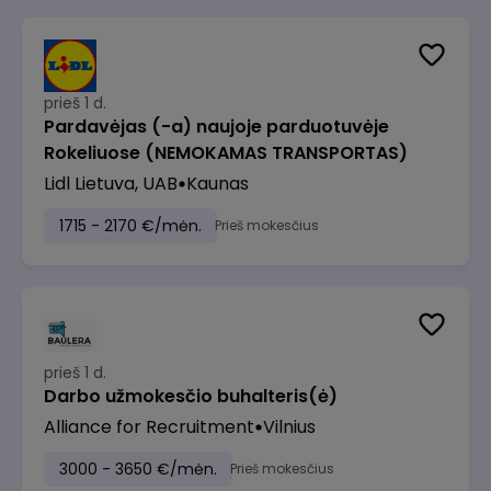
prieš 1 d.
Pardavėjas (-a) naujoje parduotuvėje
Rokeliuose (NEMOKAMAS TRANSPORTAS)
Lidl Lietuva, UAB
Kaunas
1715 - 2170 €/mėn.
Prieš mokesčius
prieš 1 d.
Darbo užmokesčio buhalteris(ė)
Alliance for Recruitment
Vilnius
3000 - 3650 €/mėn.
Prieš mokesčius