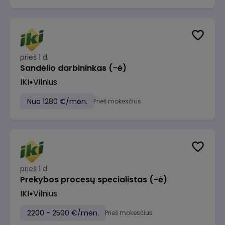
prieš 1 d.
Sandėlio darbininkas (-ė)
IKI
Vilnius
Nuo 1280 €/mėn.
Prieš mokesčius
prieš 1 d.
Prekybos procesų specialistas (-ė)
IKI
Vilnius
2200 - 2500 €/mėn.
Prieš mokesčius