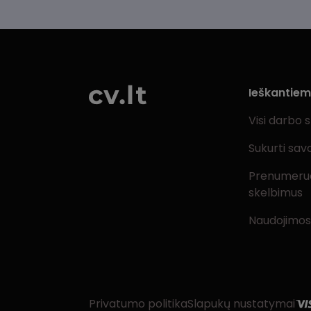
Ieškantie
Visi darbo 
Sukurti sav
Prenumeru
skelbimus
Naudojimos
Privatumo politika
Slapukų nustatymai