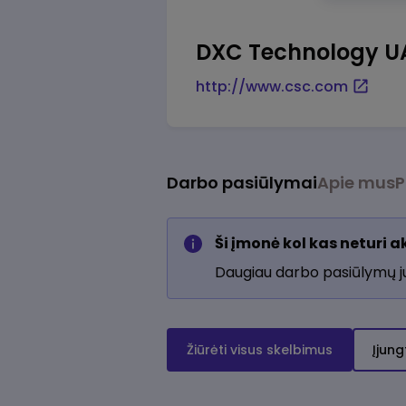
DXC Technology U
http://www.csc.com
Darbo pasiūlymai
Apie mus
P
Ši įmonė kol kas neturi 
Daugiau darbo pasiūlymų 
Žiūrėti visus skelbimus
Įjung