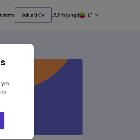
aviams
Sukurti CV
Prisijungti
LT
as
i yra
iau