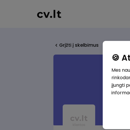
Grįžti į skelbimus
🍪 
Mes naud
rinkodar
įjungti 
informa