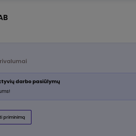
AB
rivalumai
aktyvių darbo pasiūlymų
jums!
ti priminimą