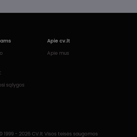
iams
Apie cv.lt
bo
Apie mus
t
si sąlygos
© 1999 - 2026 CV.lt Visos teisės saugomos