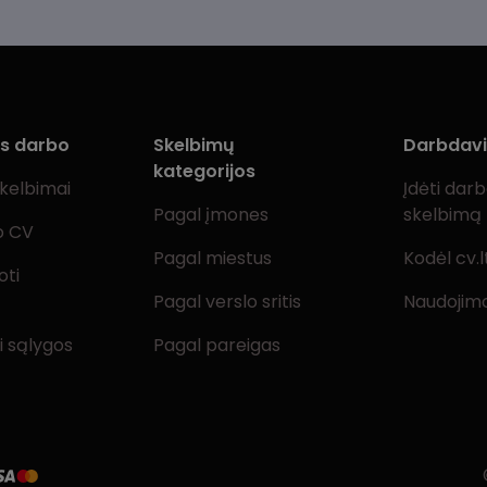
ms darbo
Skelbimų
Darbdav
kategorijos
skelbimai
Įdėti dar
Pagal įmones
skelbimą
o CV
Pagal miestus
Kodėl cv.l
oti
Pagal verslo sritis
Naudojimo
i sąlygos
Pagal pareigas