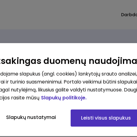
Darbd
Atsakingas duomenų naudojim
ojame slapukus (angl. cookies) lankytojų srauto analizei,
ai ir turinio suasmeninimui. Portalo veikimui būtini slapuka
pagal nutylėjimą, likusius galite valdyti nustatymuose. Daug
cijos rasite mūsų
Slapukų politikoje.
Slapukų nustatymai
Leisti visus slapukus