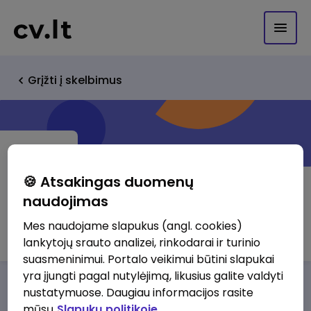
Grįžti į skelbimus
🍪 Atsakingas duomenų
naudojimas
Easy rental
Mes naudojame slapukus (angl. cookies)
lankytojų srauto analizei, rinkodarai ir turinio
suasmeninimui. Portalo veikimui būtini slapukai
yra įjungti pagal nutylėjimą, likusius galite valdyti
Darbo pasiūlymai
Apie mus
Privalumai
nustatymuose. Daugiau informacijos rasite
mūsų
Slapukų politikoje.