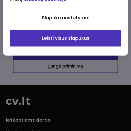
Ši įmonė kol kas neturi aktyvių
darbo pasiūlymų
Slapukų nustatymai
Daugiau darbo pasiūlymų jums!
Leisti visus slapukus
Žiūrėti visus skelbimus
Įjungti priminimą
Ieškantiems darbo