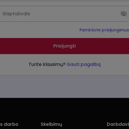
Pamiršote prisijungimu
Prisijungti
Turite klausimų?
Gauti pagalbą
ms darbo
Skelbimų
Darbdav