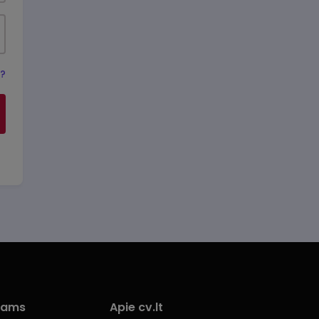
s?
iams
Apie cv.lt