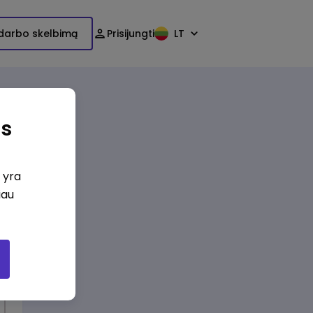
 darbo skelbimą
Prisijungti
LT
imas
as
i yra
iau