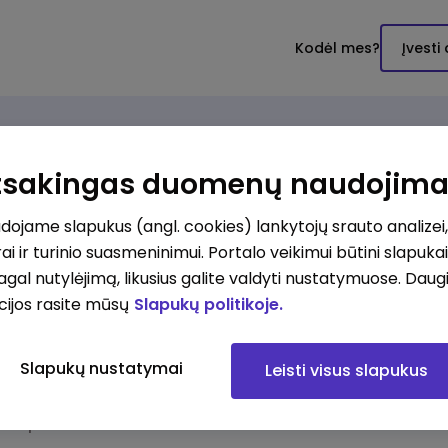
Kodėl mes?
Įvesti
aslauga
Prisijungti
Apmokėj
Atsakingas duomenų naudojim
ojame slapukus (angl. cookies) lankytojų srauto analizei,
ai ir turinio suasmeninimui. Portalo veikimui būtini slapuka
Prisijungti
Registruotis
pagal nutylėjimą, likusius galite valdyti nustatymuose. Daug
cijos rasite mūsų
Slapukų politikoje.
Prisijungti
orint užsakyti paslaugas, reikia prisijungti
Slapukų nustatymai
Leisti visus slapukus