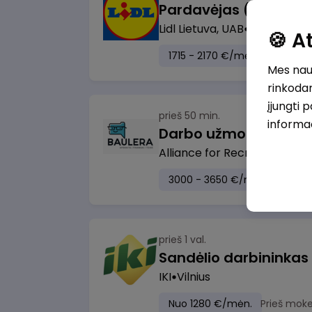
Lidl Lietuva, UAB
Kaunas
🍪 
1715 - 2170 €/mėn.
Prieš mo
Mes naud
rinkodar
įjungti 
prieš 50 min.
informa
Darbo užmokesčio bu
Alliance for Recruitment
Vi
3000 - 3650 €/mėn.
Prieš 
prieš 1 val.
Sandėlio darbininkas
IKI
Vilnius
Nuo 1280 €/mėn.
Prieš moke