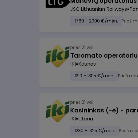
JSC Lithuanian Railways
Pan
1760 - 2090 €/mėn.
Prieš m
prieš 21 val.
IKI
Kaunas
1210 - 1305 €/mėn.
Prieš mo
prieš 21 val.
IKI
Utena
1230 - 1325 €/mėn.
Prieš mo