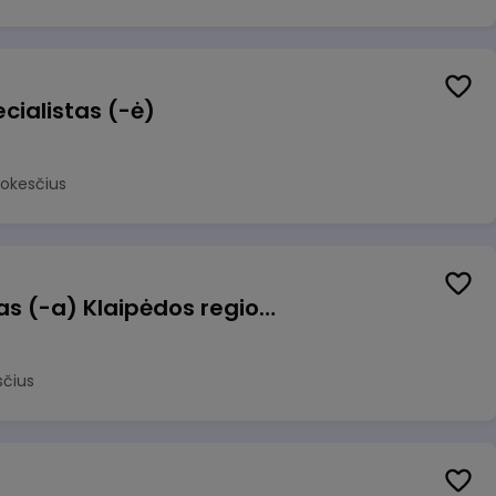
cialistas (-ė)
mokesčius
Pagalbinis darbuotojas (-a) Klaipėdos regioninėje kepykloje (indų plovime)
sčius