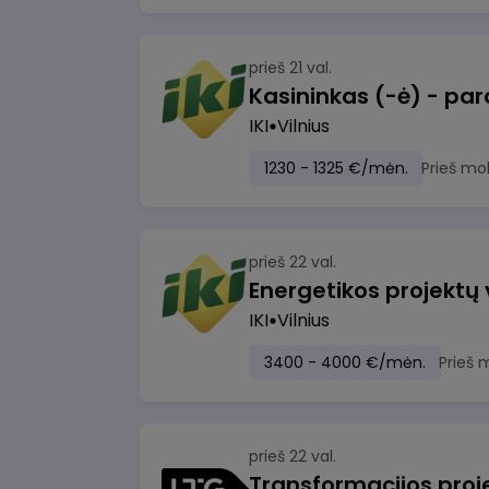
prieš 21 val.
IKI
Vilnius
1230 - 1325 €/mėn.
Prieš mo
prieš 22 val.
Energetikos projektų
IKI
Vilnius
3400 - 4000 €/mėn.
Prieš 
prieš 22 val.