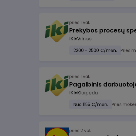
prieš 1 val.
Prekybos procesų spe
IKI
Vilnius
2200 - 2500 €/mėn.
Prieš 
prieš 1 val.
IKI
Klaipėda
Nuo 1155 €/mėn.
Prieš moke
prieš 2 val.