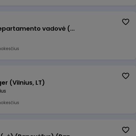
Veiklos atsparumo departamento vadovė (-as)
mokesčius
r (Vilnius, LT)
ius
mokesčius