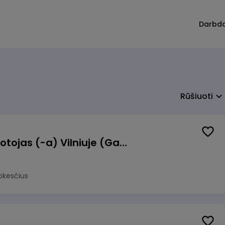
Darbd
Rūšiuoti
Užsakymų komplektuotojas (-a) Vilniuje (Gariūnai)
okesčius