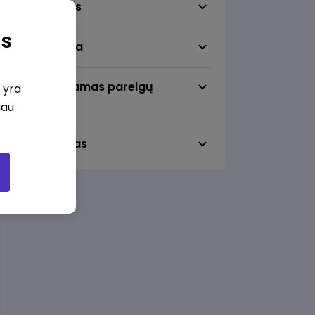
Darbo sritis
as
Darbo vieta
Pageidaujamas pareigų
i yra
lygmuo
iau
Darbo laikas