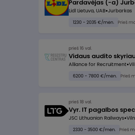
Pardavėjas (-a) Jurb
Lidl Lietuva, UAB
Jurbarkas
1230 - 2035 €/mėn.
Prieš m
prieš 16 val.
Vidaus audito skyria
Alliance for Recruitment
Vi
6200 - 7800 €/mėn.
Prieš 
prieš 18 val.
Vyr. IT pagalbos speci
JSC Lithuanian Railways
Viln
2330 - 3500 €/mėn.
Prieš m