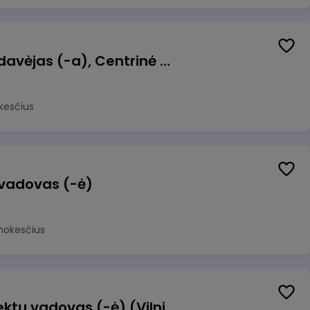
Kasininkas (-ė) - pardavėjas (-a), Centrinė g. 62, Galgiai
kesčius
 vadovas (-ė)
mokesčius
Transformacijos projektų vadovas (-ė) (Vilnius, LT)