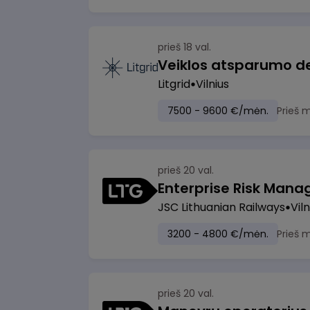
prieš 18 val.
Litgrid
Vilnius
7500 - 9600 €/mėn.
Prieš 
prieš 20 val.
Enterprise Risk Manage
JSC Lithuanian Railways
Viln
3200 - 4800 €/mėn.
Prieš 
prieš 20 val.