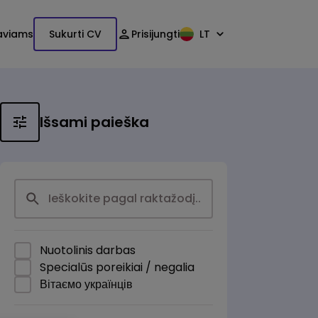
aviams
Sukurti CV
Prisijungti
LT
Išsami paieška
Nuotolinis darbas
Specialūs poreikiai / negalia
Вітаємо українців