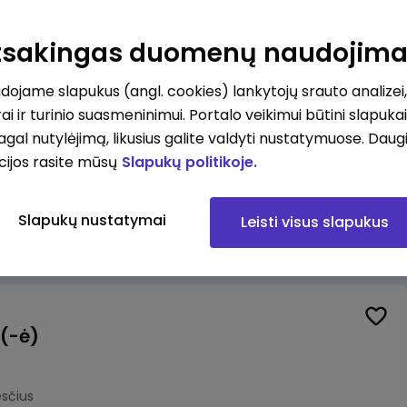
Pardavėjas (-a) naujoje parduotuvėje Rokeliuose (NEMOKAMAS TRANSPORTAS)
Atsakingas duomenų naudojim
kesčius
ojame slapukus (angl. cookies) lankytojų srauto analizei,
ai ir turinio suasmeninimui. Portalo veikimui būtini slapuka
pagal nutylėjimą, likusius galite valdyti nustatymuose. Daug
cijos rasite mūsų
Slapukų politikoje.
halteris(ė)
lnius
Slapukų nustatymai
Leisti visus slapukus
mokesčius
 (-ė)
sčius