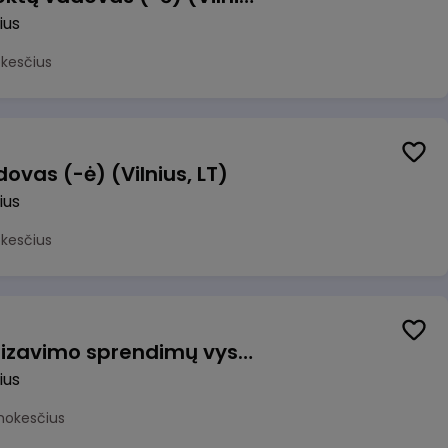
ius
okesčius
ovas (-ė) (Vilnius, LT)
ius
okesčius
Vyriausiasis automatizavimo sprendimų vystytojas (-a) (Vilnius, LT)
ius
mokesčius