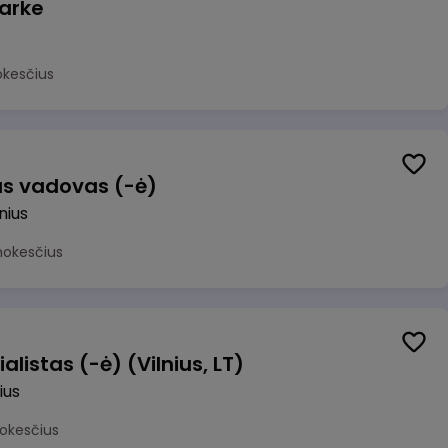
arke
okesčius
us vadovas (-ė)
lnius
mokesčius
alistas (-ė) (Vilnius, LT)
ius
okesčius