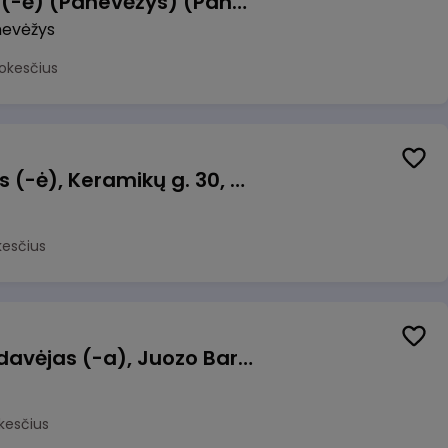
Manevrų operatorius (-ė) (Panevėžys) (Panevėžys, LT)
evėžys
okesčius
Taromato operatorius (-ė), Keramikų g. 30, Neveronys
kesčius
Kasininkas (-ė) - pardavėjas (-a), Juozo Bartašiaus g. 1, Utena
kesčius