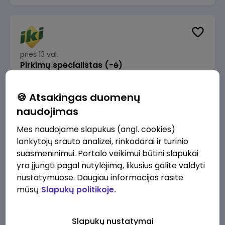
prieš 13 val.
Pirkimų specialistas (-ė)
IKI
Vilnius
🍪 Atsakingas duomenų
1600 - 1900 €/mėn.
Prieš mokesčius
naudojimas
Mes naudojame slapukus (angl. cookies)
lankytojų srauto analizei, rinkodarai ir turinio
suasmeninimui. Portalo veikimui būtini slapukai
yra įjungti pagal nutylėjimą, likusius galite valdyti
prieš 13 val.
IT sprendimų architektas (-ė) (Vilnius, LT)
nustatymuose. Daugiau informacijos rasite
mūsų
Slapukų politikoje.
JSC Lithuanian Railways
Vilnius
4945 - 7415 €/mėn.
Prieš mokesčius
Slapukų nustatymai