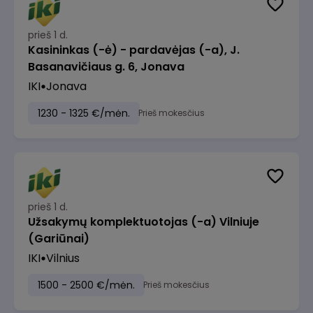
prieš 1 d.
Kasininkas (-ė) - pardavėjas (-a), J.
Basanavičiaus g. 6, Jonava
IKI
Jonava
1230 - 1325 €/mėn.
Prieš mokesčius
prieš 1 d.
Užsakymų komplektuotojas (-a) Vilniuje
(Gariūnai)
IKI
Vilnius
1500 - 2500 €/mėn.
Prieš mokesčius