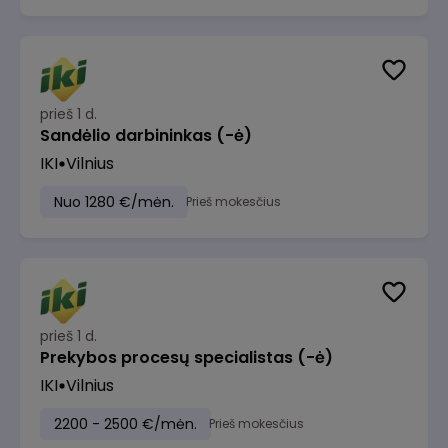
prieš 1 d.
Sandėlio darbininkas (-ė)
IKI
Vilnius
Nuo 1280 €/mėn.
Prieš mokesčius
prieš 1 d.
Prekybos procesų specialistas (-ė)
IKI
Vilnius
2200 - 2500 €/mėn.
Prieš mokesčius