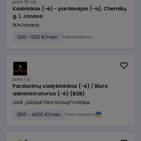
prieš 19 val.
Kasininkas (-ė) - pardavėjas (-a), Chemikų
g. 1, Jonava
IKI
Jonava
1230 - 1325 €/mėn.
Prieš mokesčius
prieš 1 d.
Pardavimų vadybininkas (-ė) / Biuro
administratorius (-ė) (B2B)
UAB „Global Film Group“
Vilnius
1200 - 4000 €/mėn.
Prieš mokesčius