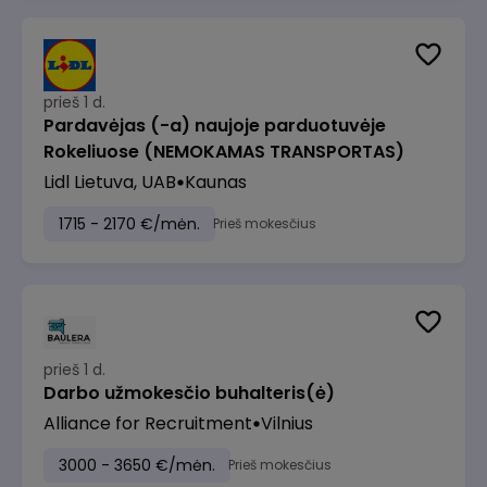
prieš 1 d.
Pardavėjas (-a) naujoje parduotuvėje
Rokeliuose (NEMOKAMAS TRANSPORTAS)
Lidl Lietuva, UAB
Kaunas
1715 - 2170 €/mėn.
Prieš mokesčius
prieš 1 d.
Darbo užmokesčio buhalteris(ė)
Alliance for Recruitment
Vilnius
3000 - 3650 €/mėn.
Prieš mokesčius