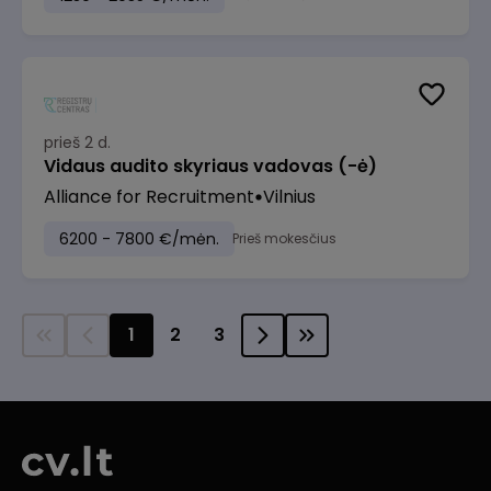
prieš 2 d.
Vidaus audito skyriaus vadovas (-ė)
Alliance for Recruitment
Vilnius
6200 - 7800 €/mėn.
Prieš mokesčius
1
2
3