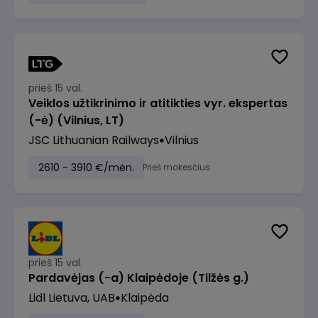
prieš 15 val.
Veiklos užtikrinimo ir atitikties vyr. ekspertas
(-ė) (Vilnius, LT)
JSC Lithuanian Railways
Vilnius
2610 - 3910 €/mėn.
Prieš mokesčius
prieš 15 val.
Pardavėjas (-a) Klaipėdoje (Tilžės g.)
Lidl Lietuva, UAB
Klaipėda