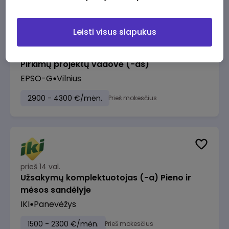
Leisti visus slapukus
prieš 13 val.
Pirkimų projektų vadovė (-as)
EPSO-G
Vilnius
2900 - 4300 €/mėn.
Prieš mokesčius
prieš 14 val.
Užsakymų komplektuotojas (-a) Pieno ir
mėsos sandėlyje
IKI
Panevėžys
1500 - 2300 €/mėn.
Prieš mokesčius