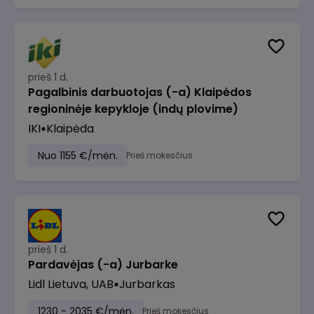
prieš 1 d.
Pagalbinis darbuotojas (-a) Klaipėdos
regioninėje kepykloje (indų plovime)
IKI
Klaipėda
Nuo 1155 €/mėn.
Prieš mokesčius
prieš 1 d.
Pardavėjas (-a) Jurbarke
Lidl Lietuva, UAB
Jurbarkas
1230 - 2035 €/mėn.
Prieš mokesčius