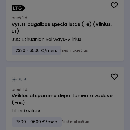
prieš 1 d.
Vyr. IT pagalbos specialistas (-ė) (Vilnius,
LT)
JSC Lithuanian Railways
Vilnius
2330 - 3500 €/mėn.
Prieš mokesčius
prieš 1 d.
Veiklos atsparumo departamento vadovė
(-as)
Litgrid
Vilnius
7500 - 9600 €/mėn.
Prieš mokesčius