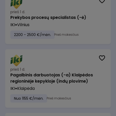
prieš 1 d.
Prekybos procesų specialistas (-ė)
IKI
Vilnius
2200 - 2500 €/mėn.
Prieš mokesčius
prieš 1 d.
Pagalbinis darbuotojas (-a) Klaipėdos
regioninėje kepykloje (indų plovime)
IKI
Klaipėda
Nuo 1155 €/mėn.
Prieš mokesčius