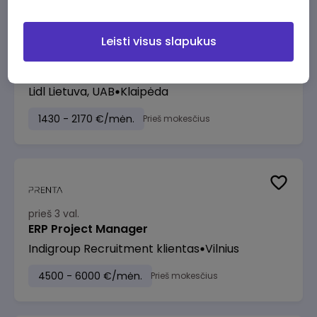
Leisti visus slapukus
prieš 3 val.
Pardavėjas (-a) Klaipėdoje (Tilžės g.)
Lidl Lietuva, UAB
Klaipėda
1430 - 2170 €/mėn.
Prieš mokesčius
prieš 3 val.
ERP Project Manager
Indigroup Recruitment klientas
Vilnius
4500 - 6000 €/mėn.
Prieš mokesčius