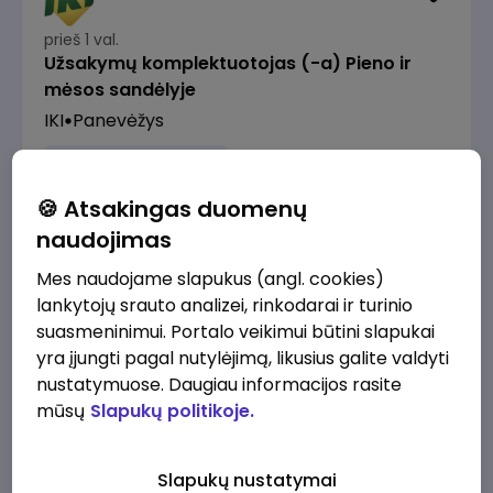
prieš 1 val.
Užsakymų komplektuotojas (-a) Pieno ir
mėsos sandėlyje
IKI
Panevėžys
1500 - 2300 €/mėn.
Prieš mokesčius
🍪 Atsakingas duomenų
naudojimas
Mes naudojame slapukus (angl. cookies)
lankytojų srauto analizei, rinkodarai ir turinio
prieš 3 val.
suasmeninimui. Portalo veikimui būtini slapukai
Vyriausiasis veiklos užtikrinimo ir atitikties
yra įjungti pagal nutylėjimą, likusius galite valdyti
ekspertas (-ė) (Vilnius, LT)
nustatymuose. Daugiau informacijos rasite
JSC Lithuanian Railways
Vilnius
mūsų
Slapukų politikoje.
2610 - 3910 €/mėn.
Prieš mokesčius
Slapukų nustatymai