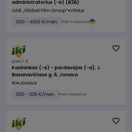
administratorius (-ė) (B2B)
UAB „Global Film Group“
Vilnius
1200 - 4000 €/mėn.
Prieš mokesčius
prieš 1 d.
Kasininkas (-ė) - pardavėjas (-a), J.
Basanavičiaus g. 6, Jonava
IKI
Jonava
1230 - 1325 €/mėn.
Prieš mokesčius