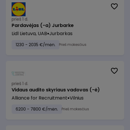
prieš 1 d.
Pardavėjas (-a) Jurbarke
Lidl Lietuva, UAB
Jurbarkas
1230 - 2035 €/mėn.
Prieš mokesčius
prieš 1 d.
Vidaus audito skyriaus vadovas (-ė)
Alliance for Recruitment
Vilnius
6200 - 7800 €/mėn.
Prieš mokesčius