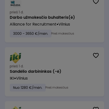
prieš 1 d.
Darbo užmokesčio buhalteris(ė)
Alliance for Recruitment
Vilnius
3000 - 3650 €/mėn.
Prieš mokesčius
prieš 1 d.
Sandėlio darbininkas (-ė)
IKI
Vilnius
Nuo 1280 €/mėn.
Prieš mokesčius