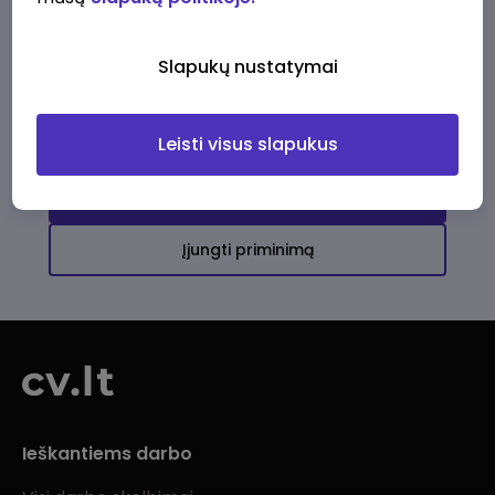
Ši įmonė kol kas neturi aktyvių
darbo pasiūlymų
Slapukų nustatymai
Daugiau darbo pasiūlymų jums!
Leisti visus slapukus
Žiūrėti visus skelbimus
Įjungti priminimą
Ieškantiems darbo