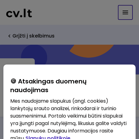
Grįžti į skelbimus
🍪 Atsakingas duomenų
naudojimas
Elektroninio verslo sistemos, UAB
Mes naudojame slapukus (angl. cookies)
lankytojų srauto analizei, rinkodarai ir turinio
suasmeninimui. Portalo veikimui būtini slapukai
yra įjungti pagal nutylėjimą, likusius galite valdyti
Darbo pasiūlymai
Apie mus
Privalumai
nustatymuose. Daugiau informacijos rasite
mūsų
Slapukų politikoje.