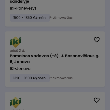
sandėlyje
IKI
Panevėžys
1500 - 1850 €/mėn.
Prieš mokesčius
prieš 2 d.
Pamainos vadovas (-ė), J. Basanavičiaus g.
6, Jonava
IKI
Jonava
1320 - 1600 €/mėn.
Prieš mokesčius