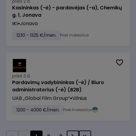
prieš 2 d.
Kasininkas (-ė) - pardavėjas (-a), Chemikų
g. 1, Jonava
IKI
Jonava
1230 - 1325 €/mėn.
Prieš mokesčius
prieš 3 d.
Pardavimų vadybininkas (-ė) / Biuro
administratorius (-ė) (B2B)
UAB „Global Film Group“
Vilnius
1200 - 4000 €/mėn.
Prieš mokesčius