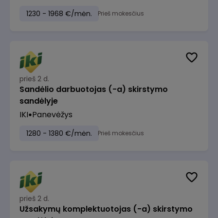
1230 - 1968 €/mėn.
Prieš mokesčius
prieš 2 d.
Sandėlio darbuotojas (-a) skirstymo
sandėlyje
IKI
Panevėžys
1280 - 1380 €/mėn.
Prieš mokesčius
prieš 2 d.
Užsakymų komplektuotojas (-a) skirstymo