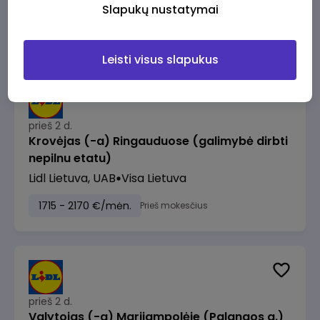
Lidl Lietuva, UAB
Vilnius
Slapukų nustatymai
1530 - 2220 €/mėn.
Prieš mokesčius
Leisti visus slapukus
prieš 2 d.
Krovėjas (-a) Ringauduose (galimybė dirbti
nepilnu etatu)
Lidl Lietuva, UAB
Visa Lietuva
1715 - 2170 €/mėn.
Prieš mokesčius
prieš 2 d.
Valytojas (-a) Marijampolėje (Palangos g.)