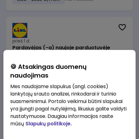
prieš 1 d.
Pardavėjas (-a) naujoje parduotuvėje
Pasvalyje (PAPILDOMAS 600€ PRIEDAS)
Lidl Lietuva, UAB
Pasvalys
🍪 Atsakingas duomenų
naudojimas
1230 - 2035 €/mėn.
Prieš mokesčius
Mes naudojame slapukus (angl. cookies)
lankytojų srauto analizei, rinkodarai ir turinio
suasmeninimui. Portalo veikimui būtini slapukai
yra įjungti pagal nutylėjimą, likusius galite valdyti
nustatymuose. Daugiau informacijos rasite
prieš 1 d.
mūsų
Slapukų politikoje.
Pardavėjas (-a) Vilniuje (Bajorų kelias)
(terminuota sutartis iki 3 mėn. laikotarpiui)