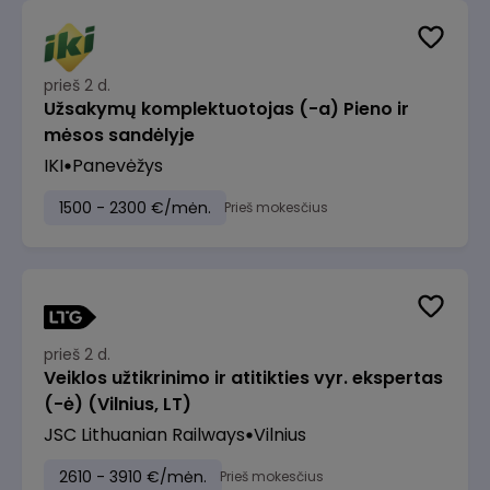
prieš 2 d.
Užsakymų komplektuotojas (-a) Pieno ir
mėsos sandėlyje
IKI
Panevėžys
1500 - 2300 €/mėn.
Prieš mokesčius
prieš 2 d.
Veiklos užtikrinimo ir atitikties vyr. ekspertas
(-ė) (Vilnius, LT)
JSC Lithuanian Railways
Vilnius
2610 - 3910 €/mėn.
Prieš mokesčius