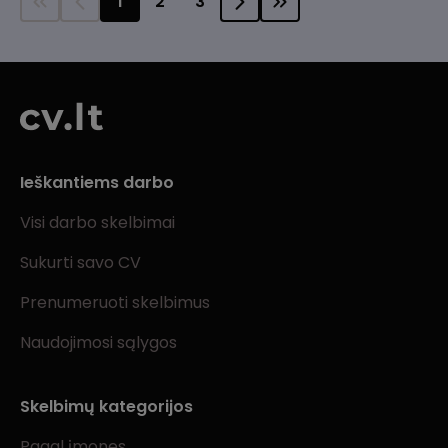
1
2
3
Ieškantiems darbo
Visi darbo skelbimai
Sukurti savo CV
Prenumeruoti skelbimus
Naudojimosi sąlygos
Skelbimų kategorijos
Pagal įmones