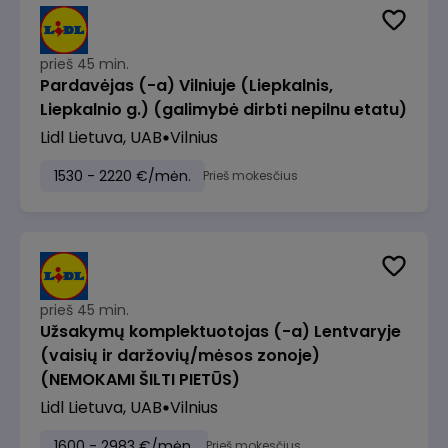
prieš 45 min.
Pardavėjas (-a) Vilniuje (Liepkalnis,
Liepkalnio g.) (galimybė dirbti nepilnu etatu)
Lidl Lietuva, UAB
Vilnius
1530 - 2220 €/mėn.
Prieš mokesčius
prieš 45 min.
Užsakymų komplektuotojas (-a) Lentvaryje
(vaisių ir daržovių/mėsos zonoje)
(NEMOKAMI ŠILTI PIETŪS)
Lidl Lietuva, UAB
Vilnius
1600 - 2983 €/mėn.
Prieš mokesčius