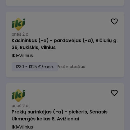
prieš 2 d.
Kasininkas (-ė) - pardavėjas (-a), Bičiulių g.
36, Bukiškis, Vilnius
IKI
Vilnius
1230 - 1325 €/mėn.
Prieš mokesčius
prieš 2 d.
Prekių surinkėjas (-a) - pickeris, Senasis
Ukmergės kelias 8, Avižieniai
IKI
Vilnius