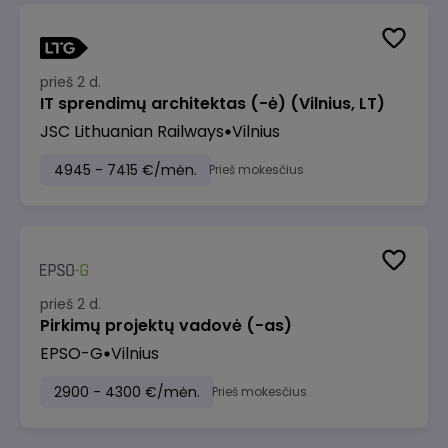
prieš 2 d.
IT sprendimų architektas (-ė) (Vilnius, LT)
JSC Lithuanian Railways
Vilnius
4945 - 7415 €/mėn.
Prieš mokesčius
prieš 2 d.
Pirkimų projektų vadovė (-as)
EPSO-G
Vilnius
2900 - 4300 €/mėn.
Prieš mokesčius