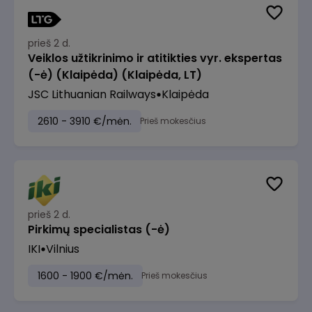
prieš 2 d.
Veiklos užtikrinimo ir atitikties vyr. ekspertas
(-ė) (Klaipėda) (Klaipėda, LT)
JSC Lithuanian Railways
Klaipėda
2610 - 3910 €/mėn.
Prieš mokesčius
prieš 2 d.
Pirkimų specialistas (-ė)
IKI
Vilnius
1600 - 1900 €/mėn.
Prieš mokesčius