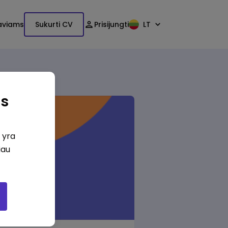
aviams
Sukurti CV
Prisijungti
LT
as
i yra
iau