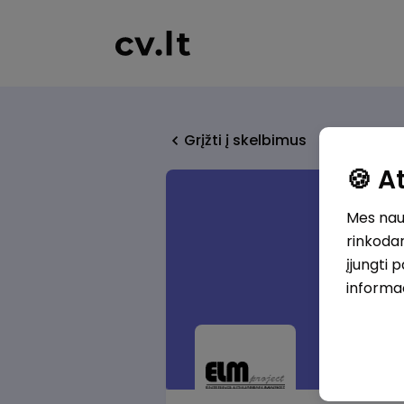
Grįžti į skelbimus
🍪 
Mes naud
rinkodar
įjungti 
informa