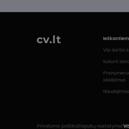
Ieškantie
Visi darbo 
Sukurti sav
Prenumeru
skelbimus
Naudojimos
Privatumo politika
Slapukų nustatymai