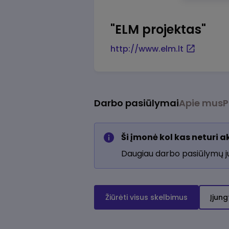
"ELM projektas"
http://www.elm.lt
Darbo pasiūlymai
Apie mus
P
Ši įmonė kol kas neturi 
Daugiau darbo pasiūlymų 
Žiūrėti visus skelbimus
Įjung