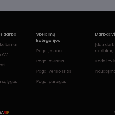
ms darbo
Skelbimų
Darbdav
kategorijos
skelbimai
Įdėti dar
Pagal įmones
skelbimą
o CV
Pagal miestus
Kodėl cv.l
oti
Pagal verslo sritis
Naudojimo
i sąlygos
Pagal pareigas