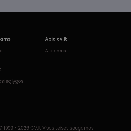
iams
Apie cv.lt
bo
Apie mus
t
si sąlygos
© 1999 - 2026 CV.lt Visos teisės saugomos