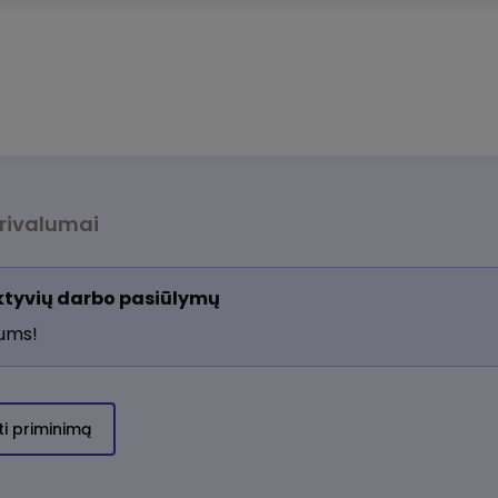
rivalumai
aktyvių darbo pasiūlymų
jums!
ti priminimą