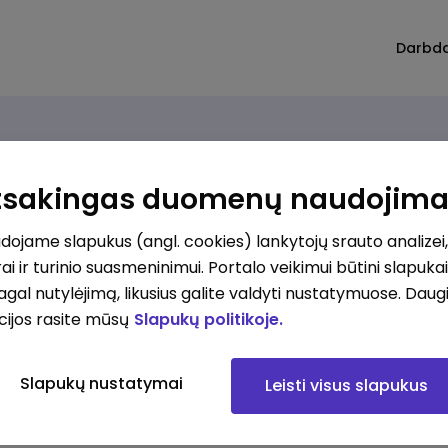
Darbd
Atsakingas duomenų naudojim
ojame slapukus (angl. cookies) lankytojų srauto analizei,
ai ir turinio suasmeninimui. Portalo veikimui būtini slapuka
pagal nutylėjimą, likusius galite valdyti nustatymuose. Daug
cijos rasite mūsų
Slapukų politikoje.
Slapukų nustatymai
Leisti visus slapukus