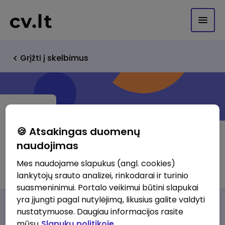
Grįžti į skelbimus
🍪 Atsakingas duomenų
naudojimas
ERA service, UAB
Mes naudojame slapukus (angl. cookies)
lankytojų srauto analizei, rinkodarai ir turinio
suasmeninimui. Portalo veikimui būtini slapukai
yra įjungti pagal nutylėjimą, likusius galite valdyti
Darbo pasiūlymai
Apie mus
Privalumai
nustatymuose. Daugiau informacijos rasite
mūsų
Slapukų politikoje.