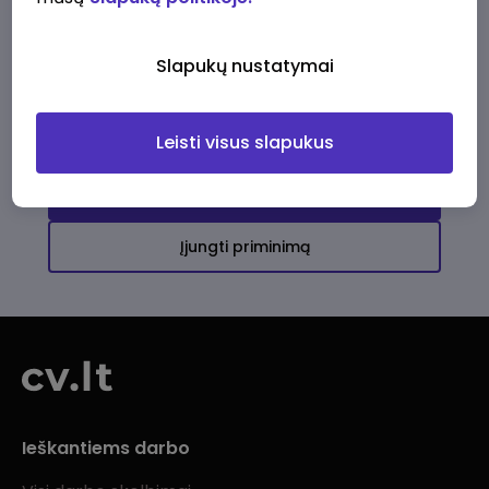
Ši įmonė kol kas neturi aktyvių
darbo pasiūlymų
Slapukų nustatymai
Daugiau darbo pasiūlymų jums!
Leisti visus slapukus
Žiūrėti visus skelbimus
Įjungti priminimą
Ieškantiems darbo