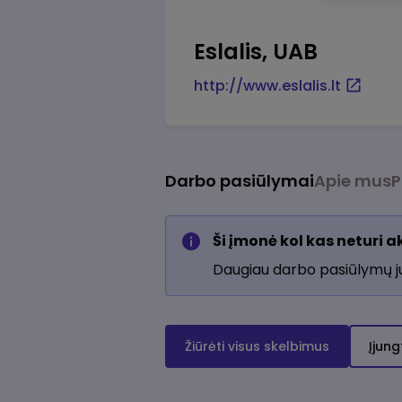
Eslalis, UAB
http://www.eslalis.lt
Darbo pasiūlymai
Apie mus
P
Ši įmonė kol kas neturi 
Daugiau darbo pasiūlymų 
Žiūrėti visus skelbimus
Įjung