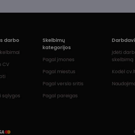
ms darbo
Skelbimų
Darbdav
kategorijos
skelbimai
Įdėti dar
Pagal įmones
skelbimą
o CV
Pagal miestus
Kodėl cv.l
oti
Pagal verslo sritis
Naudojimo
i sąlygos
Pagal pareigas