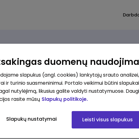
Darbd
Atsakingas duomenų naudojim
ojame slapukus (angl. cookies) lankytojų srauto analizei,
ai ir turinio suasmeninimui. Portalo veikimui būtini slapuka
pagal nutylėjimą, likusius galite valdyti nustatymuose. Daug
cijos rasite mūsų
Slapukų politikoje.
Slapukų nustatymai
Leisti visus slapukus