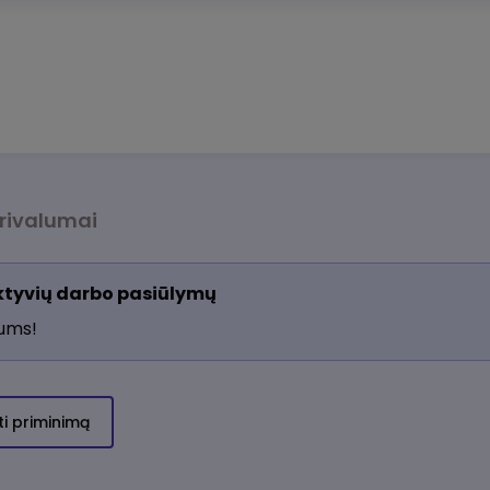
rivalumai
aktyvių darbo pasiūlymų
jums!
ti priminimą