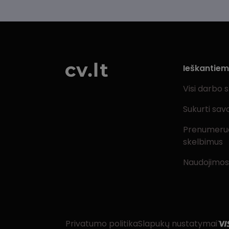
Ieškantie
Visi darbo 
Sukurti sav
Prenumeru
skelbimus
Naudojimos
Privatumo politika
Slapukų nustatymai