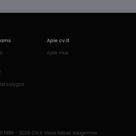
iams
Apie cv.lt
bo
Apie mus
t
si sąlygos
© 1999 - 2026 CV.lt Visos teisės saugomos