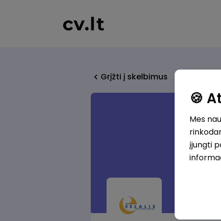
Grįžti į skelbimus
🍪 
Mes naud
rinkodar
įjungti 
informa