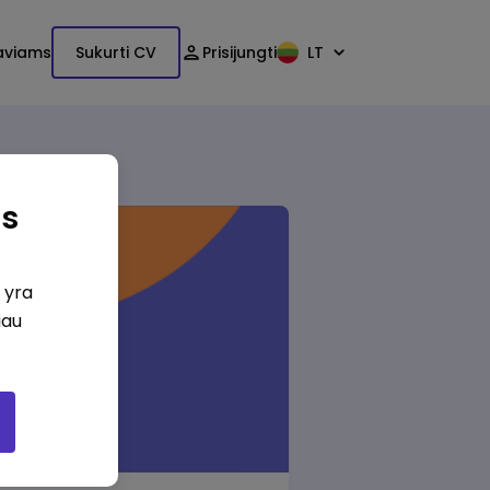
aviams
Sukurti CV
Prisijungti
LT
as
i yra
iau