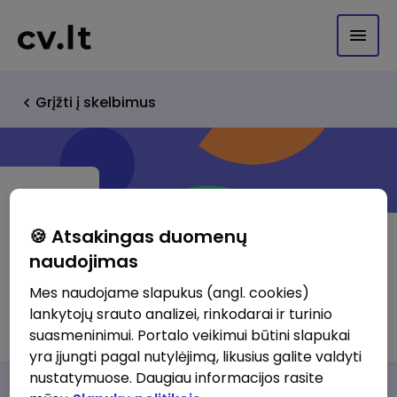
Grįžti į skelbimus
🍪 Atsakingas duomenų
naudojimas
Europos humanitarinis universitetas
Mes naudojame slapukus (angl. cookies)
lankytojų srauto analizei, rinkodarai ir turinio
http://www.ehu-international.org
suasmeninimui. Portalo veikimui būtini slapukai
yra įjungti pagal nutylėjimą, likusius galite valdyti
nustatymuose. Daugiau informacijos rasite