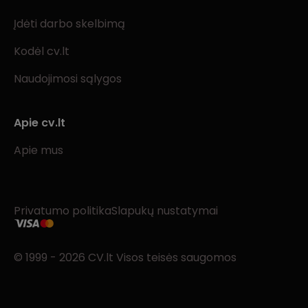
Įdėti darbo skelbimą
Kodėl cv.lt
Naudojimosi sąlygos
Apie cv.lt
Apie mus
Privatumo politika
Slapukų nustatymai
© 1999 - 2026 CV.lt Visos teisės saugomos