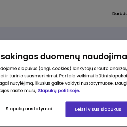
Darbd
Atsakingas duomenų naudojim
ojame slapukus (angl. cookies) lankytojų srauto analizei,
ai ir turinio suasmeninimui. Portalo veikimui būtini slapuka
pagal nutylėjimą, likusius galite valdyti nustatymuose. Daug
cijos rasite mūsų
Slapukų politikoje.
Slapukų nustatymai
Leisti visus slapukus