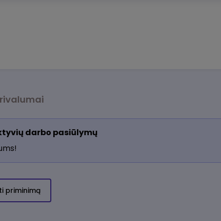
rivalumai
aktyvių darbo pasiūlymų
jums!
ti priminimą