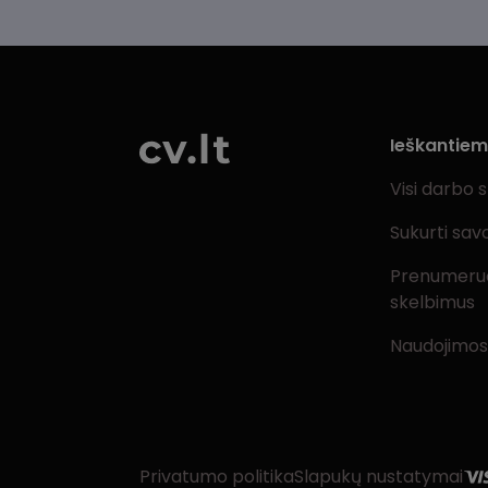
Ieškantie
Visi darbo 
Sukurti sav
Prenumeru
skelbimus
Naudojimos
Privatumo politika
Slapukų nustatymai