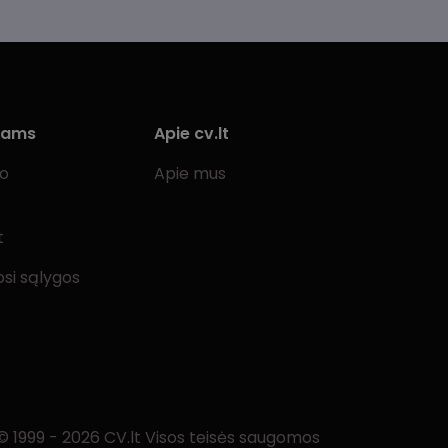
iams
Apie cv.lt
bo
Apie mus
t
si sąlygos
© 1999 - 2026 CV.lt Visos teisės saugomos