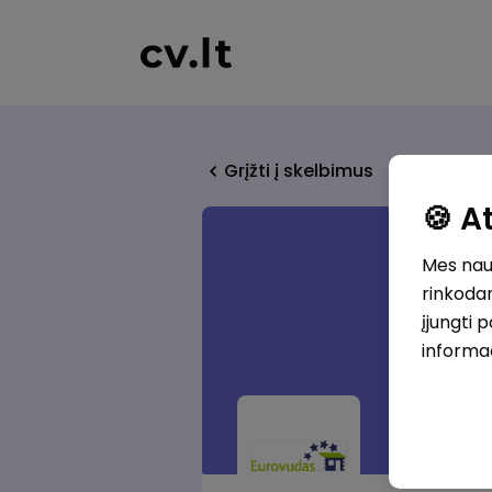
Grįžti į skelbimus
🍪 
Mes naud
rinkodar
įjungti 
informa