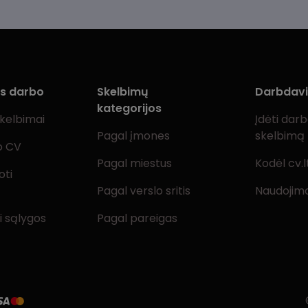
ms darbo
Skelbimų
Darbdav
kategorijos
skelbimai
Įdėti dar
Pagal įmones
skelbimą
o CV
Pagal miestus
Kodėl cv.l
oti
Pagal verslo sritis
Naudojimo
i sąlygos
Pagal pareigas