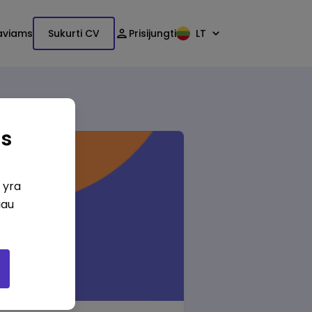
aviams
Sukurti CV
Prisijungti
LT
as
i yra
iau