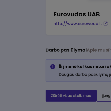
Eurovudas UAB
http://www.eurowood.lt
Darbo pasiūlymai
Apie mus
P
Ši įmonė kol kas neturi 
Daugiau darbo pasiūlymų 
Žiūrėti visus skelbimus
Įjung