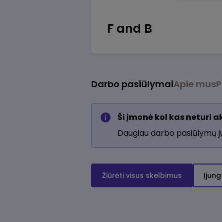
F and B
Darbo pasiūlymai
Apie mus
P
Ši įmonė kol kas neturi 
Daugiau darbo pasiūlymų 
Žiūrėti visus skelbimus
Įjung