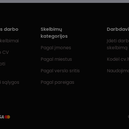
ms darbo
Skelbimų
Darbdav
kategorijos
skelbimai
Įdėti dar
Pagal įmones
skelbimą
o CV
Pagal miestus
Kodėl cv.l
oti
Pagal verslo sritis
Naudojimo
i sąlygos
Pagal pareigas