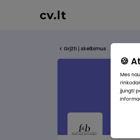
Grįžti į skelbimus
🍪 
Mes naud
rinkodar
įjungti 
informa