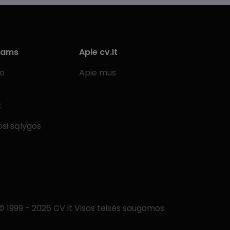
iams
Apie cv.lt
bo
Apie mus
t
si sąlygos
© 1999 - 2026 CV.lt Visos teisės saugomos