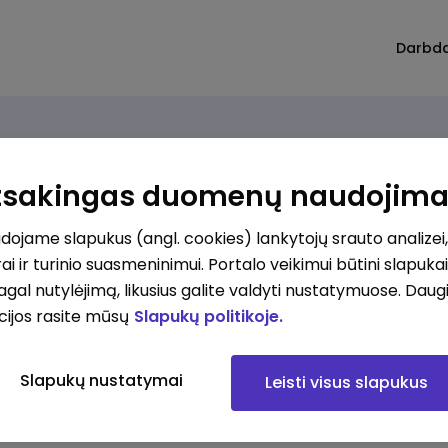
Darbd
Atsakingas duomenų naudojim
ojame slapukus (angl. cookies) lankytojų srauto analizei,
ai ir turinio suasmeninimui. Portalo veikimui būtini slapuka
pagal nutylėjimą, likusius galite valdyti nustatymuose. Daug
cijos rasite mūsų
Slapukų politikoje.
Slapukų nustatymai
Leisti visus slapukus