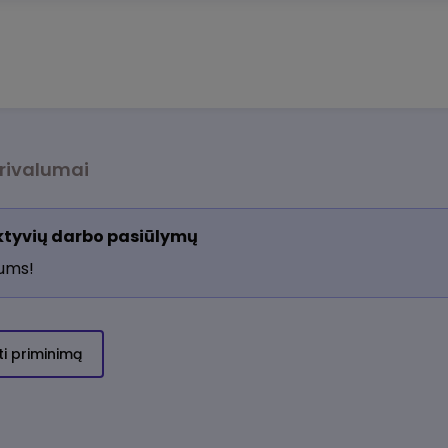
rivalumai
aktyvių darbo pasiūlymų
jums!
ti priminimą