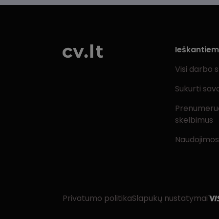
Ieškantie
Visi darbo 
Sukurti sav
Prenumeru
skelbimus
Naudojimos
Privatumo politika
Slapukų nustatymai