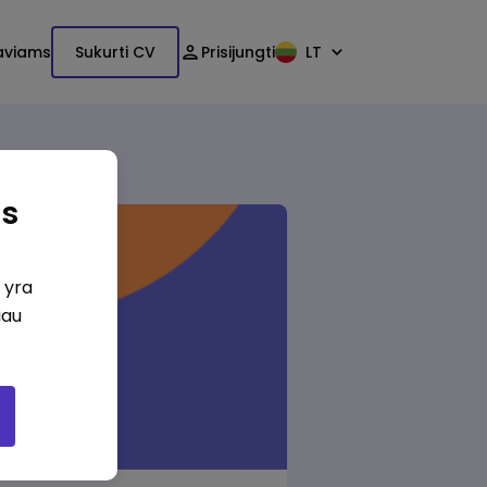
aviams
Sukurti CV
Prisijungti
LT
as
i yra
iau