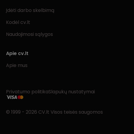
Įdėti darbo skelbimą
Kodėl cv.lt
Naudojimosi sąlygos
Apie cv.lt
Apie mus
Privatumo politika
Slapukų nustatymai
© 1999 - 2026 CV.lt Visos teisės saugomos