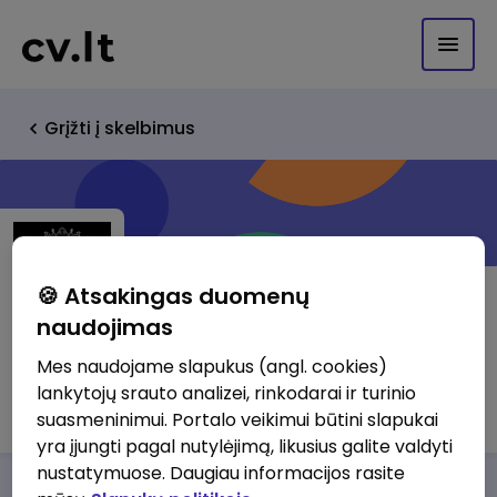
Grįžti į skelbimus
🍪 Atsakingas duomenų
naudojimas
Fantasmagoria, IĮ
Mes naudojame slapukus (angl. cookies)
lankytojų srauto analizei, rinkodarai ir turinio
https://www.fantasmagoria.eu
suasmeninimui. Portalo veikimui būtini slapukai
yra įjungti pagal nutylėjimą, likusius galite valdyti
nustatymuose. Daugiau informacijos rasite