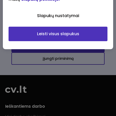
Ši įmonė kol kas neturi aktyvių
darbo pasiūlymų
Slapukų nustatymai
Daugiau darbo pasiūlymų jums!
Leisti visus slapukus
Žiūrėti visus skelbimus
Įjungti priminimą
Ieškantiems darbo