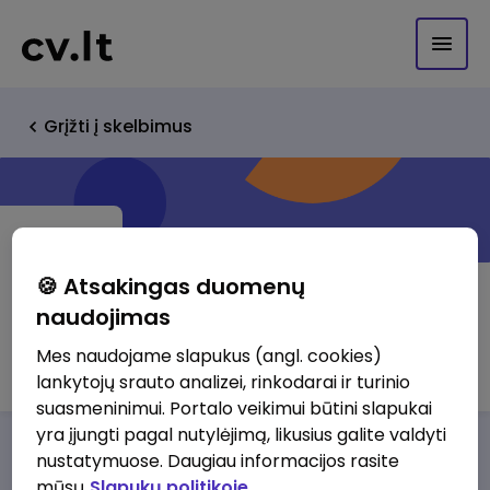
Grįžti į skelbimus
🍪 Atsakingas duomenų
naudojimas
FELIT UAB
Mes naudojame slapukus (angl. cookies)
lankytojų srauto analizei, rinkodarai ir turinio
suasmeninimui. Portalo veikimui būtini slapukai
yra įjungti pagal nutylėjimą, likusius galite valdyti
Darbo pasiūlymai
Apie mus
Privalumai
nustatymuose. Daugiau informacijos rasite
mūsų
Slapukų politikoje.