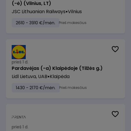
(-ė) (Vilnius, LT)
JSC Lithuanian Railways
Vilnius
2610 - 3910 €/mėn.
Prieš mokesčius
prieš 1 d.
Pardavėjas (-a) Klaipėdoje (Tilžės g.)
Lidl Lietuva, UAB
Klaipėda
1430 - 2170 €/mėn.
Prieš mokesčius
prieš 1 d.