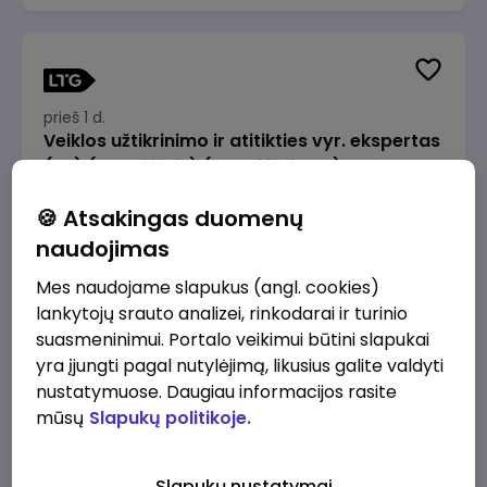
prieš 1 d.
Veiklos užtikrinimo ir atitikties vyr. ekspertas
(-ė) (Radviliškis) (Radviliškis, LT)
JSC Lithuanian Railways
Radviliškis
🍪 Atsakingas duomenų
2610 - 3910 €/mėn.
Prieš mokesčius
naudojimas
Mes naudojame slapukus (angl. cookies)
lankytojų srauto analizei, rinkodarai ir turinio
suasmeninimui. Portalo veikimui būtini slapukai
yra įjungti pagal nutylėjimą, likusius galite valdyti
prieš 1 d.
nustatymuose. Daugiau informacijos rasite
Veiklos užtikrinimo ir atitikties vyr. ekspertas
mūsų
Slapukų politikoje.
(-ė) (Kaunas) (Kaunas, LT)
JSC Lithuanian Railways
Kaunas
Slapukų nustatymai