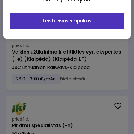
2610 - 3910 €/mėn.
Prieš mokesčius
Leisti visus slapukus
prieš 1 d.
Veiklos užtikrinimo ir atitikties vyr. ekspertas
(-ė) (Klaipėda) (Klaipėda, LT)
JSC Lithuanian Railways
Klaipėda
2610 - 3910 €/mėn.
Prieš mokesčius
prieš 1 d.
Pirkimų specialistas (-ė)
IKI
Vilnius