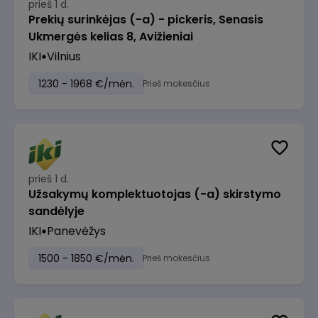
prieš 1 d.
Prekių surinkėjas (-a) - pickeris, Senasis
Ukmergės kelias 8, Avižieniai
IKI
Vilnius
1230 - 1968 €/mėn.
Prieš mokesčius
prieš 1 d.
Užsakymų komplektuotojas (-a) skirstymo
sandėlyje
IKI
Panevėžys
1500 - 1850 €/mėn.
Prieš mokesčius