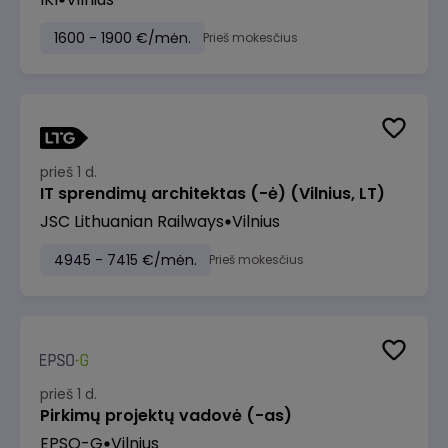
1600 - 1900 €/mėn.
Prieš mokesčius
prieš 1 d.
IT sprendimų architektas (-ė) (Vilnius, LT)
JSC Lithuanian Railways
Vilnius
4945 - 7415 €/mėn.
Prieš mokesčius
prieš 1 d.
Pirkimų projektų vadovė (-as)
EPSO-G
Vilnius