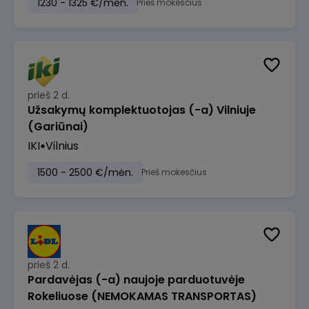
1230 - 1325 €/mėn.
Prieš mokesčius
prieš 2 d.
Užsakymų komplektuotojas (-a) Vilniuje
(Gariūnai)
IKI
Vilnius
1500 - 2500 €/mėn.
Prieš mokesčius
prieš 2 d.
Pardavėjas (-a) naujoje parduotuvėje
Rokeliuose (NEMOKAMAS TRANSPORTAS)