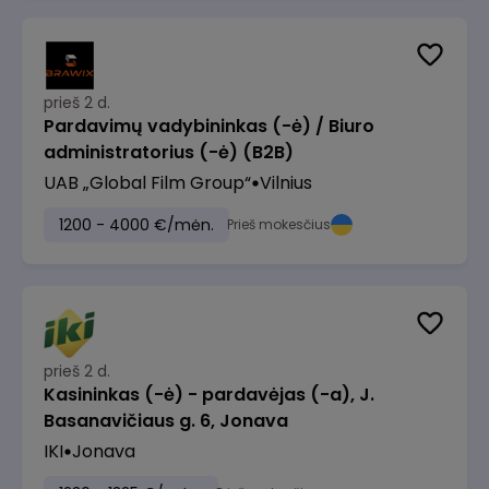
prieš 2 d.
Pardavimų vadybininkas (-ė) / Biuro
administratorius (-ė) (B2B)
UAB „Global Film Group“
Vilnius
1200 - 4000 €/mėn.
Prieš mokesčius
prieš 2 d.
Kasininkas (-ė) - pardavėjas (-a), J.
Basanavičiaus g. 6, Jonava
IKI
Jonava