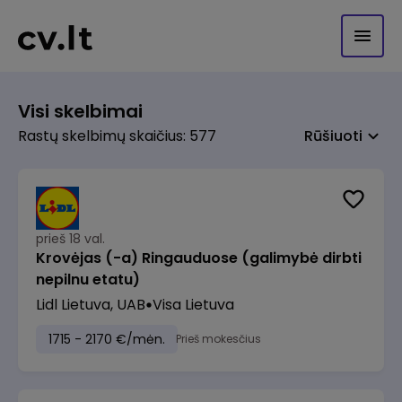
Visi skelbimai
Rastų skelbimų skaičius: 577
Rūšiuoti
prieš 18 val.
Krovėjas (-a) Ringauduose (galimybė dirbti
nepilnu etatu)
Lidl Lietuva, UAB
Visa Lietuva
1715 - 2170 €/mėn.
Prieš mokesčius