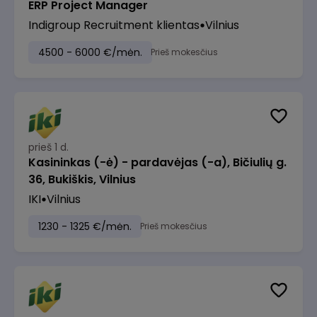
ERP Project Manager
Indigroup Recruitment klientas
Vilnius
4500 - 6000 €/mėn.
Prieš mokesčius
prieš 1 d.
Kasininkas (-ė) - pardavėjas (-a), Bičiulių g.
36, Bukiškis, Vilnius
IKI
Vilnius
1230 - 1325 €/mėn.
Prieš mokesčius