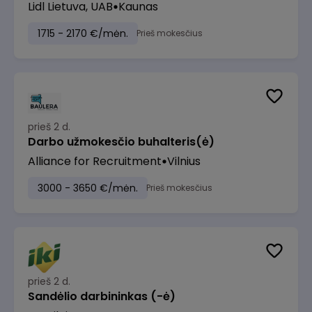
Lidl Lietuva, UAB
Kaunas
1715 - 2170 €/mėn.
Prieš mokesčius
prieš 2 d.
Darbo užmokesčio buhalteris(ė)
Alliance for Recruitment
Vilnius
3000 - 3650 €/mėn.
Prieš mokesčius
prieš 2 d.
Sandėlio darbininkas (-ė)