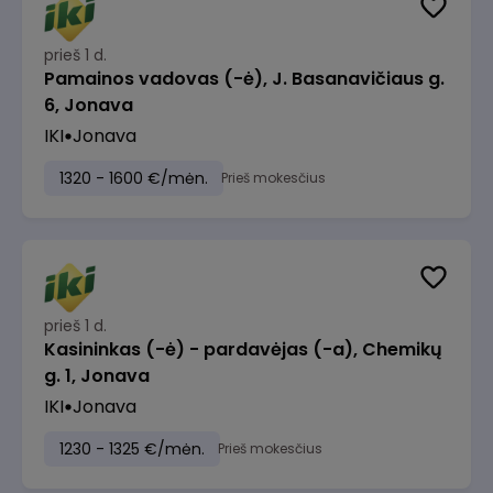
prieš 1 d.
Pamainos vadovas (-ė), J. Basanavičiaus g.
6, Jonava
IKI
Jonava
1320 - 1600 €/mėn.
Prieš mokesčius
prieš 1 d.
Kasininkas (-ė) - pardavėjas (-a), Chemikų
g. 1, Jonava
IKI
Jonava
1230 - 1325 €/mėn.
Prieš mokesčius