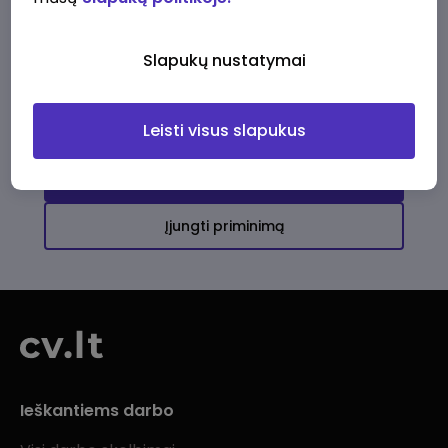
Ši įmonė kol kas neturi aktyvių
darbo pasiūlymų
Slapukų nustatymai
Daugiau darbo pasiūlymų jums!
Leisti visus slapukus
Žiūrėti visus skelbimus
Įjungti priminimą
Ieškantiems darbo