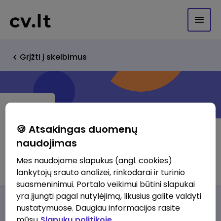
Grįžti į skelbimus
🍪 Atsakingas duomenų
naudojimas
FM UAB "ALPHA BALTIC"
Mes naudojame slapukus (angl. cookies)
lankytojų srauto analizei, rinkodarai ir turinio
suasmeninimui. Portalo veikimui būtini slapukai
yra įjungti pagal nutylėjimą, likusius galite valdyti
Darbo pasiūlymai
Apie mus
Privalumai
nustatymuose. Daugiau informacijos rasite
mūsų
Slapukų politikoje.