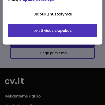
Ši įmonė kol kas neturi aktyvių
darbo pasiūlymų
Slapukų nustatymai
Daugiau darbo pasiūlymų jums!
Leisti visus slapukus
Žiūrėti visus skelbimus
Įjungti priminimą
Ieškantiems darbo