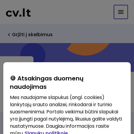
Grįžti į skelbimus
🍪 Atsakingas duomenų
naudojimas
Freedom Finance Europe Ltd
Mes naudojame slapukus (angl. cookies)
lankytojų srauto analizei, rinkodarai ir turinio
suasmeninimui. Portalo veikimui būtini slapukai
yra įjungti pagal nutylėjimą, likusius galite valdyti
Darbo pasiūlymai
Apie mus
Privalumai
nustatymuose. Daugiau informacijos rasite
mūsų
Slapukų politikoje.