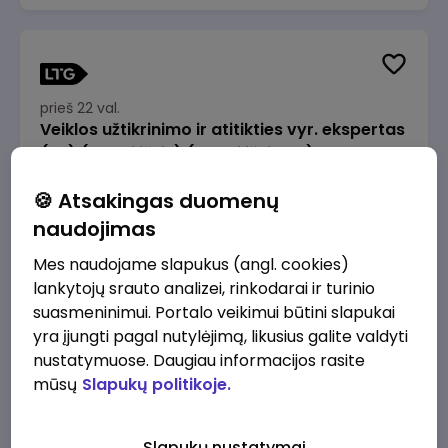
prieš 22 val.
Veiklos užtikrinimo ir atitikties vyr. ekspertas
(-ė) (Radviliškis) (Radviliškis, LT)
JSC Lithuanian Railways
Radviliškis
🍪 Atsakingas duomenų
2610 - 3910 €/mėn.
Prieš mokesčius
naudojimas
Mes naudojame slapukus (angl. cookies)
lankytojų srauto analizei, rinkodarai ir turinio
suasmeninimui. Portalo veikimui būtini slapukai
yra įjungti pagal nutylėjimą, likusius galite valdyti
prieš 22 val.
nustatymuose. Daugiau informacijos rasite
Veiklos užtikrinimo ir atitikties vyr. ekspertas
mūsų
Slapukų politikoje.
(-ė) (Kaunas) (Kaunas, LT)
JSC Lithuanian Railways
Kaunas
Slapukų nustatymai