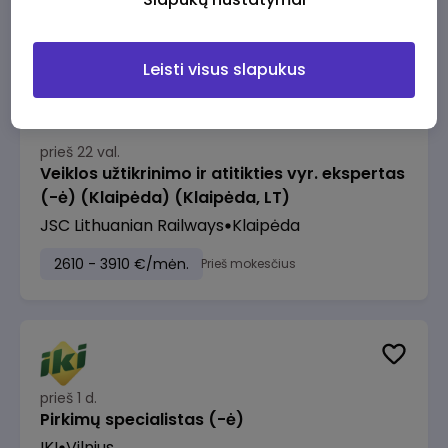
2610 - 3910 €/mėn.
Prieš mokesčius
Leisti visus slapukus
prieš 22 val.
Veiklos užtikrinimo ir atitikties vyr. ekspertas
(-ė) (Klaipėda) (Klaipėda, LT)
JSC Lithuanian Railways
Klaipėda
2610 - 3910 €/mėn.
Prieš mokesčius
prieš 1 d.
Pirkimų specialistas (-ė)
IKI
Vilnius