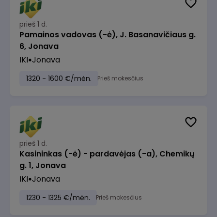
prieš 1 d.
Pamainos vadovas (-ė), J. Basanavičiaus g.
6, Jonava
IKI
Jonava
1320 - 1600 €/mėn.
Prieš mokesčius
prieš 1 d.
Kasininkas (-ė) - pardavėjas (-a), Chemikų
g. 1, Jonava
IKI
Jonava
1230 - 1325 €/mėn.
Prieš mokesčius