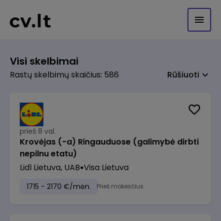
Visi skelbimai
Rastų skelbimų skaičius: 586
Rūšiuoti
prieš 8 val.
Krovėjas (-a) Ringauduose (galimybė dirbti
nepilnu etatu)
Lidl Lietuva, UAB
Visa Lietuva
1715 - 2170 €/mėn.
Prieš mokesčius