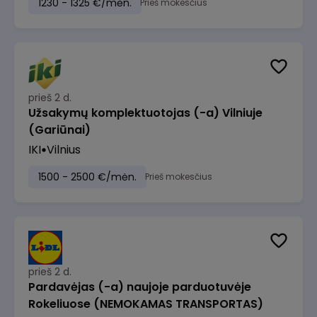
1230 - 1325 €/mėn.
Prieš mokesčius
prieš 2 d.
Užsakymų komplektuotojas (-a) Vilniuje
(Gariūnai)
IKI
Vilnius
1500 - 2500 €/mėn.
Prieš mokesčius
prieš 2 d.
Pardavėjas (-a) naujoje parduotuvėje
Rokeliuose (NEMOKAMAS TRANSPORTAS)