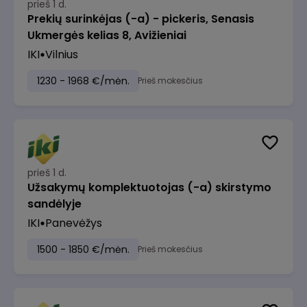
prieš 1 d.
Prekių surinkėjas (-a) - pickeris, Senasis
Ukmergės kelias 8, Avižieniai
IKI
Vilnius
1230 - 1968 €/mėn.
Prieš mokesčius
prieš 1 d.
Užsakymų komplektuotojas (-a) skirstymo
sandėlyje
IKI
Panevėžys
1500 - 1850 €/mėn.
Prieš mokesčius