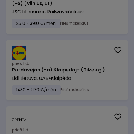
(-ė) (Vilnius, LT)
JSC Lithuanian Railways
Vilnius
2610 - 3910 €/mėn.
Prieš mokesčius
prieš 1 d.
Pardavėjas (-a) Klaipėdoje (Tilžės g.)
Lidl Lietuva, UAB
Klaipėda
1430 - 2170 €/mėn.
Prieš mokesčius
prieš 1 d.