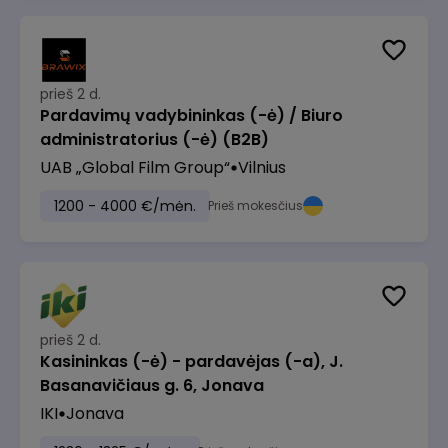
prieš 2 d.
Pardavimų vadybininkas (-ė) / Biuro
administratorius (-ė) (B2B)
UAB „Global Film Group“
Vilnius
1200 - 4000 €/mėn.
Prieš mokesčius
prieš 2 d.
Kasininkas (-ė) - pardavėjas (-a), J.
Basanavičiaus g. 6, Jonava
IKI
Jonava