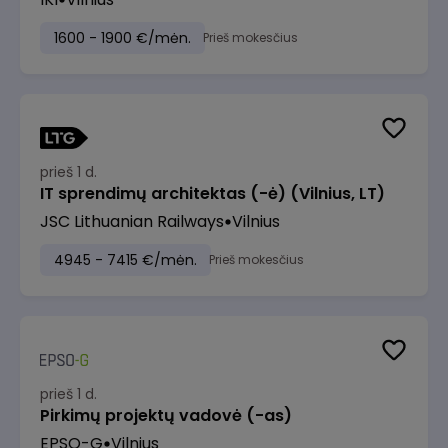
1600 - 1900 €/mėn.
Prieš mokesčius
prieš 1 d.
IT sprendimų architektas (-ė) (Vilnius, LT)
JSC Lithuanian Railways
Vilnius
4945 - 7415 €/mėn.
Prieš mokesčius
prieš 1 d.
Pirkimų projektų vadovė (-as)
EPSO-G
Vilnius