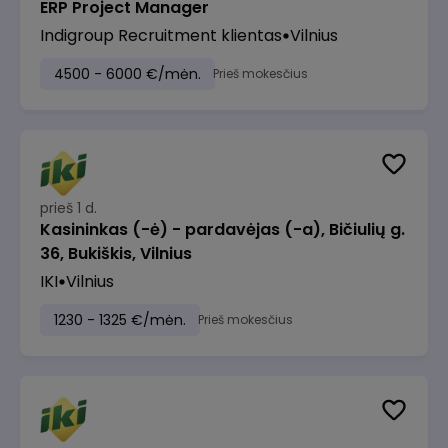
ERP Project Manager
Indigroup Recruitment klientas
Vilnius
4500 - 6000 €/mėn.
Prieš mokesčius
prieš 1 d.
Kasininkas (-ė) - pardavėjas (-a), Bičiulių g.
36, Bukiškis, Vilnius
IKI
Vilnius
1230 - 1325 €/mėn.
Prieš mokesčius