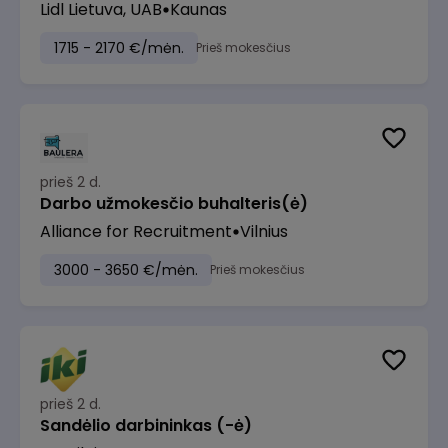
Lidl Lietuva, UAB
Kaunas
1715 - 2170 €/mėn.
Prieš mokesčius
prieš 2 d.
Darbo užmokesčio buhalteris(ė)
Alliance for Recruitment
Vilnius
3000 - 3650 €/mėn.
Prieš mokesčius
prieš 2 d.
Sandėlio darbininkas (-ė)