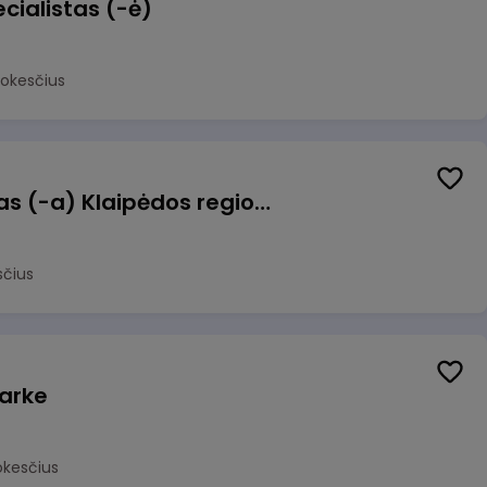
cialistas (-ė)
mokesčius
Pagalbinis darbuotojas (-a) Klaipėdos regioninėje kepykloje (indų plovime)
sčius
arke
okesčius