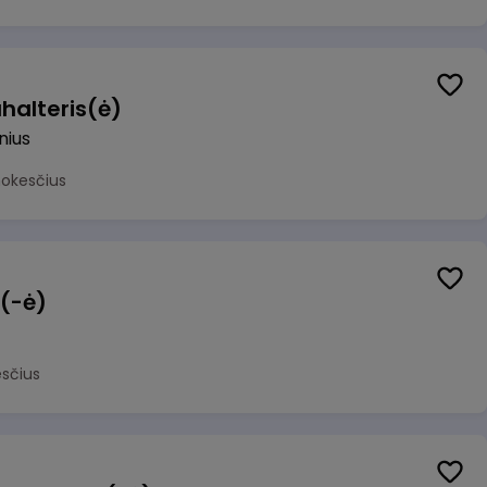
halteris(ė)
lnius
mokesčius
 (-ė)
sčius