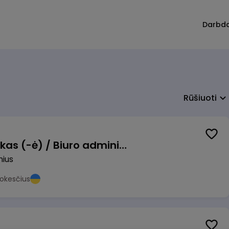
Darbd
Rūšiuoti
Pardavimų vadybininkas (-ė) / Biuro administratorius (-ė) (B2B)
nius
okesčius