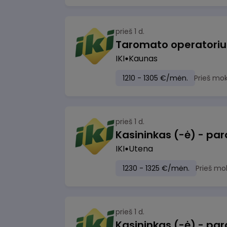
prieš 1 d.
IKI
Kaunas
1210 - 1305 €/mėn.
Prieš mo
prieš 1 d.
IKI
Utena
1230 - 1325 €/mėn.
Prieš mo
prieš 1 d.