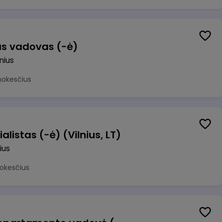
us vadovas (-ė)
lnius
mokesčius
alistas (-ė) (Vilnius, LT)
ius
okesčius