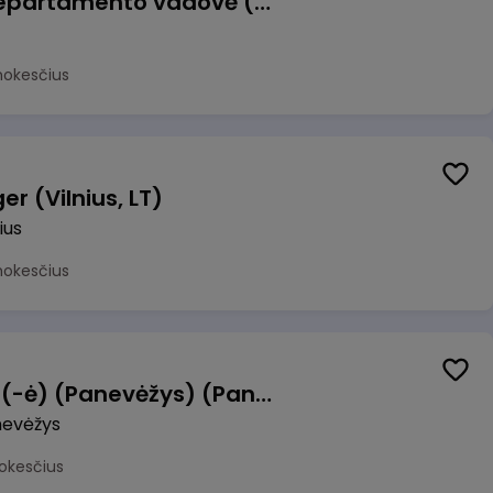
Veiklos atsparumo departamento vadovė (-as)
mokesčius
r (Vilnius, LT)
ius
mokesčius
Manevrų operatorius (-ė) (Panevėžys) (Panevėžys, LT)
evėžys
okesčius