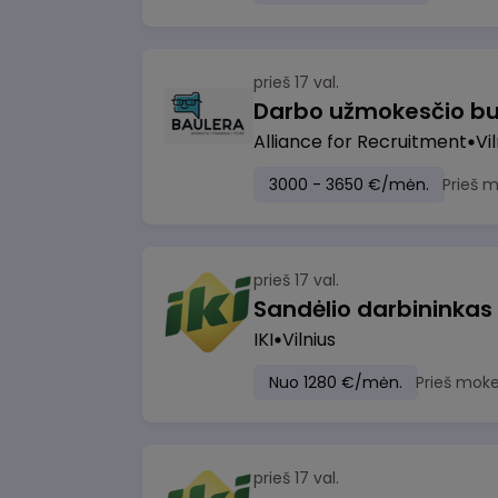
prieš 17 val.
Darbo užmokesčio bu
Alliance for Recruitment
Vi
3000 - 3650 €/mėn.
Prieš 
prieš 17 val.
Sandėlio darbininkas
IKI
Vilnius
Nuo 1280 €/mėn.
Prieš moke
prieš 17 val.