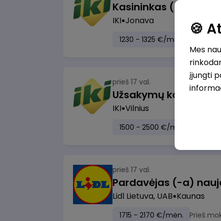
IKI
Jonava
🍪 
1230 - 1325 €/mėn.
Prieš mo
Mes naud
rinkodar
įjungti 
prieš 17 val.
informa
IKI
Vilnius
1500 - 2500 €/mėn.
Prieš m
prieš 17 val.
Lidl Lietuva, UAB
Kaunas
1715 - 2170 €/mėn.
Prieš mo