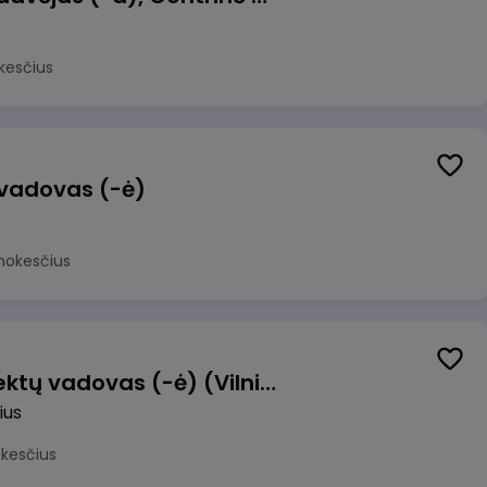
kesčius
 vadovas (-ė)
mokesčius
Transformacijos projektų vadovas (-ė) (Vilnius, LT)
ius
okesčius