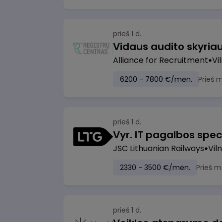
prieš 1 d.
Vidaus audito skyria
Alliance for Recruitment
Vi
6200 - 7800 €/mėn.
Prieš 
prieš 1 d.
Vyr. IT pagalbos speci
JSC Lithuanian Railways
Viln
2330 - 3500 €/mėn.
Prieš m
prieš 1 d.