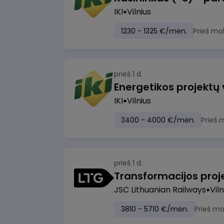
IKI
Vilnius
1230 - 1325 €/mėn.
Prieš mo
prieš 1 d.
Energetikos projektų
IKI
Vilnius
3400 - 4000 €/mėn.
Prieš 
prieš 1 d.
JSC Lithuanian Railways
Viln
3810 - 5710 €/mėn.
Prieš m