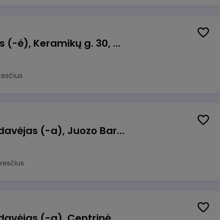
Taromato operatorius (-ė), Keramikų g. 30, Neveronys
kesčius
Kasininkas (-ė) - pardavėjas (-a), Juozo Bartašiaus g. 1, Utena
kesčius
Kasininkas (-ė) - pardavėjas (-a), Centrinė g. 62, Galgiai