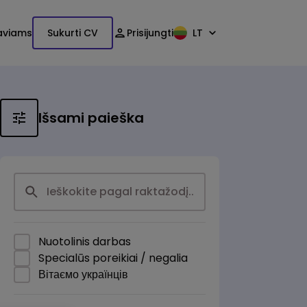
aviams
Sukurti CV
Prisijungti
LT
Išsami paieška
Nuotolinis darbas
Specialūs poreikiai / negalia
Вітаємо українців