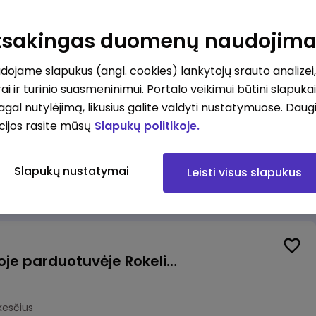
Kasininkas (-ė) - pardavėjas (-a), J. Basanavičiaus g. 6, Jonava
Atsakingas duomenų naudojim
kesčius
ojame slapukus (angl. cookies) lankytojų srauto analizei,
ai ir turinio suasmeninimui. Portalo veikimui būtini slapuka
pagal nutylėjimą, likusius galite valdyti nustatymuose. Daug
cijos rasite mūsų
Slapukų politikoje.
Užsakymų komplektuotojas (-a) Vilniuje (Gariūnai)
Slapukų nustatymai
Leisti visus slapukus
okesčius
Pardavėjas (-a) naujoje parduotuvėje Rokeliuose (NEMOKAMAS TRANSPORTAS)
kesčius