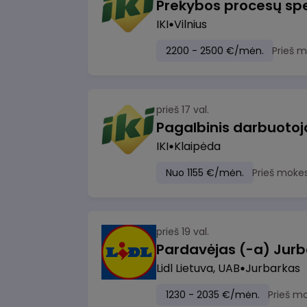
Prekybos procesų spe
IKI
Vilnius
2200 - 2500 €/mėn.
Prieš 
prieš 17 val.
IKI
Klaipėda
Nuo 1155 €/mėn.
Prieš moke
prieš 19 val.
Pardavėjas (-a) Jurb
Lidl Lietuva, UAB
Jurbarkas
1230 - 2035 €/mėn.
Prieš m