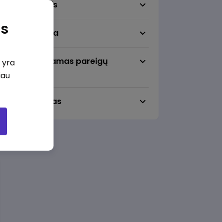
Darbo sritis
as
Darbo vieta
Pageidaujamas pareigų
i yra
lygmuo
iau
Darbo laikas