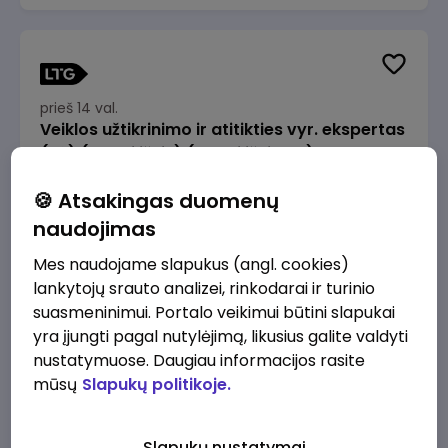
prieš 14 val.
Veiklos užtikrinimo ir atitikties vyr. ekspertas
(-ė) (Radviliškis) (Radviliškis, LT)
JSC Lithuanian Railways
Radviliškis
🍪 Atsakingas duomenų
2610 - 3910 €/mėn.
Prieš mokesčius
naudojimas
Mes naudojame slapukus (angl. cookies)
lankytojų srauto analizei, rinkodarai ir turinio
suasmeninimui. Portalo veikimui būtini slapukai
yra įjungti pagal nutylėjimą, likusius galite valdyti
prieš 14 val.
nustatymuose. Daugiau informacijos rasite
Veiklos užtikrinimo ir atitikties vyr. ekspertas
mūsų
Slapukų politikoje.
(-ė) (Kaunas) (Kaunas, LT)
JSC Lithuanian Railways
Kaunas
Slapukų nustatymai