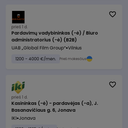
prieš 1 d.
Pardavimų vadybininkas (-ė) / Biuro
administratorius (-ė) (B2B)
UAB „Global Film Group“
Vilnius
1200 - 4000 €/mėn.
Prieš mokesčius
prieš 1 d.
Kasininkas (-ė) - pardavėjas (-a), J.
Basanavičiaus g. 6, Jonava
IKI
Jonava