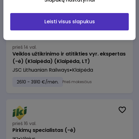
2610 - 3910 €/mėn.
Prieš mokesčius
Leisti visus slapukus
prieš 14 val.
Veiklos užtikrinimo ir atitikties vyr. ekspertas
(-ė) (Klaipėda) (Klaipėda, LT)
JSC Lithuanian Railways
Klaipėda
2610 - 3910 €/mėn.
Prieš mokesčius
prieš 16 val.
Pirkimų specialistas (-ė)
IKI
Vilnius