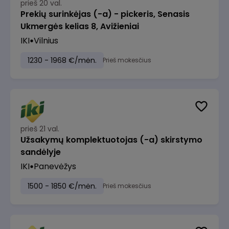
prieš 20 val.
Prekių surinkėjas (-a) - pickeris, Senasis
Ukmergės kelias 8, Avižieniai
IKI
Vilnius
1230 - 1968 €/mėn.
Prieš mokesčius
prieš 21 val.
Užsakymų komplektuotojas (-a) skirstymo
sandėlyje
IKI
Panevėžys
1500 - 1850 €/mėn.
Prieš mokesčius