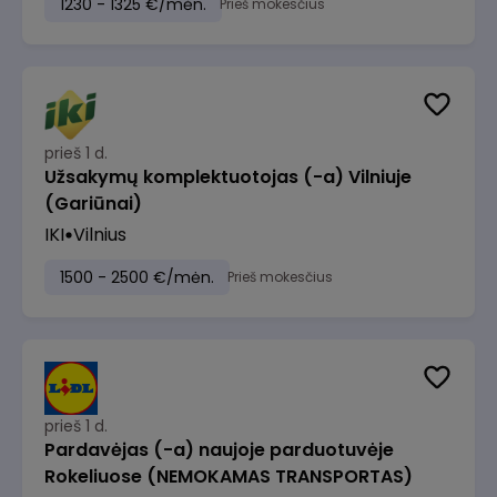
1230 - 1325 €/mėn.
Prieš mokesčius
prieš 1 d.
Užsakymų komplektuotojas (-a) Vilniuje
(Gariūnai)
IKI
Vilnius
1500 - 2500 €/mėn.
Prieš mokesčius
prieš 1 d.
Pardavėjas (-a) naujoje parduotuvėje
Rokeliuose (NEMOKAMAS TRANSPORTAS)