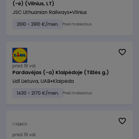
(-ė) (Vilnius, LT)
JSC Lithuanian Railways
Vilnius
2610 - 3910 €/mėn.
Prieš mokesčius
prieš 18 val.
Pardavėjas (-a) Klaipėdoje (Tilžės g.)
Lidl Lietuva, UAB
Klaipėda
1430 - 2170 €/mėn.
Prieš mokesčius
prieš 19 val.