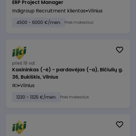
ERP Project Manager
Indigroup Recruitment klientas
Vilnius
4500 - 6000 €/mėn.
Prieš mokesčius
prieš 19 val.
Kasininkas (-ė) - pardavėjas (-a), Bičiulių g.
36, Bukiškis, Vilnius
IKI
Vilnius
1230 - 1325 €/mėn.
Prieš mokesčius