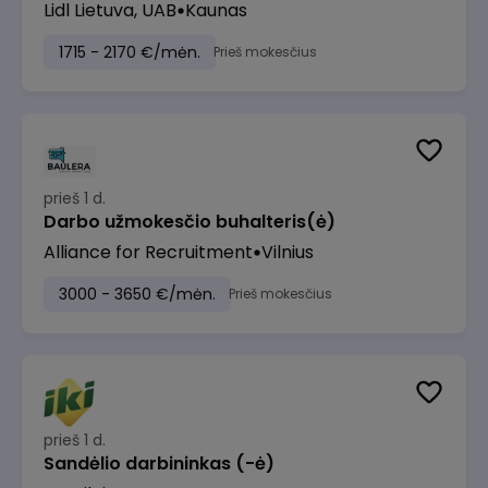
Lidl Lietuva, UAB
Kaunas
1715 - 2170 €/mėn.
Prieš mokesčius
prieš 1 d.
Darbo užmokesčio buhalteris(ė)
Alliance for Recruitment
Vilnius
3000 - 3650 €/mėn.
Prieš mokesčius
prieš 1 d.
Sandėlio darbininkas (-ė)