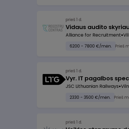
prieš 1 d.
Vidaus audito skyria
Alliance for Recruitment
Vi
6200 - 7800 €/mėn.
Prieš 
prieš 1 d.
Vyr. IT pagalbos speci
JSC Lithuanian Railways
Viln
2330 - 3500 €/mėn.
Prieš m
prieš 1 d.