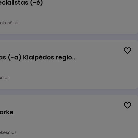
cialistas (-ė)
mokesčius
Pagalbinis darbuotojas (-a) Klaipėdos regioninėje kepykloje (indų plovime)
sčius
arke
okesčius