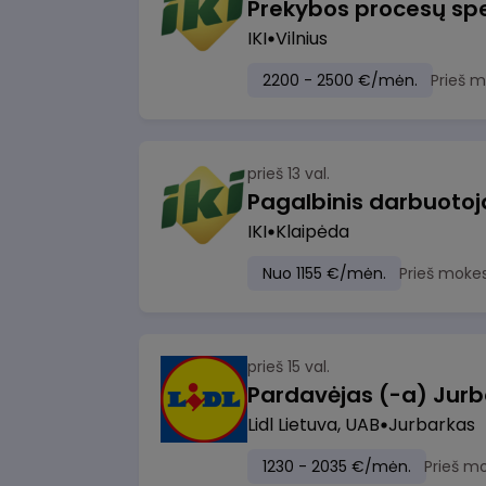
Prekybos procesų spe
IKI
Vilnius
2200 - 2500 €/mėn.
Prieš 
prieš 13 val.
IKI
Klaipėda
Nuo 1155 €/mėn.
Prieš moke
prieš 15 val.
Pardavėjas (-a) Jurb
Lidl Lietuva, UAB
Jurbarkas
1230 - 2035 €/mėn.
Prieš m