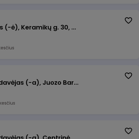
Taromato operatorius (-ė), Keramikų g. 30, Neveronys
kesčius
Kasininkas (-ė) - pardavėjas (-a), Juozo Bartašiaus g. 1, Utena
kesčius
Kasininkas (-ė) - pardavėjas (-a), Centrinė g. 62, Galgiai