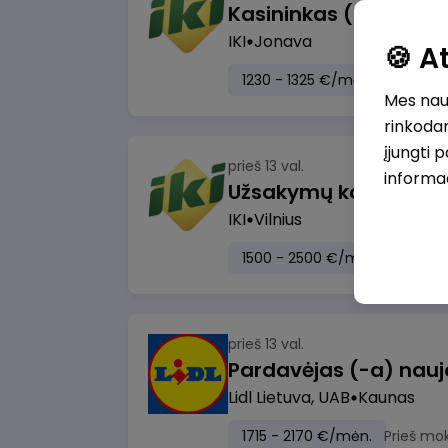
IKI
Jonava
🍪 
1230 - 1325 €/mėn.
Prieš mo
Mes naud
rinkodar
įjungti 
prieš 13 val.
informa
IKI
Vilnius
1500 - 2500 €/mėn.
Prieš m
prieš 13 val.
Lidl Lietuva, UAB
Kaunas
1715 - 2170 €/mėn.
Prieš mo