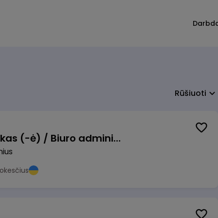
Darbd
Rūšiuoti
Pardavimų vadybininkas (-ė) / Biuro administratorius (-ė) (B2B)
nius
okesčius