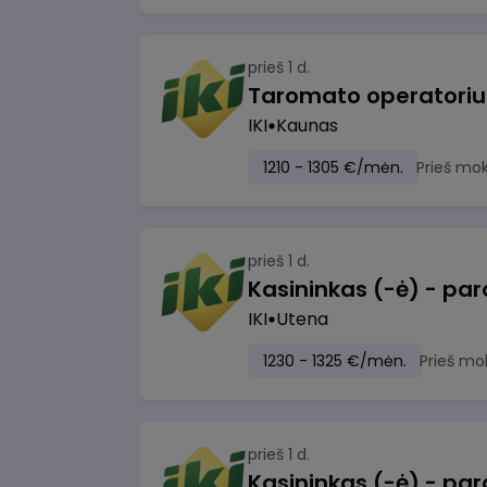
prieš 1 d.
IKI
Kaunas
1210 - 1305 €/mėn.
Prieš mo
prieš 1 d.
IKI
Utena
1230 - 1325 €/mėn.
Prieš mo
prieš 1 d.