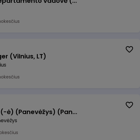
Veiklos atsparumo departamento vadovė (-as)
mokesčius
r (Vilnius, LT)
ius
mokesčius
Manevrų operatorius (-ė) (Panevėžys) (Panevėžys, LT)
evėžys
okesčius