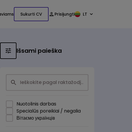
aviams
Sukurti CV
Prisijungti
LT
Išsami paieška
Nuotolinis darbas
Specialūs poreikiai / negalia
Вітаємо українців