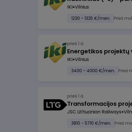
IKI
Vilnius
1230 - 1325 €/mėn.
Prieš mo
prieš 1 d.
Energetikos projektų
IKI
Vilnius
3400 - 4000 €/mėn.
Prieš 
prieš 1 d.
JSC Lithuanian Railways
Viln
3810 - 5710 €/mėn.
Prieš m