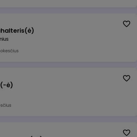
halteris(ė)
lnius
mokesčius
 (-ė)
sčius