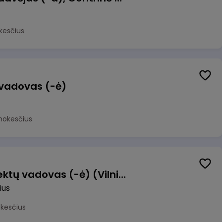
kesčius
 vadovas (-ė)
mokesčius
Transformacijos projektų vadovas (-ė) (Vilnius, LT)
ius
okesčius