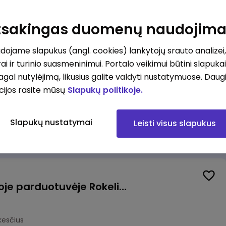
Kasininkas (-ė) - pardavėjas (-a), J. Basanavičiaus g. 6, Jonava
Atsakingas duomenų naudojim
kesčius
ojame slapukus (angl. cookies) lankytojų srauto analizei,
ai ir turinio suasmeninimui. Portalo veikimui būtini slapuka
pagal nutylėjimą, likusius galite valdyti nustatymuose. Daug
cijos rasite mūsų
Slapukų politikoje.
Užsakymų komplektuotojas (-a) Vilniuje (Gariūnai)
Slapukų nustatymai
Leisti visus slapukus
okesčius
Pardavėjas (-a) naujoje parduotuvėje Rokeliuose (NEMOKAMAS TRANSPORTAS)
kesčius