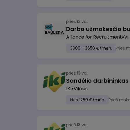
prieš 13 val.
Darbo užmokesčio bu
Alliance for Recruitment
Vi
3000 - 3650 €/mėn.
Prieš 
prieš 13 val.
Sandėlio darbininkas
IKI
Vilnius
Nuo 1280 €/mėn.
Prieš moke
prieš 13 val.