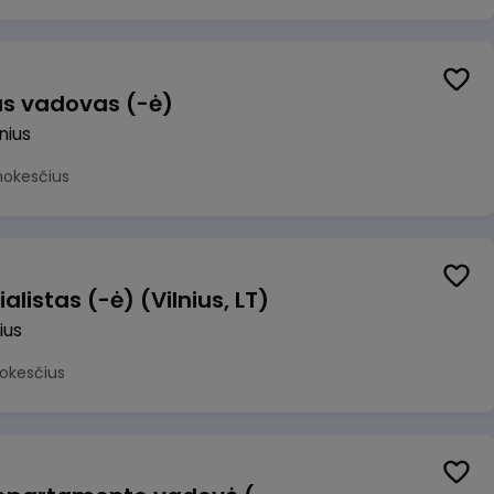
us vadovas (-ė)
lnius
mokesčius
alistas (-ė) (Vilnius, LT)
ius
okesčius