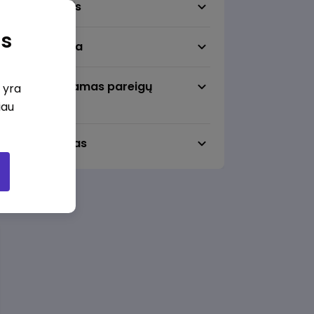
Darbo sritis
as
Darbo vieta
Pageidaujamas pareigų
i yra
lygmuo
iau
Darbo laikas