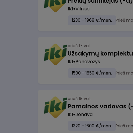
IKI
Vilnius
1230 - 1968 €/mėn.
Prieš m
prieš 17 val.
IKI
Panevėžys
1500 - 1850 €/mėn.
Prieš m
prieš 18 val.
IKI
Jonava
1320 - 1600 €/mėn.
Prieš m