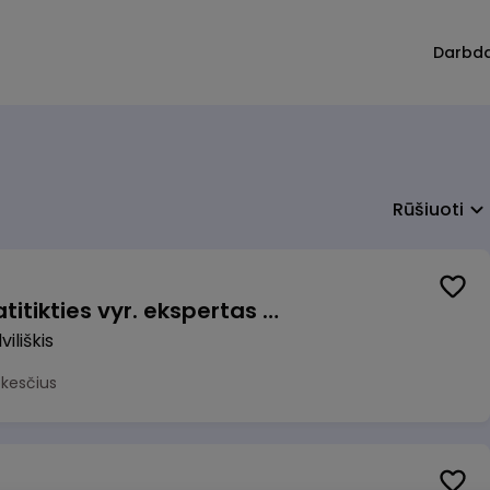
Darbd
Rūšiuoti
Veiklos užtikrinimo ir atitikties vyr. ekspertas (-ė) (Radviliškis) (Radviliškis, LT)
iliškis
okesčius