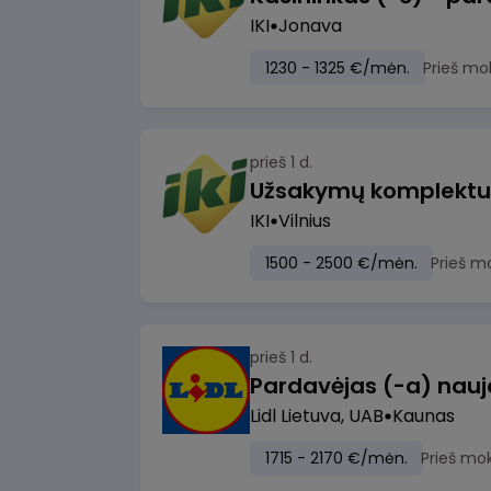
IKI
Jonava
1230 - 1325 €/mėn.
Prieš mo
prieš 1 d.
IKI
Vilnius
1500 - 2500 €/mėn.
Prieš m
prieš 1 d.
Lidl Lietuva, UAB
Kaunas
1715 - 2170 €/mėn.
Prieš mo