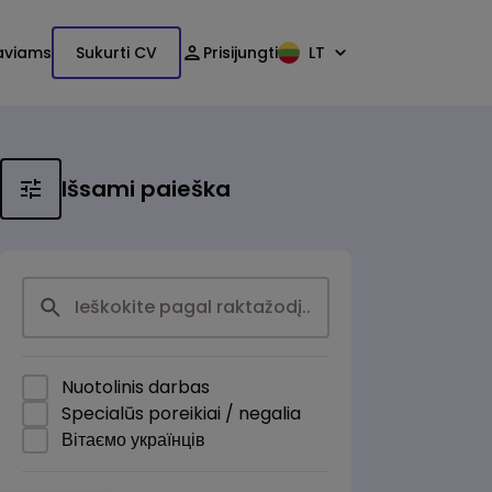
aviams
Sukurti CV
Prisijungti
LT
Išsami paieška
Nuotolinis darbas
Specialūs poreikiai / negalia
Вітаємо українців