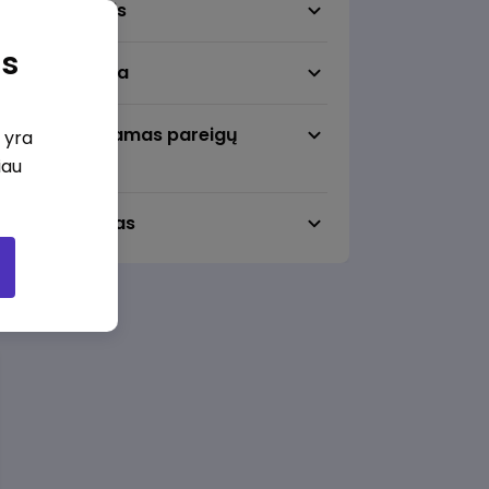
Darbo sritis
as
Darbo vieta
Pageidaujamas pareigų
i yra
lygmuo
iau
Darbo laikas