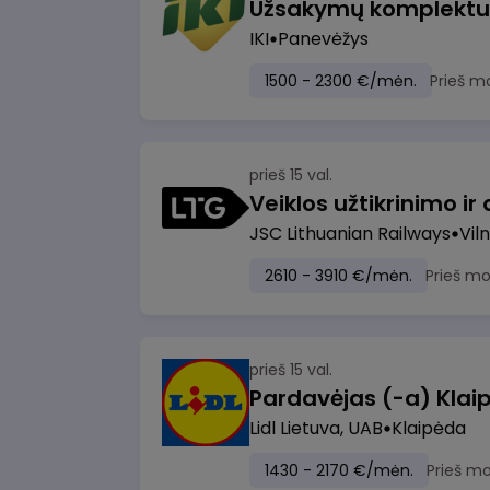
IKI
Panevėžys
1500 - 2300 €/mėn.
Prieš m
prieš 15 val.
JSC Lithuanian Railways
Viln
2610 - 3910 €/mėn.
Prieš m
prieš 15 val.
Pardavėjas (-a) Klaip
Lidl Lietuva, UAB
Klaipėda
1430 - 2170 €/mėn.
Prieš m