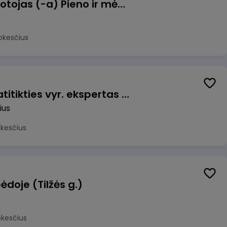
Užsakymų komplektuotojas (-a) Pieno ir mėsos sandėlyje
okesčius
Veiklos užtikrinimo ir atitikties vyr. ekspertas (-ė) (Vilnius, LT)
ius
okesčius
ėdoje (Tilžės g.)
okesčius