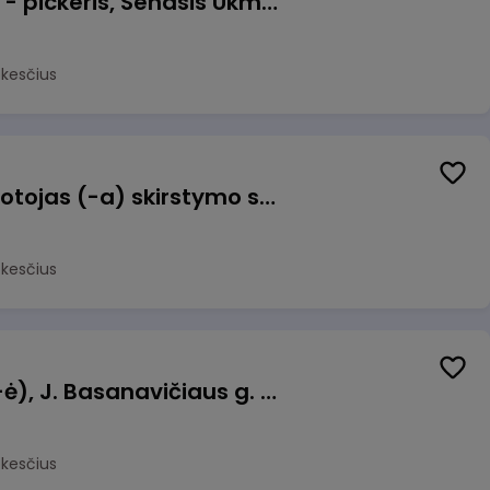
Prekių surinkėjas (-a) - pickeris, Senasis Ukmergės kelias 8, Avižieniai
okesčius
Užsakymų komplektuotojas (-a) skirstymo sandėlyje
okesčius
Pamainos vadovas (-ė), J. Basanavičiaus g. 6, Jonava
okesčius