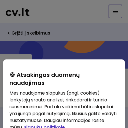
Grįžti į skelbimus
🍪 Atsakingas duomenų
naudojimas
Gencs Valters Law Firm
Mes naudojame slapukus (angl. cookies)
lankytojų srauto analizei, rinkodarai ir turinio
suasmeninimui. Portalo veikimui būtini slapukai
yra įjungti pagal nutylėjimą, likusius galite valdyti
Darbo pasiūlymai
Apie mus
Privalumai
nustatymuose. Daugiau informacijos rasite
mūsų
Slapukų politikoje.