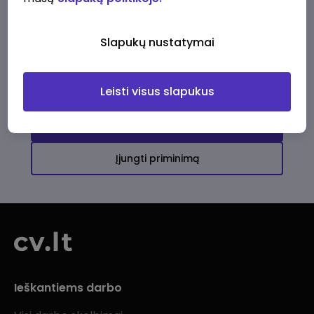
Ši įmonė kol kas neturi aktyvių
darbo pasiūlymų
Slapukų nustatymai
Daugiau darbo pasiūlymų jums!
Leisti visus slapukus
Žiūrėti visus skelbimus
Įjungti priminimą
Ieškantiems darbo