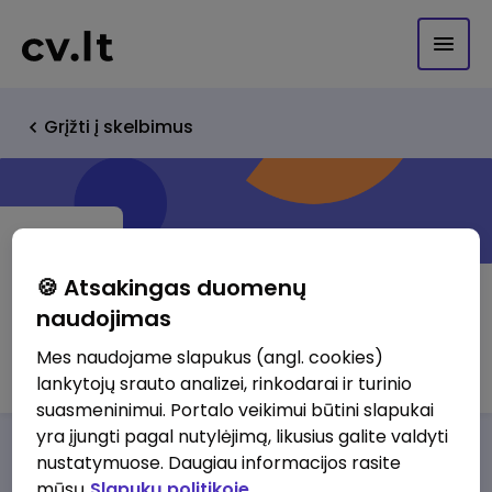
Grįžti į skelbimus
🍪 Atsakingas duomenų
naudojimas
Girupis.LT, UAB
Mes naudojame slapukus (angl. cookies)
lankytojų srauto analizei, rinkodarai ir turinio
suasmeninimui. Portalo veikimui būtini slapukai
yra įjungti pagal nutylėjimą, likusius galite valdyti
Darbo pasiūlymai
Apie mus
Privalumai
nustatymuose. Daugiau informacijos rasite
mūsų
Slapukų politikoje.