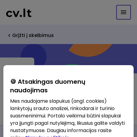
Grįžti į skelbimus
🍪 Atsakingas duomenų
naudojimas
Glassbel Baltic, UAB
Mes naudojame slapukus (angl. cookies)
lankytojų srauto analizei, rinkodarai ir turinio
http://www.glassbel.com
suasmeninimui. Portalo veikimui būtini slapukai
yra įjungti pagal nutylėjimą, likusius galite valdyti
nustatymuose. Daugiau informacijos rasite