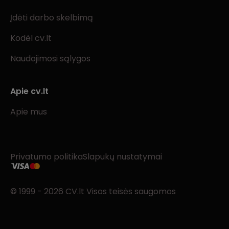
Įdėti darbo skelbimą
Kodėl cv.lt
Naudojimosi sąlygos
Apie cv.lt
Apie mus
Privatumo politika
Slapukų nustatymai
© 1999 - 2026 CV.lt Visos teisės saugomos