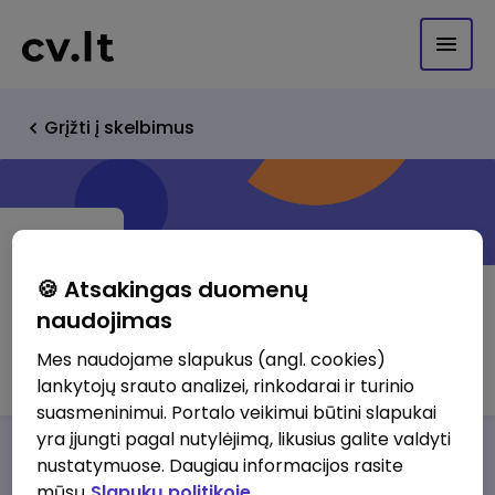
Grįžti į skelbimus
🍪 Atsakingas duomenų
naudojimas
GoCrazy LT, MB
Mes naudojame slapukus (angl. cookies)
lankytojų srauto analizei, rinkodarai ir turinio
suasmeninimui. Portalo veikimui būtini slapukai
yra įjungti pagal nutylėjimą, likusius galite valdyti
Darbo pasiūlymai
Apie mus
Privalumai
nustatymuose. Daugiau informacijos rasite
mūsų
Slapukų politikoje.