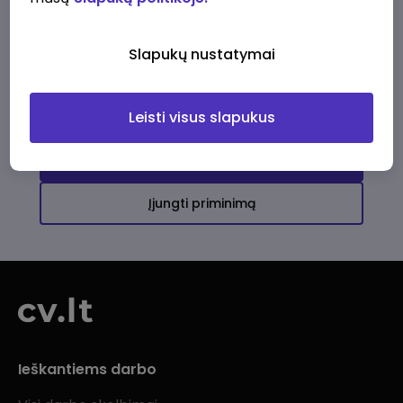
Ši įmonė kol kas neturi aktyvių
darbo pasiūlymų
Slapukų nustatymai
Daugiau darbo pasiūlymų jums!
Leisti visus slapukus
Žiūrėti visus skelbimus
Įjungti priminimą
Ieškantiems darbo